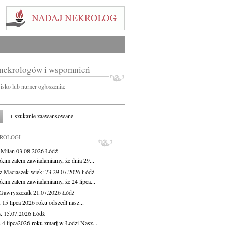
 nekrologów i wspomnień
wisko lub numer ogłoszenia:
+ szukanie zaawansowane
KROLOGI
 Milan
03.08.2026
Łódź
okim żalem zawiadamiamy, że dnia 29...
z Maciaszek
wiek: 73
29.07.2026
Łódź
okim żalem zawiadamiamy, że 24 lipca...
Gawryszczak
21.07.2026
Łódź
15 lipca 2026 roku odszedł nasz...
k
15.07.2026
Łódź
 4 lipca2026 roku zmarł w Łodzi Nasz...