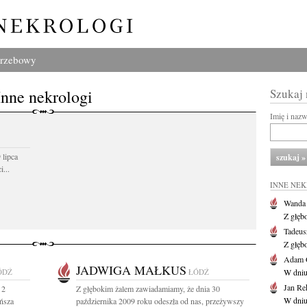
grzebowy
Inne nekrologi
Szukaj
Imię i naz
 lipca
...
INNE NE
Wanda
Z głęb
Tadeus
Z głęb
Adam 
JADWIGA MAŁKUS
ÓDŹ
ŁÓDŹ
W dniu 
Jan Re
 2
Z głębokim żalem zawiadamiamy, że dnia 30
W dniu
ańsza
października 2009 roku odeszła od nas, przeżywszy