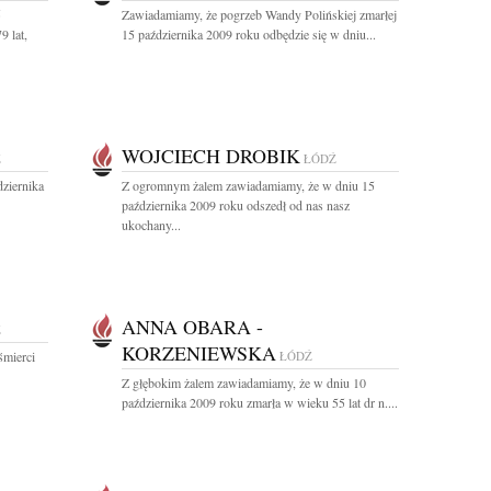
5
Zawiadamiamy, że pogrzeb Wandy Polińskiej zmarłej
9 lat,
15 października 2009 roku odbędzie się w dniu...
WOJCIECH DROBIK
Ź
ŁÓDŹ
ziernika
Z ogromnym żalem zawiadamiamy, że w dniu 15
października 2009 roku odszedł od nas nasz
ukochany...
ANNA OBARA -
Ź
KORZENIEWSKA
śmierci
ŁÓDŹ
Z głębokim żalem zawiadamiamy, że w dniu 10
października 2009 roku zmarła w wieku 55 lat dr n....