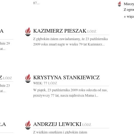
87...
Mieczy
Z ogro
+ więc
KA
KAZIMIERZ PIESZAK
ŁÓDŹ
Z głębokim żalem zawiadamiamy, że 23 października
dniu 29
2009 roku zmarł nagle w wieku 79 lat Kazimierz...
t...
Z
KRYSTYNA STANKIEWICZ
ŁÓDŹ
WIEK: 77
ŁÓDŹ
dniu 23
W piątek, 23 października 2009 roku odeszła od nas,
t...
przeżywszy 77 lat, nasza najdroższa Mama i...
ŁA
ANDRZEJ LEWICKI
ŁÓDŹ
Z wielkim smutkiem i głębokim żalem