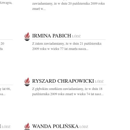
 Szwagra,
zawiadamiamy, że w dniu 20 października 2009 roku
zmarł w...
IRMINA PABICH
ŁÓDŹ
 20
Z żalem zawiadamiamy, że w dniu 21 października
ła
2009 roku w wieku 77 lat zmarła nasza...
RYSZARD CHRAPOWICKI
ŁÓDŹ
 lat 66,
Z głębokim smutkiem zawiadamiamy, że w dniu 18
a...
października 2009 roku zmarł w wieku 74 lat nasz...
I
WANDA POLIŃSKA
ŁÓDŹ
ŁÓDŹ