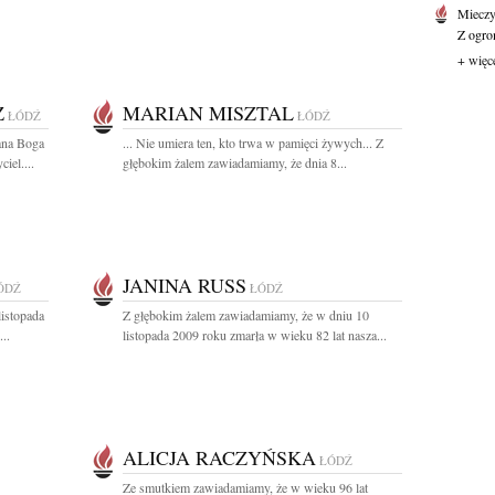
Mieczy
Z ogro
+ więc
Z
MARIAN MISZTAL
ŁÓDŹ
ŁÓDŹ
ana Boga
... Nie umiera ten, kto trwa w pamięci żywych... Z
iel....
głębokim żalem zawiadamiamy, że dnia 8...
JANINA RUSS
ÓDŹ
ŁÓDŹ
listopada
Z głębokim żalem zawiadamiamy, że w dniu 10
..
listopada 2009 roku zmarła w wieku 82 lat nasza...
ALICJA RACZYŃSKA
ŁÓDŹ
Ze smutkiem zawiadamiamy, że w wieku 96 lat