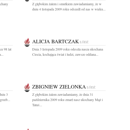
ochany
Z głębokim żalem i smutkiem zawiadamiamy, że w
dniu 4 listopada 2009 roku odszedł od nas w wieku...
ALICJA BARTCZAK
ŁÓDŹ
u 98 lat
Dnia 3 listopada 2009 roku odeszła nasza ukochana
...
Ciocia, kochająca świat i ludzi, zawsze oddana...
ZBIGNIEW ZIELONKA
ŁÓDŹ
dniu 3
Z głębokim żalem zawiadamiamy, że dnia 31
grzeb...
października 2009 roku zmarł nasz ukochany Mąż i
Tatuś...