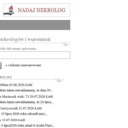
 nekrologów i wspomnień
wisko lub numer ogłoszenia:
+ szukanie zaawansowane
KROLOGI
 Milan
03.08.2026
Łódź
okim żalem zawiadamiamy, że dnia 29...
z Maciaszek
wiek: 73
29.07.2026
Łódź
okim żalem zawiadamiamy, że 24 lipca...
Gawryszczak
21.07.2026
Łódź
15 lipca 2026 roku odszedł nasz...
k
15.07.2026
Łódź
 4 lipca2026 roku zmarł w Łodzi Nasz...