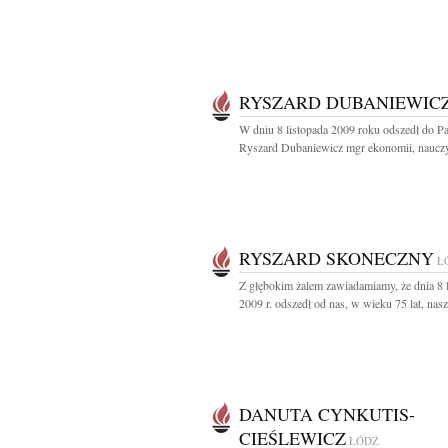
RYSZARD DUBANIEWIC
W dniu 8 listopada 2009 roku odszedł do P
Ryszard Dubaniewicz mgr ekonomii, nauczyc
RYSZARD SKONECZNY
Ł
Z głębokim żalem zawiadamiamy, że dnia 8 
2009 r. odszedł od nas, w wieku 75 lat, nasz.
DANUTA CYNKUTIS-
CIEŚLEWICZ
ŁÓDŹ