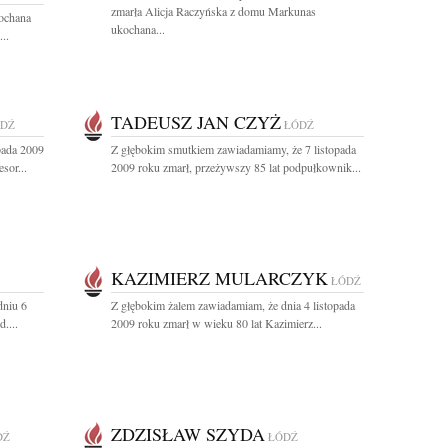
zmarła Alicja Raczyńska z domu Markunas
kochana
ukochana...
..
TADEUSZ JAN CZYŻ
DŹ
ŁÓDŹ
pada 2009
Z głębokim smutkiem zawiadamiamy, że 7 listopada
sor...
2009 roku zmarł, przeżywszy 85 lat podpułkownik...
KAZIMIERZ MULARCZYK
ŁÓDŹ
dniu 6
Z głębokim żalem zawiadamiam, że dnia 4 listopada
....
2009 roku zmarł w wieku 80 lat Kazimierz...
ZDZISŁAW SZYDA
DŹ
ŁÓDŹ