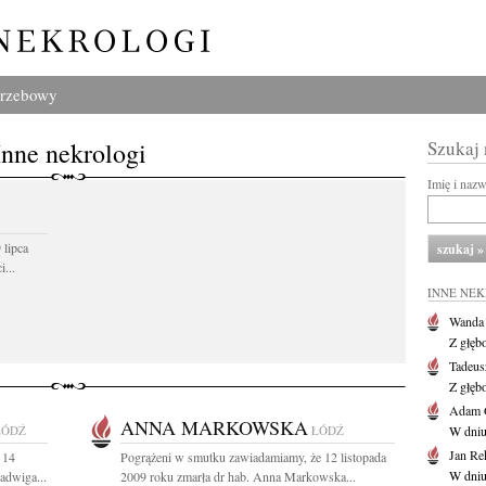
grzebowy
Inne nekrologi
Szukaj
Imię i naz
 lipca
...
INNE NE
Wanda
Z głęb
Tadeus
Z głęb
Adam 
ANNA MARKOWSKA
ŁÓDŹ
ŁÓDŹ
W dniu 
Jan Re
 14
Pogrążeni w smutku zawiadamiamy, że 12 listopada
W dniu
adwiga...
2009 roku zmarła dr hab. Anna Markowska...