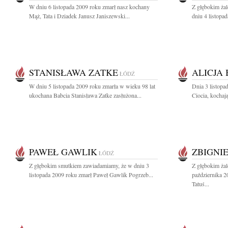
W dniu 6 listopada 2009 roku zmarł nasz kochany
Z głębokim ża
Mąż, Tata i Dziadek Janusz Janiszewski...
dniu 4 listopa
STANISŁAWA ZATKE
ALICJA
ŁÓDŹ
W dniu 5 listopada 2009 roku zmarła w wieku 98 lat
Dnia 3 listopa
ukochana Babcia Stanisława Zatke zasłużona...
Ciocia, kochają
PAWEŁ GAWLIK
ZBIGNI
ŁÓDŹ
Z głębokim smutkiem zawiadamiamy, że w dniu 3
Z głębokim ża
listopada 2009 roku zmarł Paweł Gawlik Pogrzeb...
października 2
Tatuś...