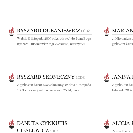
RYSZARD DUBANIEWICZ
MARIAN
ŁÓDŹ
W dniu 8 listopada 2009 roku odszedł do Pana Boga
... Nie umiera 
Ryszard Dubaniewicz mgr ekonomii, nauczyciel....
głębokim żalem
RYSZARD SKONECZNY
JANINA
ŁÓDŹ
Z głębokim żalem zawiadamiamy, że dnia 8 listopada
Z głębokim ża
2009 r. odszedł od nas, w wieku 75 lat, nasz...
listopada 2009
DANUTA CYNKUTIS-
ALICJA
CIEŚLEWICZ
ŁÓDŹ
Ze smutkiem z