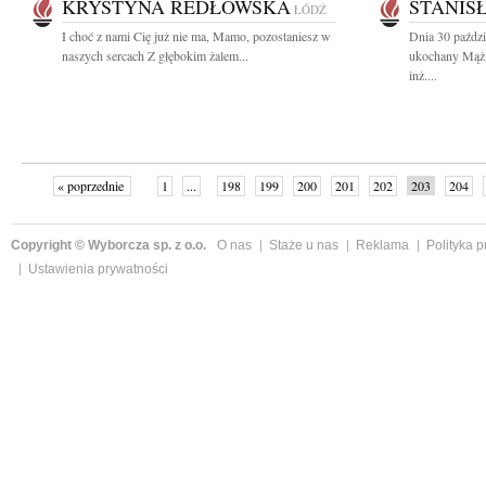
KRYSTYNA REDŁOWSKA
STANIS
ŁÓDŹ
I choć z nami Cię już nie ma, Mamo, pozostaniesz w
Dnia 30 paździ
naszych sercach Z głębokim żalem...
ukochany Mąż,
inż....
« poprzednie
1
...
198
199
200
201
202
203
204
następne »
Copyright © Wyborcza sp. z o.o.
O nas
Staże u nas
Reklama
Polityka 
Ustawienia prywatności