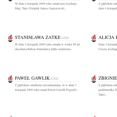
W dniu 6 listopada 2009 roku zmarł nasz kochany
Z głębokim ża
Mąż, Tata i Dziadek Janusz Janiszewski...
dniu 4 listopa
STANISŁAWA ZATKE
ALICJA
ŁÓDŹ
W dniu 5 listopada 2009 roku zmarła w wieku 98 lat
Dnia 3 listopa
ukochana Babcia Stanisława Zatke zasłużona...
Ciocia, kochają
PAWEŁ GAWLIK
ZBIGNI
ŁÓDŹ
Z głębokim smutkiem zawiadamiamy, że w dniu 3
Z głębokim ża
listopada 2009 roku zmarł Paweł Gawlik Pogrzeb...
października 2
Tatuś...