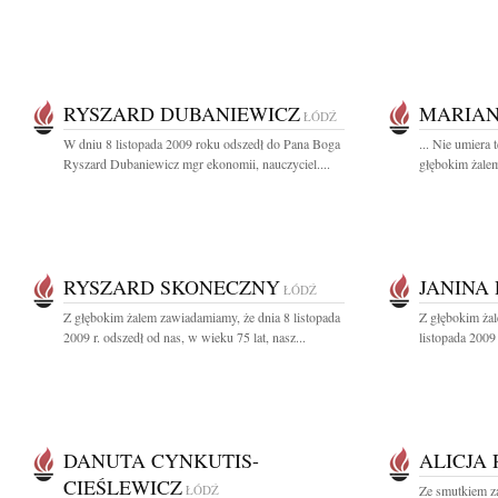
RYSZARD DUBANIEWICZ
MARIAN
ŁÓDŹ
W dniu 8 listopada 2009 roku odszedł do Pana Boga
... Nie umiera 
Ryszard Dubaniewicz mgr ekonomii, nauczyciel....
głębokim żalem
RYSZARD SKONECZNY
JANINA
ŁÓDŹ
Z głębokim żalem zawiadamiamy, że dnia 8 listopada
Z głębokim ża
2009 r. odszedł od nas, w wieku 75 lat, nasz...
listopada 2009
DANUTA CYNKUTIS-
ALICJA
CIEŚLEWICZ
ŁÓDŹ
Ze smutkiem z