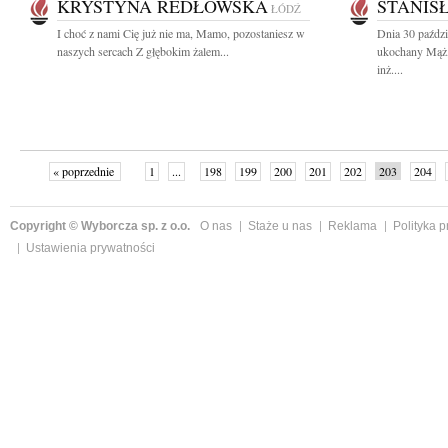
KRYSTYNA REDŁOWSKA
STANIS
ŁÓDŹ
I choć z nami Cię już nie ma, Mamo, pozostaniesz w
Dnia 30 paździ
naszych sercach Z głębokim żalem...
ukochany Mąż,
inż....
« poprzednie
1
...
198
199
200
201
202
203
204
następne »
Copyright © Wyborcza sp. z o.o.
O nas
Staże u nas
Reklama
Polityka 
Ustawienia prywatności