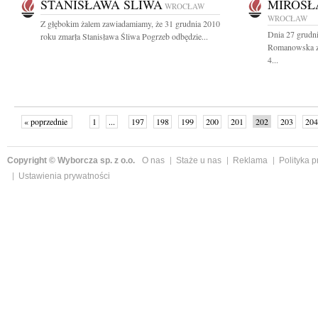
STANISŁAWA ŚLIWA
MIROS
WROCŁAW
WROCŁAW
Z głębokim żalem zawiadamiamy, że 31 grudnia 2010
Dnia 27 grudn
roku zmarła Stanisława Śliwa Pogrzeb odbędzie...
Romanowska z
4...
« poprzednie
1
...
197
198
199
200
201
202
203
204
następne »
Copyright © Wyborcza sp. z o.o.
O nas
Staże u nas
Reklama
Polityka 
Ustawienia prywatności