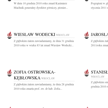
W dniu 10 grudnia 2010 roku zmarł Kazimierz
Pogrążeni w g
Machnik generalny dyrektor górniczy, pionier...
stycznia 2011 
WIESŁAW WODECKI
JAROSŁ
WROCŁAW
Z głębokim żalem zawiadamiamy, że dnia 31 grudnia
Z głębokim żal
2010 roku w wieku 83 lat zmarł Wiesław Wodecki...
2011roku zmarł
ZOFIA OSTROWSKA-
STANIS
KĘBŁOWSKA
WROCŁAW
WROCŁAW
Z głębokim sm
Z głębokim żalem zawiadamiamy, że dnia 28 grudnia
grudnia 2010 ro
2010 roku zmarła prof. zw. dr hab. Zofia...