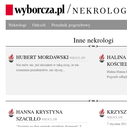
Nekrologi
Odeszli
Poradnik pogrzebowy
Inne nekrologi
HUBERT MORDAWSKI
HALINA
WROCŁAW
KOŚCIE
Nie mów nic: już uleciałem w taką ciszę, że nie
rozumiem przedmiotów, nie słyszę...
Halina Hanna 
Pogrzeb odbędz
HANNA KRYSTYNA
KRZYSZ
SZACIŁŁO
WROCŁAW
WROCŁAW
7 stycznia 201
"Zostanie na dnie popiołu świetlisty dyjament" Z