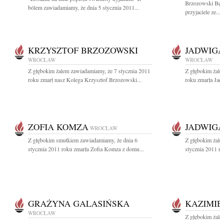
Brzozowski Bę
bólem zawiadamiamy, że dnia 5 stycznia 2011...
przyjaciele ze..
KRZYSZTOF BRZOZOWSKI
JADWIG
WROCŁAW
WROCŁAW
Z głębokim żalem zawiadamiamy, że 7 stycznia 2011
Z głębokim ża
roku zmarł nasz Kolega Krzysztof Brzozowski...
roku zmarła Ja
ZOFIA KOMZA
JADWIG
WROCŁAW
Z głębokim smutkiem zawiadamiamy, że dnia 6
Z głębokim ża
stycznia 2011 roku zmarła Zofia Komza z domu...
stycznia 2011 
GRAŻYNA GALASIŃSKA
KAZIMI
WROCŁAW
Z głębokim żal