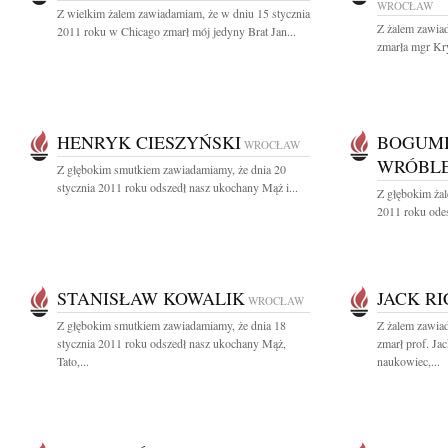
WROCŁAW
Z wielkim żalem zawiadamiam, że w dniu 15 stycznia
Z żalem zawiad
2011 roku w Chicago zmarł mój jedyny Brat Jan...
zmarła mgr Kry
HENRYK CIESZYŃSKI
BOGUMI
WROCŁAW
WRÓBL
Z głębokim smutkiem zawiadamiamy, że dnia 20
stycznia 2011 roku odszedł nasz ukochany Mąż i...
Z głębokim żal
2011 roku odes
STANISŁAW KOWALIK
JACK R
WROCŁAW
Z głębokim smutkiem zawiadamiamy, że dnia 18
Z żalem zawiad
stycznia 2011 roku odszedł nasz ukochany Mąż,
zmarł prof. Ja
Tato,...
naukowiec,...