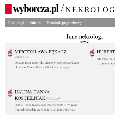
Nekrologi
Odeszli
Poradnik pogrzebowy
Inne nekrologi
MIECZYSŁAWA PĘKACZ
HUBERT
WROCŁAW
Nie mów nic: ju
Dnia 25 lipca 2026 roku zmarła Mieczysława Pękacz
rozumiem przed
ukochana Mama, Babcia i Teściowa pedagog i...
HALINA HANNA
KOŚCIELNIAK
WROCŁAW
Halina Hanna Kościelniak Zmarła 30.06.2026 roku
Pogrzeb odbędzie się w dniu 4.08.2026 roku na...