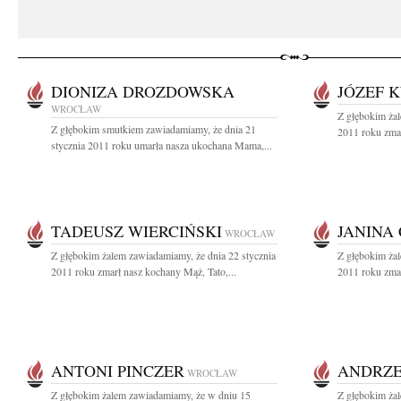
DIONIZA DROZDOWSKA
JÓZEF 
WROCŁAW
Z głębokim żal
Z głębokim smutkiem zawiadamiamy, że dnia 21
2011 roku zmar
stycznia 2011 roku umarła nasza ukochana Mama,...
TADEUSZ WIERCIŃSKI
JANINA
WROCŁAW
Z głębokim żalem zawiadamiamy, że dnia 22 stycznia
Z głębokim żal
2011 roku zmarł nasz kochany Mąż, Tato,...
2011 roku zmar
ANTONI PINCZER
ANDRZE
WROCŁAW
Z głębokim żalem zawiadamiamy, że w dniu 15
Z głębokim ża