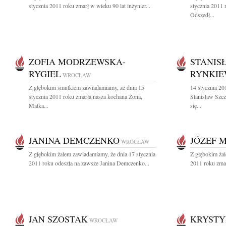
stycznia 2011 roku zmarł w wieku 90 lat inżynier...
stycznia 2011 
Odszedł...
ZOFIA MODRZEWSKA-
STANIS
RYGIEL
RYNKIE
WROCŁAW
Z głębokim smutkiem zawiadamiamy, że dnia 15
14 stycznia 20
stycznia 2011 roku zmarła nasza kochana Żona,
Stanisław Szc
Matka...
się...
JANINA DEMCZENKO
JÓZEF 
WROCŁAW
Z głębokim żalem zawiadamiamy, że dnia 17 stycznia
Z głębokim żal
2011 roku odeszła na zawsze Janina Demczenko...
2011 roku zmar
JAN SZOSTAK
KRYSTY
WROCŁAW