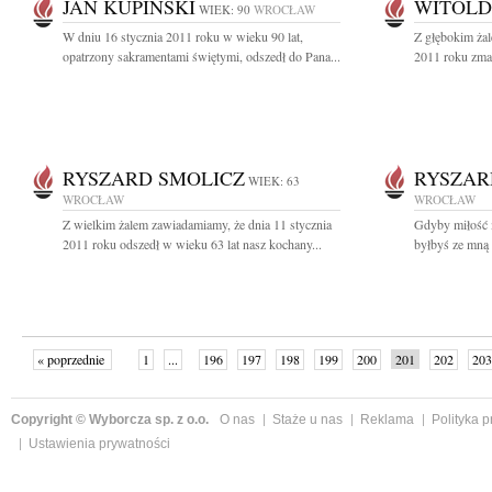
JAN KUPIŃSKI
WITOLD
WIEK: 90
WROCŁAW
W dniu 16 stycznia 2011 roku w wieku 90 lat,
Z głębokim żal
opatrzony sakramentami świętymi, odszedł do Pana...
2011 roku zmar
RYSZARD SMOLICZ
RYSZAR
WIEK: 63
WROCŁAW
WROCŁAW
Z wielkim żalem zawiadamiamy, że dnia 11 stycznia
Gdyby miłość m
2011 roku odszedł w wieku 63 lat nasz kochany...
byłbyś ze mną 
« poprzednie
1
...
196
197
198
199
200
201
202
203
następne »
Copyright © Wyborcza sp. z o.o.
O nas
Staże u nas
Reklama
Polityka 
Ustawienia prywatności