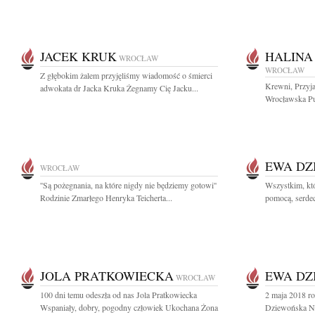
JACEK KRUK
HALINA
WROCŁAW
WROCŁAW
Z głębokim żalem przyjęliśmy wiadomość o śmierci
Krewni, Przyja
adwokata dr Jacka Kruka Żegnamy Cię Jacku...
Wrocławska Pub
EWA DZ
WROCŁAW
''Są pożegnania, na które nigdy nie będziemy gotowi''
Wszystkim, któ
Rodzinie Zmarłego Henryka Teicherta...
pomocą, serdec
JOLA PRATKOWIECKA
EWA DZ
WROCŁAW
100 dni temu odeszła od nas Jola Pratkowiecka
2 maja 2018 ro
Wspaniały, dobry, pogodny człowiek Ukochana Żona
Dziewońska Na