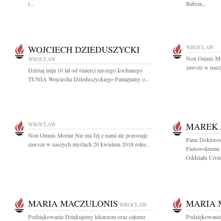
i...
Babcia...
WOJCIECH DZIEDUSZYCKI
WROCŁAW
Non Omnis Mori
WROCŁAW
zawsze w naszy
Dzisiaj mija 10 lat od śmierci naszego kochanego
TUNIA Wojciecha Dzieduszyckiego Pamiętamy o...
WROCŁAW
MAREK 
Non Omnis Moriar Nie ma Jej z nami ale pozostaje
Panu Doktoro
zawsze w naszych myślach 20 kwietnia 2018 roku...
Fiutowskiemu 
Oddziału Urolo
MARIA MACZULONIS
MARIA 
WROCŁAW
Podziękowanie Dziękujemy lekarzom oraz całemu
Podziękowanie