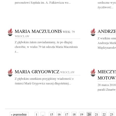
personelowi Szpitala im. A. Falkiewicza we...
serdeczne wyr
życzliwość...
MARIA MACZULONIS
ANDRZE
WIEK: 79
WROCŁAW
Z wielkim smu
Z głębokim żalem zawiadamiamy, że po długiej
Andrzeja Merk
chorobie, w wieku 79 lat odeszła Maria Maczulonis
Międzynarodow
z...
MARIA GRYGOWICZ
MIECZY
WROCŁAW
MOTOW
Z głębokim smutkiem przyjęliśmy wiadomość o
śmierci Marii Grygowicz naszej długoletniej...
28 marca 2018 
parafii Zmartw
« poprzednie
1
...
15
16
17
18
19
20
21
22
23