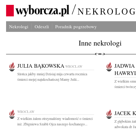
Nekrologi
Odeszli
Poradnik pogrzebowy
Inne nekrologi
JULIA BĄKOWSKA
JADWIA
WROCŁAW
HAWRY
Słońca jakby mniej Dzisiaj mija czwarta rocznica
śmierci mojej najukochańszej Mamy Julii...
Z wielkim smu
śmierci twórcz
WROCŁAW
JACEK 
Z wielkim żalem otrzymaliśmy wiadomość o śmierci
Z głębokim ża
inż. Zbigniewa Szabli Ojca naszego kochanego...
adwokata dr J