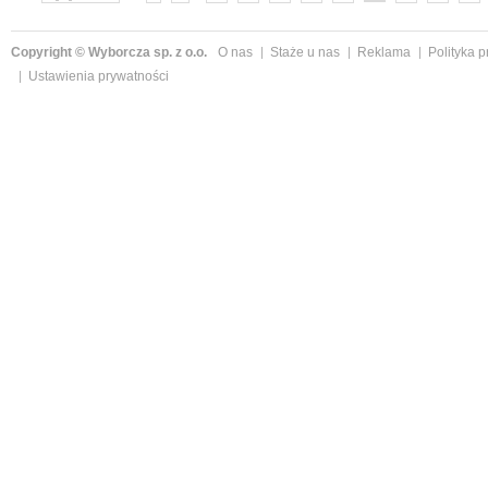
»
Copyright © Wyborcza sp. z o.o.
O nas
Staże u nas
Reklama
Polityka 
Ustawienia prywatności