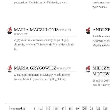
personelowi Szpitala im. A. Falkiewicza we...
serdeczne wyr
życzliwość...
MARIA MACZULONIS
ANDRZE
WIEK: 79
WROCŁAW
Z wielkim smu
Z głębokim żalem zawiadamiamy, że po długiej
Andrzeja Merk
chorobie, w wieku 79 lat odeszła Maria Maczulonis
Międzynarodow
z...
MARIA GRYGOWICZ
MIECZY
WROCŁAW
MOTOW
Z głębokim smutkiem przyjęliśmy wiadomość o
śmierci Marii Grygowicz naszej długoletniej...
28 marca 2018 
parafii Zmartw
« poprzednie
1
...
15
16
17
18
19
20
21
22
23