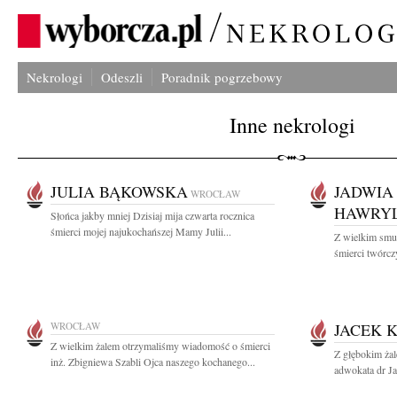
Nekrologi
Odeszli
Poradnik pogrzebowy
Inne nekrologi
JULIA BĄKOWSKA
JADWIA
WROCŁAW
HAWRY
Słońca jakby mniej Dzisiaj mija czwarta rocznica
śmierci mojej najukochańszej Mamy Julii...
Z wielkim smu
śmierci twórcz
WROCŁAW
JACEK 
Z wielkim żalem otrzymaliśmy wiadomość o śmierci
Z głębokim ża
inż. Zbigniewa Szabli Ojca naszego kochanego...
adwokata dr J