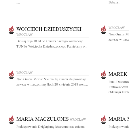
i...
Babcia...
WOJCIECH DZIEDUSZYCKI
WROCŁAW
Non Omnis Mori
WROCŁAW
zawsze w naszy
Dzisiaj mija 10 lat od śmierci naszego kochanego
TUNIA Wojciecha Dzieduszyckiego Pamiętamy o...
WROCŁAW
MAREK 
Non Omnis Moriar Nie ma Jej z nami ale pozostaje
Panu Doktoro
zawsze w naszych myślach 20 kwietnia 2018 roku...
Fiutowskiemu 
Oddziału Urolo
MARIA MACZULONIS
MARIA 
WROCŁAW
Podziękowanie Dziękujemy lekarzom oraz całemu
Podziękowanie