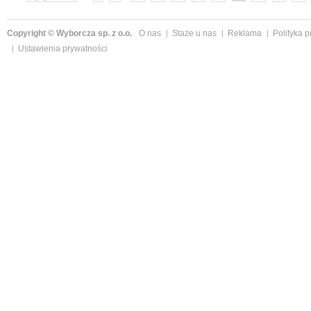
»
Copyright © Wyborcza sp. z o.o.
O nas
Staże u nas
Reklama
Polityka 
Ustawienia prywatności