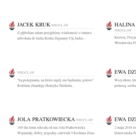
JACEK KRUK
HALINA
WROCŁAW
WROCŁAW
Z głębokim żalem przyjęliśmy wiadomość o śmierci
Krewni, Przyja
adwokata dr Jacka Kruka Żegnamy Cię Jacku...
Wrocławska Pub
EWA DZ
WROCŁAW
''Są pożegnania, na które nigdy nie będziemy gotowi''
Wszystkim, któ
Rodzinie Zmarłego Henryka Teicherta...
pomocą, serdec
JOLA PRATKOWIECKA
EWA DZ
WROCŁAW
100 dni temu odeszła od nas Jola Pratkowiecka
2 maja 2018 ro
Wspaniały, dobry, pogodny człowiek Ukochana Żona
Dziewońska Na