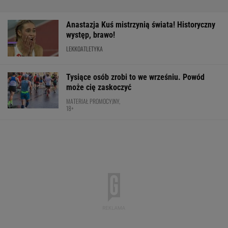
Nowy rozdział japońskiej precyzji. Lexus RZ
wraca w odświeżonej odsłonie i robi szał!
Majstersztyk
MATERIAŁ PROMOCYJNY
Mistrzyni olimpijska kończy karierę. To żona
znanego piłkarza
Rozstrzygnęli mecz Igi Świątek z Kostiuk.
Koniec w trzech setach
TENIS
Wrze wokół Infantino. Tyle zapłaciła UEFA za
jego romans
PIŁKA NOŻNA