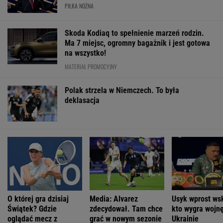
WIĘCEJ NIŻ WYNIK. SUBSKRYBUJ
POLITYKA
Magyar wybrał
Sondaż:
Były żołnierz
Seria ataków
Andrasa Bakę
Kwaśniewskiego
USA więziony w
nożowników w
na kandydata
lubią wszyscy,
Rosji. Jego stan
Kamiennej
na prezydenta
Dudę
jest krytyczny
Górze. Nowe
Węgier
praktycznie nikt
informacje
WIADOMOŚCI