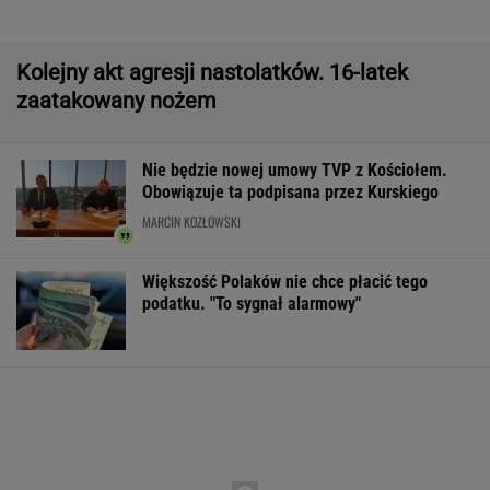
do Polski
Manifestacja w Warszawie. Organizatorzy
mają siedem postulatów
Wyniki Lotto 07.08.2026 - EkstraPensja,
EkstraPremia, EuroJackpot, Kaskada,
MiniLotto, MultiMulti
Pierwszy etap GAT zakończony. To
strategiczna inwestycja dla polskiego
eksportu
MATERIAŁ PROMOCYJNY
Zerwana linia energetyczna na Podlasiu.
Żandarmeria sprawdza śmigłowiec