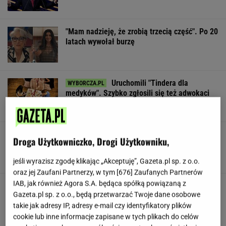
"Mam nadzieję, że zrobią trzecią część". Po 20
latach wywołał burzę
Uruchomili "Tindera dla
medyków". Szybko zgłosili się też adwokaci
SUBSKRYPCJA
To najdłuższe jezioro w Polsce. Ma aż 16 wysp
Droga Użytkowniczko, Drogi Użytkowniku,
jeśli wyrazisz zgodę klikając „Akceptuję”, Gazeta.pl sp. z o.o.
oraz jej Zaufani Partnerzy, w tym [
676
] Zaufanych Partnerów
IAB, jak również Agora S.A. będąca spółką powiązaną z
Gawryluk reaguje na krytykę po debacie u
Gazeta.pl sp. z o.o., będą przetwarzać Twoje dane osobowe
Nawrockiego. Co na to Polsat?
takie jak adresy IP, adresy e-mail czy identyfikatory plików
cookie lub inne informacje zapisane w tych plikach do celów