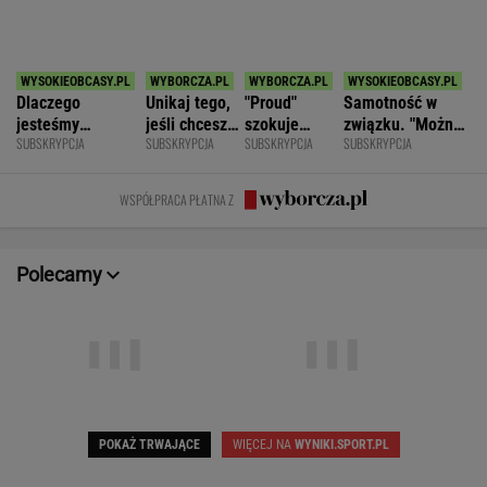
SPORT.PL
Jak nauka o odżywianiu wyniosła
Katarzynę Niewiadomą na szczyt Mont
Ventoux
SUBSKRYPCJA