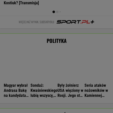
Kolejny akt agresji nastolatków. 16-latek
zaatakowany nożem
Nie będzie nowej umowy TVP z Kościołem.
Obowiązuje ta podpisana przez Kurskiego
MARCIN KOZŁOWSKI