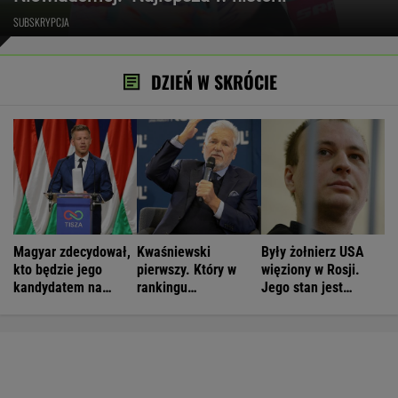
SUBSKRYPCJA
DZIEŃ W SKRÓCIE
Magyar zdecydował,
Kwaśniewski
Były żołnierz USA
kto będzie jego
pierwszy. Który w
więziony w Rosji.
kandydatem na
rankingu
Jego stan jest
prezydenta
prezydentów jest
krytyczny
Duda?