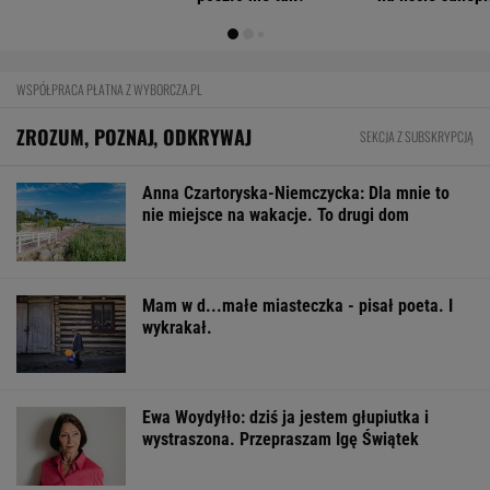
Mają pieniądze i przejmują tereny. "Land Back"
rozkwita
BIZNES
Pierwszy etap GAT zakończony. To
strategiczna inwestycja dla polskiego
eksportu
MATERIAŁ PROMOCYJNY