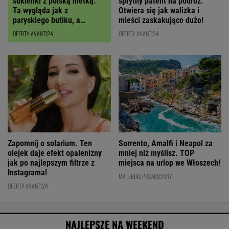
sukienki z polską metką.
sprytny patent na podróż.
Ta wygląda jak z
Otwiera się jak walizka i
paryskiego butiku, a
mieści zaskakująco dużo!
kupimy ją z RABATEM
OFERTY AVANTI24
OFERTY AVANTI24
Zapomnij o solarium. Ten
Sorrento, Amalfi i Neapol za
olejek daje efekt opalenizny
mniej niż myślisz. TOP
jak po najlepszym filtrze z
miejsca na urlop we Włoszech!
Instagrama!
MATERIAŁ PROMOCYJNY
OFERTY AVANTI24
NAJLEPSZE NA WEEKEND