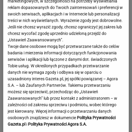
marketingowych, w szczególności na potrzeby wyświetlania
reklam dopasowanych do Twoich zainteresowań i preferencji w
swoich serwisach, aplikacjach i w Internecie lub personalizacji
treści w nich wyświetlanych. Wyrażenie zgody jest dobrowolne.
Jeśli nie chcesz wyrazić zgody, chcesz ograniczyć jej zakres lub
chcesz wycofać zgodę uprzednio udzieloną przejdź do
„Ustawień Zaawansowanych”.
Twoje dane osobowe mogą być przetwarzane także do celów
badania i mierzenia informacji dotyczących funkcjonowania
serwisów i aplikacji lub łączone z danymi dot. świadczonych
Tobie usług. W określonych przypadkach przetwarzanie
danych nie wymaga zgody i odbywa się w oparciu o
uzasadniony interes Gazeta.pl, jej spółki powiązanej – Agora
S.A. – lub Zaufanych Partnerów. Takiemu przetwarzaniu
możesz się sprzeciwić, przechodząc do „Ustawień
Zaawansowanych” lub przez kontakt z administratorem – w
zależności od zakresu sprzeciwu i podmiotu, wobec którego
jest kierowany. Więcej informacji o przetwarzaniu danych
Moby poruszony widokiem w Warszawie. Pod
osobowych znajdziesz w dokumencie
Polityka Prywatności
nagraniem tysiące reakcji
Gazeta.pl
i
Polityka Prywatności Agora S.A.