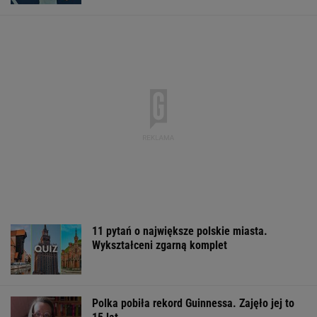
KSIĄŻKA
Iran. Media: Modżtaba Chamenei jest w stanie
krytycznym
Brat Grbicia radzi mu nie wracać do Serbii. "To
przerażające"
SIATKÓWKA
Brutalny atak przed Złotymi Tarasami.
Policjanci szukają napastnika
Sandały Keen to synonim wakacyjnego
komfortu - teraz tańsze o niemal 100 zł
OFERTY AVANTI24