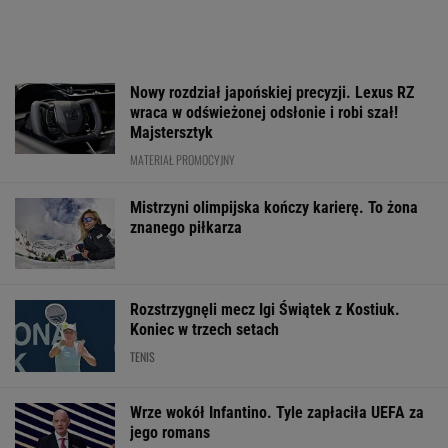
Skoda Kodiaq to spełnienie marzeń rodzin.
Ma 7 miejsc, ogromny bagażnik i jest gotowa
na wszystko!
MATERIAŁ PROMOCYJNY
Polak strzela w Niemczech. To była
deklasacja
O której gra dzisiaj
Media: Alvarez
Usyk wprost ws
Świątek? Gdzie
zdecydował. Tam chce
kto wygra wojn
oglądać mecz z
grać w nowym sezonie
Ukrainie
Kostiuk? [Transmisja]