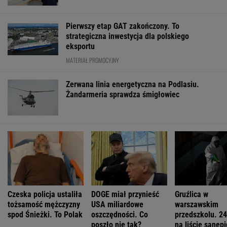
Mam w d...małe miasteczka - pisał poeta. I
wykrakał.
Ewa Woydyłło: dziś ja jestem głupiutka i
wystraszona. Przepraszam Igę Świątek
Prof. Andrzej Pilc: Jesteśmy blisko
skutecznego leku na depresję
FINANSE I TECHNOLOGIA