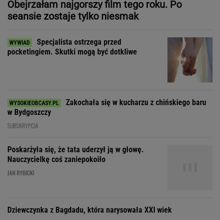
Zakochała się w kucharzu z chińskiego baru
w Bydgoszczy
SUBSKRYPCJA
Poskarżyła się, że tata uderzył ją w głowę.
Nauczycielkę coś zaniepokoiło
JAN RYBICKI
Dziewczynka z Bagdadu, która narysowała XXI wiek
Zdecydowaliśmy się na
wspólne wakacje z przyjaciółką. Rozpoczęła
łowy
SUBSKRYPCJA