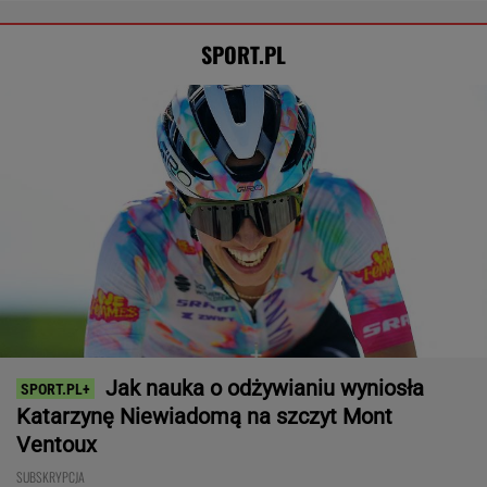
Anastazja Kuś mistrzynią świata! Historyczny
występ, brawo!
LEKKOATLETYKA
Tysiące osób zrobi to we wrześniu. Powód
może cię zaskoczyć
MATERIAŁ PROMOCYJNY,
18+