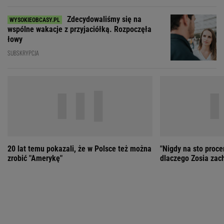
20 lat temu pokazali, że w Polsce też można
"Nigdy na sto proce
zrobić "Amerykę"
dlaczego Zosia zac
ZOBACZ WSZYSTKIE
Wybierz miasto
PEŁNA POGODA
Załaduj ponownie
Jakość powietrza:
-
Ciśnienie:
Opady:
Zachmurzenie:
-
-%
-%