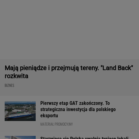
Frankowicze nie muszą czekać
na decyzję sądu. Ważne zmiany w przepisach
SUBSKRYPCJA
Chcesz skutecznie umyć elewację domu,
taras, grilla? Te myjki ciśnieniowe są świetne!
REKLAMA CENEO
Nie tylko zaćmienie Słońca. Sierpień zamieni
niebo w scenę niezwykłych widowisk
BIZNES
Coś właśnie pękło na rynku mieszkań. Po
ośmiu miesiącach stało się
BIZNES