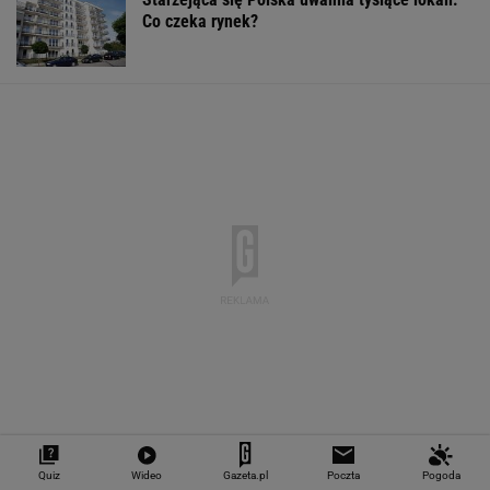
"Teraz wiemy".
1,5 tys. zł za adopcję
Zaćmienie Słoń
Naukowcy odkryli
psa. Nie trzeba nawet
będzie spektak
nowe zagrożenie
mieszkać w tej gminie
Tak zrobisz naj
związane z
zdjęcia
mikroplastikiem
WALUTY I GIEŁDA
EUR
USD
CHF
GBP
WIG
4,2983
3,7187
4,6027
5,0166
151 782,92
-0,09%
-0,41%
0,15%
-0,13%
-0,24%
SPRAWDŹ NOTOWANIA
Quiz
Wideo
Gazeta.pl
Poczta
Pogoda