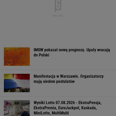
Czeska policja ustaliła
DOGE miał przynieść
Gruźlica w
tożsamość mężczyzny
USA miliardowe
warszawskim
spod Śnieżki. To Polak
oszczędności. Co
przedszkolu. 24
poszło nie tak?
na liście sanep
WSPÓŁPRACA PŁATNA Z WYBORCZA.PL
ZROZUM, POZNAJ, ODKRYWAJ
SEKCJA Z SUBSKRYPCJĄ
Anna Czartoryska-Niemczycka: Dla mnie to
nie miejsce na wakacje. To drugi dom