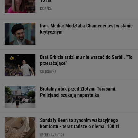
Włóż liść laurowy do
Pytamy o 15 osób,
Gawryluk kryty
lodówki na godzinę.
których wstyd nie
za debatę u
Efekt może cię
znać. Wiesz, z czego
Nawrockiego. T
zaskoczyć
słyną?
tłumaczy
ŻYĆ LEPIEJ