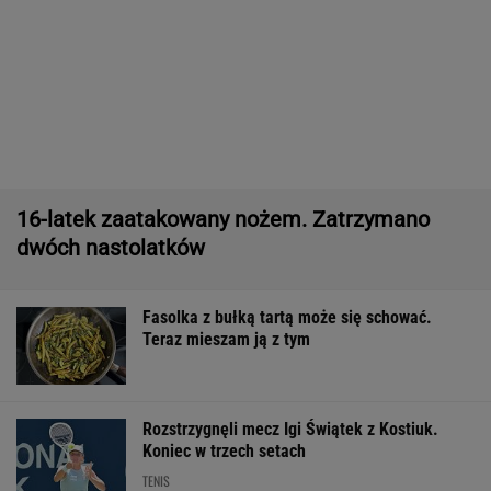
11 pytań o największe polskie miasta.
Wykształceni zgarną komplet
Polka pobiła rekord Guinnessa. Zajęło jej to
15 lat