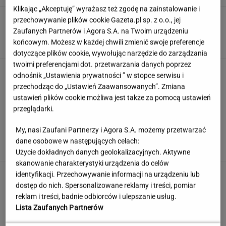
Klikając „Akceptuję” wyrażasz też zgodę na zainstalowanie i
Anastazja Kuś mistrzynią świata! Historyczny
przechowywanie plików cookie Gazeta.pl sp. z o.o., jej
występ, brawo!
Zaufanych Partnerów i Agora S.A. na Twoim urządzeniu
końcowym. Możesz w każdej chwili zmienić swoje preferencje
dotyczące plików cookie, wywołując narzędzie do zarządzania
twoimi preferencjami dot. przetwarzania danych poprzez
Weekendowy quiz wyłoni prymusów.
odnośnik „Ustawienia prywatności ” w stopce serwisu i
Większość z was odpada już w 3. pytaniu
przechodząc do „Ustawień Zaawansowanych”. Zmiana
ustawień plików cookie możliwa jest także za pomocą ustawień
przeglądarki.
Jeden wakacyjny nawyk może mieć
My, nasi Zaufani Partnerzy i Agora S.A. możemy przetwarzać
nieprzyjemne konsekwencje. Też tak robisz?
dane osobowe w następujących celach:
MATERIAŁ PROMOCYJNY
Użycie dokładnych danych geolokalizacyjnych. Aktywne
skanowanie charakterystyki urządzenia do celów
Uciekli z Warszawy do
identyfikacji. Przechowywanie informacji na urządzeniu lub
Łomianek. Dziś mówią o jednym: korkach
dostęp do nich. Spersonalizowane reklamy i treści, pomiar
reklam i treści, badnie odbiorców i ulepszanie usług.
SUBSKRYPCJA
Lista Zaufanych Partnerów
Wzięli pod lupę wielką reformę Muska. Gdzie