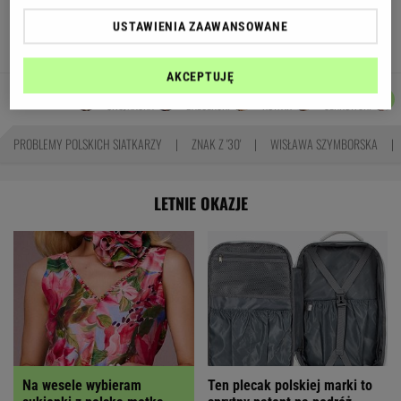
się podziały miliardy oszczędności?
USTAWIENIA ZAAWANSOWANE
MARIA KORCZ
AKCEPTUJĘ
JOANNA
JAKUB
MARTA
DOMINIK
Autorzy:
CHOJNACKA
BALCERSKI
NOWAK
SENKOWSKI
PROBLEMY POLSKICH SIATKARZY
ZNAK Z '30'
WISŁAWA SZYMBORSKA
LETNIE OKAZJE
Na wesele wybieram
Ten plecak polskiej marki to