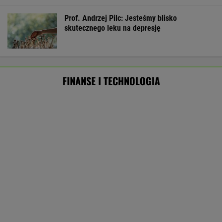
Starzejąca się Polska uwalnia tysiące lokali.
Co czeka rynek?