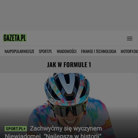
NAJPOPULARNIEJSZE
SPORT.PL
WIADOMOŚCI
FINANSE I TECHNOLOGIA
MOTORYZA
JAK W FORMULE 1
Zachwyćmy się wyczynem
Niewiadomej. "Najlepsza w historii"