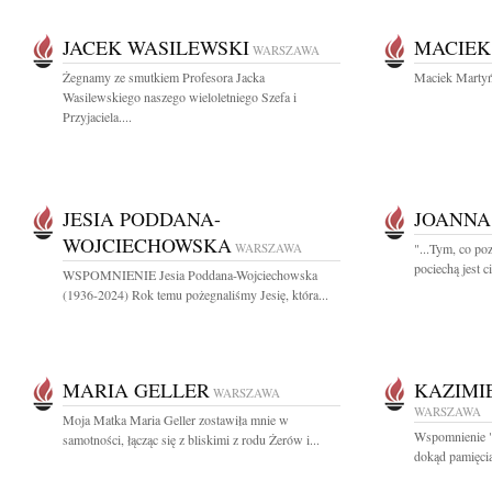
JACEK WASILEWSKI
MACIEK
WARSZAWA
Żegnamy ze smutkiem Profesora Jacka
Maciek Martyń
Wasilewskiego naszego wieloletniego Szefa i
Przyjaciela....
JESIA PODDANA-
JOANNA
WOJCIECHOWSKA
WARSZAWA
"...Tym, co poz
pociechą jest ci
WSPOMNIENIE Jesia Poddana-Wojciechowska
(1936-2024) Rok temu pożegnaliśmy Jesię, która...
MARIA GELLER
KAZIMI
WARSZAWA
WARSZAWA
Moja Matka Maria Geller zostawiła mnie w
Wspomnienie "
samotności, łącząc się z bliskimi z rodu Żerów i...
dokąd pamięcią