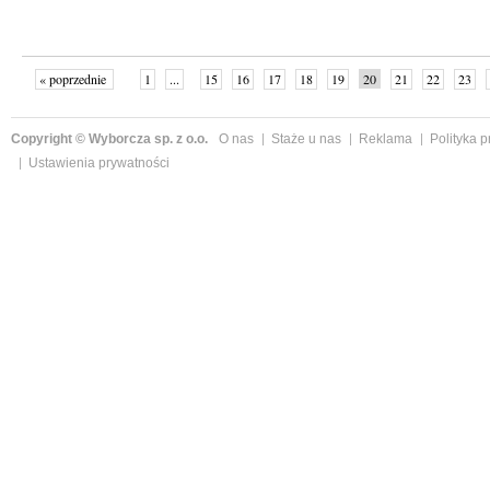
« poprzednie
1
...
15
16
17
18
19
20
21
22
23
»
Copyright © Wyborcza sp. z o.o.
O nas
Staże u nas
Reklama
Polityka 
Ustawienia prywatności