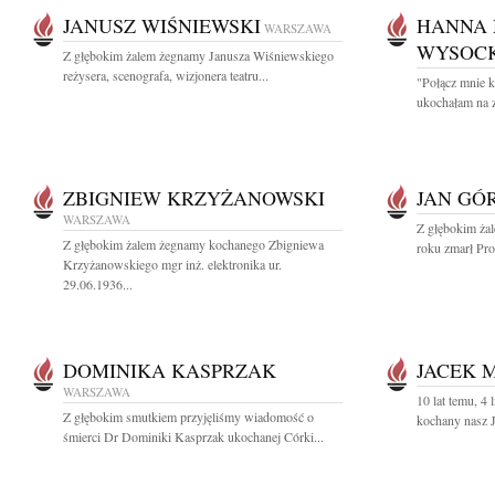
JANUSZ WIŚNIEWSKI
HANNA 
WARSZAWA
WYSOC
Z głębokim żalem żegnamy Janusza Wiśniewskiego
reżysera, scenografa, wizjonera teatru...
"Połącz mnie k
ukochałam na z
ZBIGNIEW KRZYŻANOWSKI
JAN GÓ
WARSZAWA
Z głębokim żal
Z głębokim żalem żegnamy kochanego Zbigniewa
roku zmarł Prof
Krzyżanowskiego mgr inż. elektronika ur.
29.06.1936...
DOMINIKA KASPRZAK
JACEK 
WARSZAWA
10 lat temu, 4
Z głębokim smutkiem przyjęliśmy wiadomość o
kochany nasz J
śmierci Dr Dominiki Kasprzak ukochanej Córki...