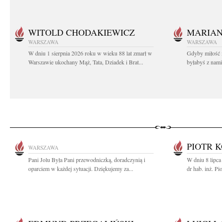
WITOLD CHODAKIEWICZ
MARIA
WARSZAWA
WARSZAWA
W dniu 1 sierpnia 2026 roku w wieku 88 lat zmarł w
Gdyby miłość 
Warszawie ukochany Mąż, Tata, Dziadek i Brat...
byłabyś z nami 
PIOTR 
WARSZAWA
Pani Jolu Była Pani przewodniczką, doradczynią i
W dniu 8 lipca
oparciem w każdej sytuacji. Dziękujemy za...
dr hab. inż. Pi