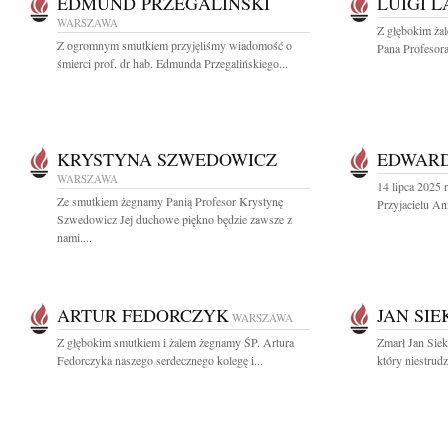
EDMUND PRZEGALIŃSKI
LUIGI 
WARSZAWA
Z głębokim ża
Z ogromnym smutkiem przyjęliśmy wiadomość o
Pana Profesora
śmierci prof. dr hab. Edmunda Przegalińskiego...
KRYSTYNA SZWEDOWICZ
EDWARD
WARSZAWA
14 lipca 2025 
Ze smutkiem żegnamy Panią Profesor Krystynę
Przyjacielu An
Szwedowicz Jej duchowe piękno będzie zawsze z
nami....
ARTUR FEDORCZYK
JAN SIE
WARSZAWA
Z głębokim smutkiem i żalem żegnamy ŚP. Artura
Zmarł Jan Sie
Fedorczyka naszego serdecznego kolegę i...
który niestrudz