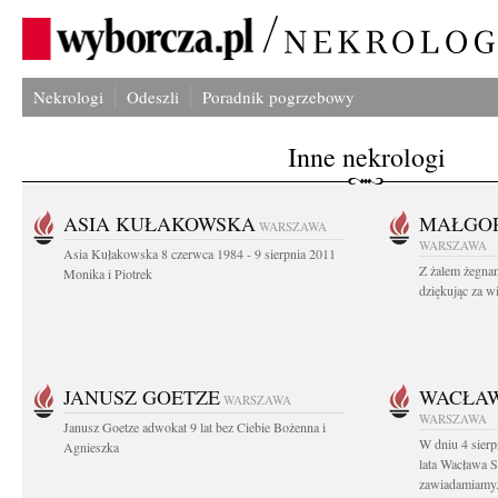
Nekrologi
Odeszli
Poradnik pogrzebowy
Inne nekrologi
ASIA KUŁAKOWSKA
MAŁGOR
WARSZAWA
WARSZAWA
Asia Kułakowska 8 czerwca 1984 - 9 sierpnia 2011
Z żalem żegnam
Monika i Piotrek
dziękując za w
JANUSZ GOETZE
WACŁAW
WARSZAWA
WARSZAWA
Janusz Goetze adwokat 9 lat bez Ciebie Bożenna i
W dniu 4 sier
Agnieszka
lata Wacława 
zawiadamiamy.