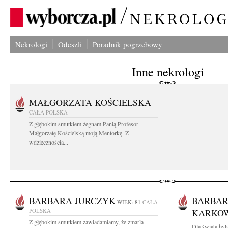
Nekrologi
Odeszli
Poradnik pogrzebowy
Inne nekrologi
MAŁGORZATA KOŚCIELSKA
CAŁA POLSKA
Z głębokim smutkiem żegnam Panią Profesor
Małgorzatę Kościelską moją Mentorkę. Z
wdzięcznością...
BARBARA JURCZYK
BARBAR
WIEK: 81
CAŁA
POLSKA
KARKO
Z głębokim smutkiem zawiadamiamy, że zmarla
Dla świata był