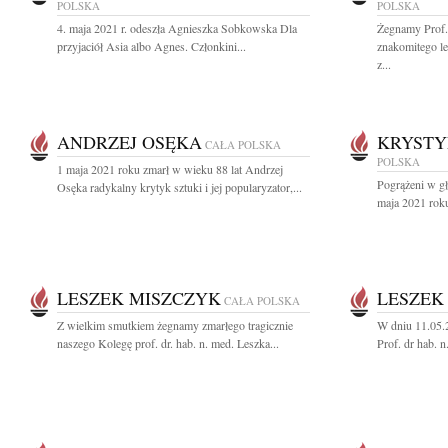
POLSKA
POLSKA
4. maja 2021 r. odeszła Agnieszka Sobkowska Dla
Żegnamy Prof.
przyjaciół Asia albo Agnes. Członkini...
znakomitego le
z...
ANDRZEJ OSĘKA
KRYSTY
CAŁA POLSKA
POLSKA
1 maja 2021 roku zmarł w wieku 88 lat Andrzej
Pogrążeni w gł
Osęka radykalny krytyk sztuki i jej popularyzator,...
maja 2021 roku
LESZEK MISZCZYK
LESZEK
CAŁA POLSKA
Z wielkim smutkiem żegnamy zmarłego tragicznie
W dniu 11.05.
naszego Kolegę prof. dr. hab. n. med. Leszka...
Prof. dr hab. n