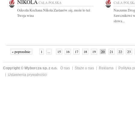
NIKOLA
CAŁA POLSKA
CAŁA POLSK
Odeszła Kochana Nikola Zastanów się, może to też
Naszemu Drog
Twoja wina
Sawczukowi wy
słowa...
« poprzednie
1
...
15
16
17
18
19
20
21
22
23
»
Copyright © Wyborcza sp. z o.o.
O nas
Staże u nas
Reklama
Polityka 
Ustawienia prywatności