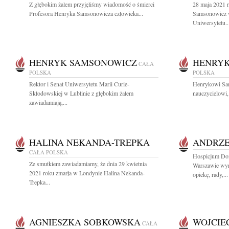
Z głębokim żalem przyjęliśmy wiadomość o śmierci
28 maja 2021 
Profesora Henryka Samsonowicza człowieka...
Samsonowicz w
Uniwersytetu..
HENRYK SAMSONOWICZ
HENRYK
CAŁA
POLSKA
POLSKA
Rektor i Senat Uniwersytetu Marii Curie-
Henrykowi Sa
Skłodowskiej w Lublinie z głębokim żalem
nauczycielowi,
zawiadamiają,...
HALINA NEKANDA-TREPKA
ANDRZE
CAŁA POLSKA
Hospicjum Do
Ze smutkiem zawiadamiamy, że dnia 29 kwietnia
Warszawie wyr
2021 roku zmarła w Londynie Halina Nekanda-
opiekę, rady,...
Trepka...
AGNIESZKA SOBKOWSKA
WOJCIE
CAŁA