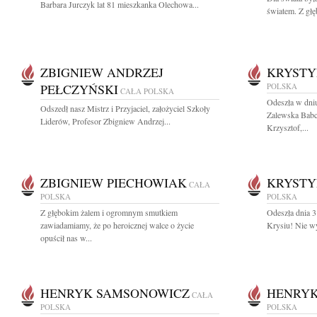
Barbara Jurczyk lat 81 mieszkanka Olechowa...
światem. Z głę
ZBIGNIEW ANDRZEJ
KRYSTY
PEŁCZYŃSKI
POLSKA
CAŁA POLSKA
Odeszła w dni
Odszedł nasz Mistrz i Przyjaciel, założyciel Szkoły
Zalewska Babc
Liderów, Profesor Zbigniew Andrzej...
Krzysztof,...
ZBIGNIEW PIECHOWIAK
KRYSTY
CAŁA
POLSKA
POLSKA
Z głębokim żalem i ogromnym smutkiem
Odeszła dnia 
zawiadamiamy, że po heroicznej walce o życie
Krysiu! Nie w
opuścił nas w...
HENRYK SAMSONOWICZ
HENRYK
CAŁA
POLSKA
POLSKA