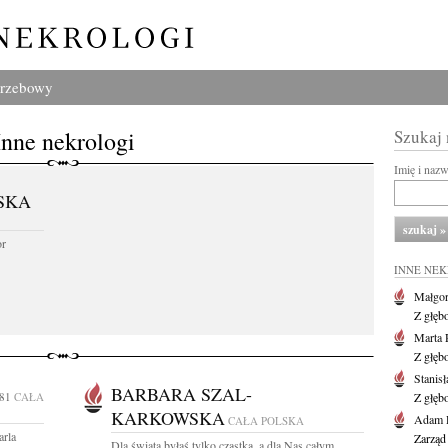
grzebowy
Inne nekrologi
Szukaj
Imię i naz
SKA
or
INNE NE
Małgor
Z głęb
Marta 
Z głęb
Stanis
BARBARA SZAL-
81
CAŁA
Z głęb
KARKOWSKA
Adam P
CAŁA POLSKA
arla
Zarząd
Dla świata byłaś tylko cząstką, a dla Nas całym