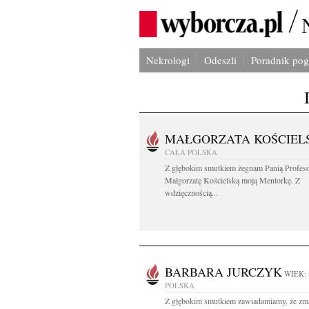
Nekrologi
Odeszli
Poradnik po
MAŁGORZATA KOŚCIEL
CAŁA POLSKA
Z głębokim smutkiem żegnam Panią Profes
Małgorzatę Kościelską moją Mentorkę. Z
wdzięcznością...
BARBARA JURCZYK
WIEK: 
POLSKA
Z głębokim smutkiem zawiadamiamy, że zm