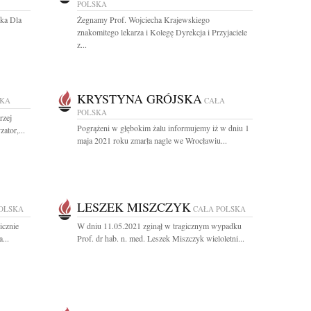
POLSKA
ska Dla
Żegnamy Prof. Wojciecha Krajewskiego
znakomitego lekarza i Kolegę Dyrekcja i Przyjaciele
z...
KRYSTYNA GRÓJSKA
SKA
CAŁA
POLSKA
rzej
Pogrążeni w głębokim żalu informujemy iż w dniu 1
ator,...
maja 2021 roku zmarła nagle we Wrocławiu...
LESZEK MISZCZYK
OLSKA
CAŁA POLSKA
icznie
W dniu 11.05.2021 zginął w tragicznym wypadku
...
Prof. dr hab. n. med. Leszek Miszczyk wieloletni...