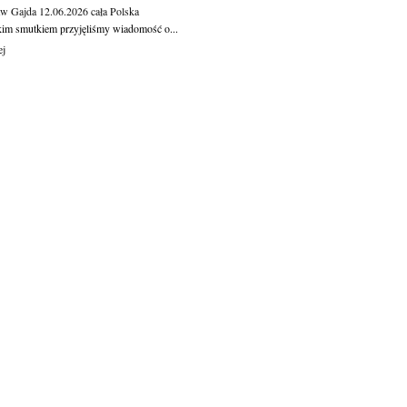
aw Gajda
12.06.2026
cała Polska
kim smutkiem przyjęliśmy wiadomość o...
ej