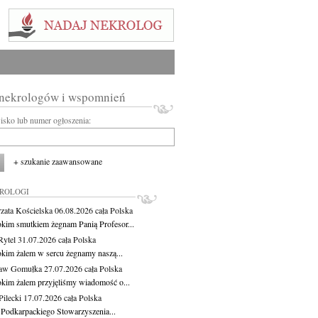
 nekrologów i wspomnień
wisko lub numer ogłoszenia:
+ szukanie zaawansowane
KROLOGI
zata Kościelska
06.08.2026
cała Polska
okim smutkiem żegnam Panią Profesor...
Rytel
31.07.2026
cała Polska
okim żalem w sercu żegnamy naszą...
ław Gomułka
27.07.2026
cała Polska
okim żalem przyjęliśmy wiadomość o...
ilecki
17.07.2026
cała Polska
 Podkarpackiego Stowarzyszenia...