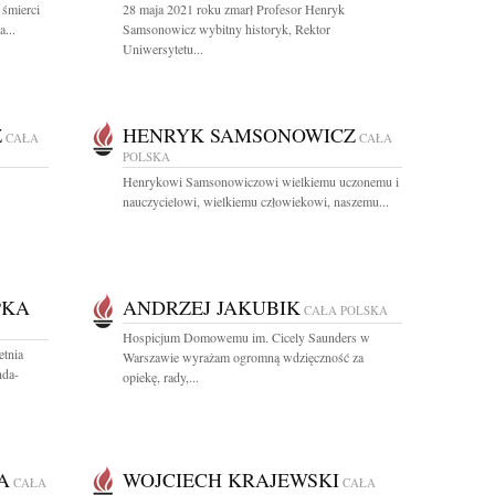
 śmierci
28 maja 2021 roku zmarł Profesor Henryk
...
Samsonowicz wybitny historyk, Rektor
Uniwersytetu...
Z
HENRYK SAMSONOWICZ
CAŁA
CAŁA
POLSKA
Henrykowi Samsonowiczowi wielkiemu uczonemu i
nauczycielowi, wielkiemu człowiekowi, naszemu...
PKA
ANDRZEJ JAKUBIK
CAŁA POLSKA
Hospicjum Domowemu im. Cicely Saunders w
etnia
Warszawie wyrażam ogromną wdzięczność za
nda-
opiekę, rady,...
A
WOJCIECH KRAJEWSKI
CAŁA
CAŁA