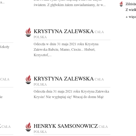
a...
Zdzisł
światem. Z głębokim żalem zawiadamiamy, że w...
Z wiel
+ więc
KRYSTYNA ZALEWSKA
CAŁA
POLSKA
Odeszła w dniu 31 maja 2021 roku Krystyna
 Szkoły
Zalewska Babciu, Mamo, Ciociu... Hubert,
Krzysztof,...
KRYSTYNA ZALEWSKA
CAŁA
CAŁA
POLSKA
Odeszła dnia 31 maja 2021 roku Krystyna Zalewska
ie
Krysiu! Nie wygłupiaj się! Wracaj do domu Mąż
Z
HENRYK SAMSONOWICZ
CAŁA
CAŁA
POLSKA