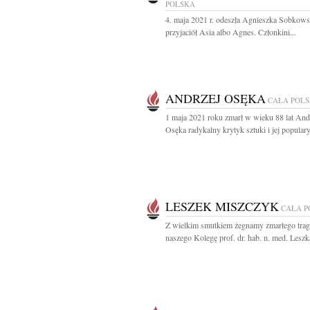
POLSKA
4. maja 2021 r. odeszła Agnieszka Sobkow
przyjaciół Asia albo Agnes. Członkini...
ANDRZEJ OSĘKA
CAŁA POL
1 maja 2021 roku zmarł w wieku 88 lat And
Osęka radykalny krytyk sztuki i jej popularyz
LESZEK MISZCZYK
CAŁA P
Z wielkim smutkiem żegnamy zmarłego trag
naszego Kolegę prof. dr. hab. n. med. Leszka