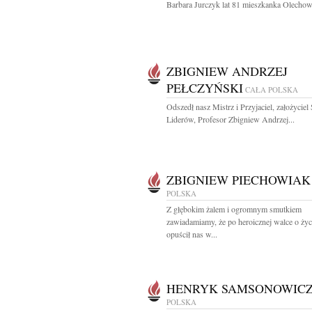
Barbara Jurczyk lat 81 mieszkanka Olechow
ZBIGNIEW ANDRZEJ
PEŁCZYŃSKI
CAŁA POLSKA
Odszedł nasz Mistrz i Przyjaciel, założyciel
Liderów, Profesor Zbigniew Andrzej...
ZBIGNIEW PIECHOWIAK
POLSKA
Z głębokim żalem i ogromnym smutkiem
zawiadamiamy, że po heroicznej walce o życ
opuścił nas w...
HENRYK SAMSONOWIC
POLSKA