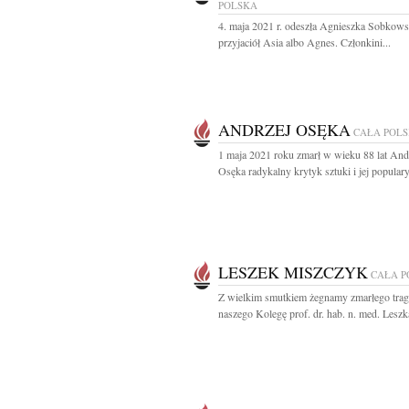
POLSKA
4. maja 2021 r. odeszła Agnieszka Sobkow
przyjaciół Asia albo Agnes. Członkini...
ANDRZEJ OSĘKA
CAŁA POL
1 maja 2021 roku zmarł w wieku 88 lat And
Osęka radykalny krytyk sztuki i jej popularyz
LESZEK MISZCZYK
CAŁA P
Z wielkim smutkiem żegnamy zmarłego trag
naszego Kolegę prof. dr. hab. n. med. Leszka