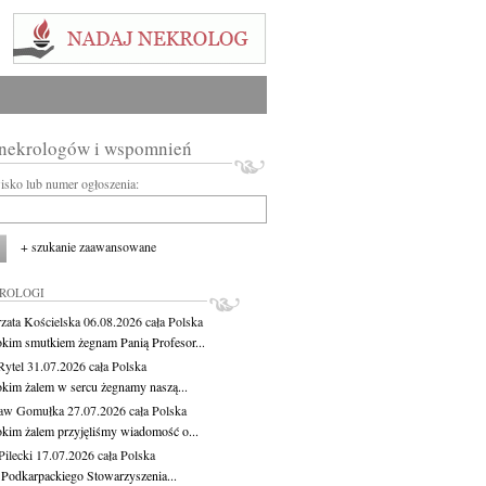
 nekrologów i wspomnień
wisko lub numer ogłoszenia:
+ szukanie zaawansowane
KROLOGI
zata Kościelska
06.08.2026
cała Polska
okim smutkiem żegnam Panią Profesor...
Rytel
31.07.2026
cała Polska
okim żalem w sercu żegnamy naszą...
ław Gomułka
27.07.2026
cała Polska
okim żalem przyjęliśmy wiadomość o...
ilecki
17.07.2026
cała Polska
 Podkarpackiego Stowarzyszenia...