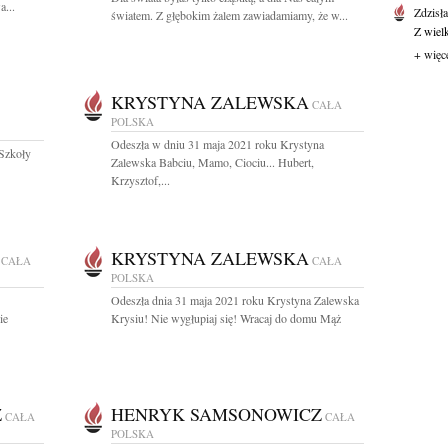
a...
Zdzisł
światem. Z głębokim żalem zawiadamiamy, że w...
Z wiel
+ więc
KRYSTYNA ZALEWSKA
CAŁA
POLSKA
Odeszła w dniu 31 maja 2021 roku Krystyna
 Szkoły
Zalewska Babciu, Mamo, Ciociu... Hubert,
Krzysztof,...
KRYSTYNA ZALEWSKA
CAŁA
CAŁA
POLSKA
Odeszła dnia 31 maja 2021 roku Krystyna Zalewska
ie
Krysiu! Nie wygłupiaj się! Wracaj do domu Mąż
Z
HENRYK SAMSONOWICZ
CAŁA
CAŁA
POLSKA