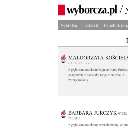
Nekrologi
Odeszli
Poradnik po
MAŁGORZATA KOŚCIEL
CAŁA POLSKA
Z głębokim smutkiem żegnam Panią Profes
Małgorzatę Kościelską moją Mentorkę. Z
wdzięcznością...
BARBARA JURCZYK
WIEK: 
POLSKA
Z głębokim smutkiem zawiadamiamy, że zm