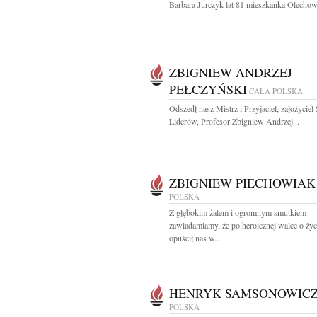
Barbara Jurczyk lat 81 mieszkanka Olechow
ZBIGNIEW ANDRZEJ
PEŁCZYŃSKI
CAŁA POLSKA
Odszedł nasz Mistrz i Przyjaciel, założyciel
Liderów, Profesor Zbigniew Andrzej...
ZBIGNIEW PIECHOWIAK
POLSKA
Z głębokim żalem i ogromnym smutkiem
zawiadamiamy, że po heroicznej walce o życ
opuścił nas w...
HENRYK SAMSONOWIC
POLSKA