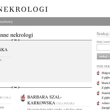
grzebowy
Inne nekrologi
Szukaj
Imię i naz
SKA
or
INNE NE
Małgor
Z głęb
Marta 
Z głęb
Stanis
BARBARA SZAL-
81
CAŁA
Z głęb
KARKOWSKA
Adam P
CAŁA POLSKA
arla
Zarząd
Dla świata byłaś tylko cząstką, a dla Nas całym