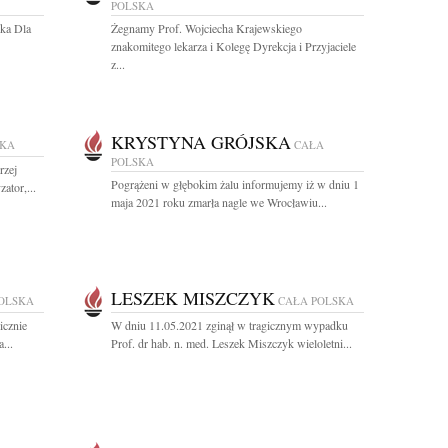
POLSKA
ska Dla
Żegnamy Prof. Wojciecha Krajewskiego
znakomitego lekarza i Kolegę Dyrekcja i Przyjaciele
z...
KRYSTYNA GRÓJSKA
SKA
CAŁA
POLSKA
rzej
Pogrążeni w głębokim żalu informujemy iż w dniu 1
ator,...
maja 2021 roku zmarła nagle we Wrocławiu...
LESZEK MISZCZYK
OLSKA
CAŁA POLSKA
icznie
W dniu 11.05.2021 zginął w tragicznym wypadku
...
Prof. dr hab. n. med. Leszek Miszczyk wieloletni...