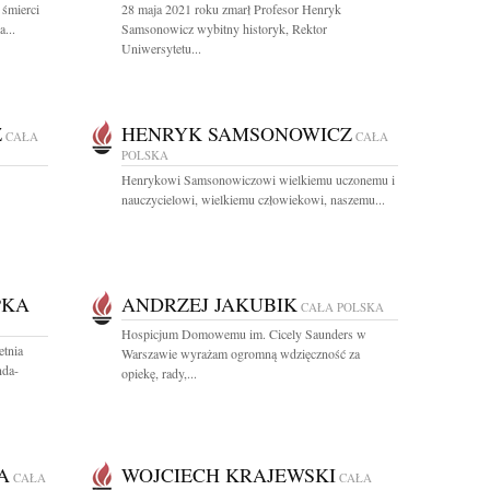
 śmierci
28 maja 2021 roku zmarł Profesor Henryk
...
Samsonowicz wybitny historyk, Rektor
Uniwersytetu...
Z
HENRYK SAMSONOWICZ
CAŁA
CAŁA
POLSKA
Henrykowi Samsonowiczowi wielkiemu uczonemu i
nauczycielowi, wielkiemu człowiekowi, naszemu...
PKA
ANDRZEJ JAKUBIK
CAŁA POLSKA
Hospicjum Domowemu im. Cicely Saunders w
etnia
Warszawie wyrażam ogromną wdzięczność za
nda-
opiekę, rady,...
A
WOJCIECH KRAJEWSKI
CAŁA
CAŁA