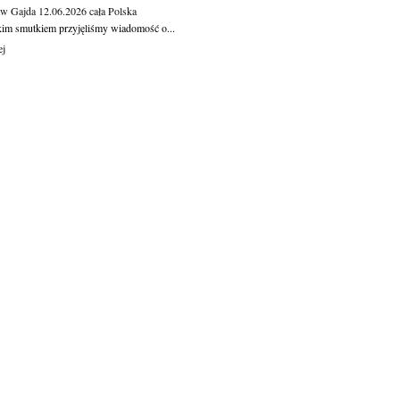
aw Gajda
12.06.2026
cała Polska
kim smutkiem przyjęliśmy wiadomość o...
ej