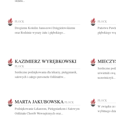
składa...
PŁOCK
PŁOCK
Drogiemu Koledze Januszowi Dzięgielewskiemu
Państwu Pawł
oraz Rodzinie wyrazy żalu i głębokiego...
głębokiego wsp
KAZIMIERZ WYRĘBKOWSKI
MIECZY
PŁOCK
Serdeczne pod
Serdeczne podziękowania dla lekarzy, pielęgniarek,
uświetnili swą
salowych i całego personelu Oddziałów...
uczestniczyli...
MARTA JAKUBOWSKA
PŁOCK
PŁOCK
W związku ze 
Podziękowanie Lekarzom, Pielęgniarkom i Salowym
wybitnego dzia
Oddziału Chorób Wewnętrznych oraz...