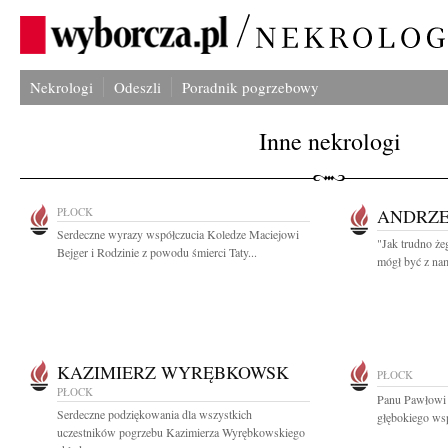
Nekrologi
Odeszli
Poradnik pogrzebowy
Inne nekrologi
PŁOCK
ANDRZE
Serdeczne wyrazy współczucia Koledze Maciejowi
"Jak trudno że
Bejger i Rodzinie z powodu śmierci Taty...
mógł być z nam
KAZIMIERZ WYRĘBKOWSK
PŁOCK
PŁOCK
Panu Pawłowi
Serdeczne podziękowania dla wszystkich
głębokiego wsp
uczestników pogrzebu Kazimierza Wyrębkowskiego