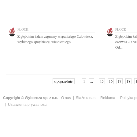
PŁOCK
PŁOCK
Z głębokim żalem żegnamy wspaniałego Człowieka,
Z głębokim ża
wybitnego spółdzielcę, wieloletniego...
czerwca 2009r
Od...
« poprzednie
1
...
15
16
17
18
Copyright © Wyborcza sp. z o.o.
O nas
Staże u nas
Reklama
Polityka 
Ustawienia prywatności