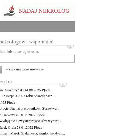
 nekrologów i wspomnień
wisko lub numer ogłoszenia:
+ szukanie zaawansowane
KROLOGI
aw Moszczyński
14.08.2025
Płock
 12 sierpnia 2025 roku odszedł nasz...
.2025
Płock
orocie Biernat pracownikowi Starostwa...
z Szatkowski
18.03.2022
Płock
wydają się niewystarczające Aby wyrazić...
arek Grala
28.01.2022
Płock
ł Lech Marek Grala poeta, mentor młodych...