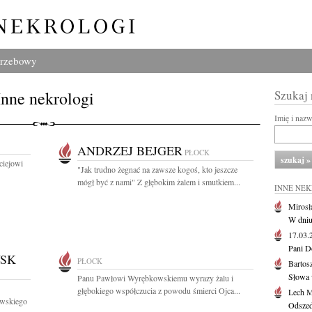
grzebowy
Inne nekrologi
Szukaj
Imię i naz
ANDRZEJ BEJGER
PŁOCK
ciejowi
"Jak trudno żegnać na zawsze kogoś, kto jeszcze
mógł być z nami" Z głębokim żalem i smutkiem...
INNE NE
Mirosł
W dniu
17.03
Pani D
SK
PŁOCK
Bartos
Słowa 
Panu Pawłowi Wyrębkowskiemu wyrazy żalu i
głębokiego współczucia z powodu śmierci Ojca...
Lech M
owskiego
Odszed