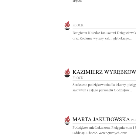
składa...
PŁOCK
Drogiemu Koledze Januszowi Dzięgielews
oraz Rodzinie wyrazy żalu i głębokiego...
KAZIMIERZ WYRĘBKOW
PŁOCK
Serdeczne podziękowania dla lekarzy, pielęg
salowych i całego personelu Oddziałów...
MARTA JAKUBOWSKA
PŁ
Podziękowanie Lekarzom, Pielęgniarkom i
Oddziału Chorób Wewnętrznych oraz...