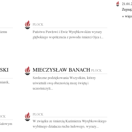
21.01
Żegnaj
+ więc
PŁOCK
kiemu
Państwu Pawłowi i Ewie Wyrębkowskim wyrazy
głębokiego współczucia z powodu śmierci Ojca i...
SKI
MIECZYSŁAW BANACH
PŁOCK
Serdeczne podziękowania Wszystkim, którzy
niarek,
uświetnili swą obecnością mszę świętą i
uczestniczyli...
PŁOCK
OCK
W związku ze śmiercią Kazimierza Wyrębkowskiego
 Salowym
wybitnego działacza ruchu ludowego, wyrazy...