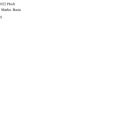
.2022
Płock
, Marku. Basia
ej