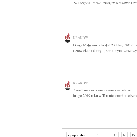
24 lutego 2019 roku zmarł w Krakowie Prof
KRAKÓW
Droga Małgosiu odeszłaś 20 lutego 2018 ro
Człowiekiem dobrym, skromnym, wrażliwym
KRAKÓW
Z wielkim smutkiem i żalem zawiadamiam, 
lutego 2019 roku w Toronto zmarł po ciężkie
« poprzednie
1
...
15
16
17