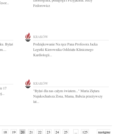
choreografa, pedagoga i Przyjaciela. Jerzy
esor...
Fedorowicz
KRAKÓW
ku. Byłaś
Podziękowanie Na ręce Pana Profesora Jacka
....
Legutki Kierownika Oddziału Klinicznego
Kardiologii...
KRAKÓW
że 17
"Byłaś dla nas całym światem..." Maria Ziętara
j...
Najukochańsza Żona, Mama, Babcia przeżywszy
lat...
18
19
20
21
22
23
24
25
...
125
następne