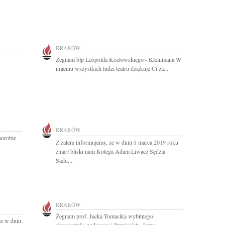
KRAKÓW
Żegnam błp Leopolda Kozłowskiego - Kleinmana W
imieniu wszystkich ludzi teatru dziękuję Ci za...
KRAKÓW
horobie
Z żalem informujemy, że w dniu 1 marca 2019 roku
zmarł bliski nam Kolega Adam Liwacz Sędzia
Sądu...
KRAKÓW
Żegnam prof. Jacka Tomasika wybitnego
że w dniu