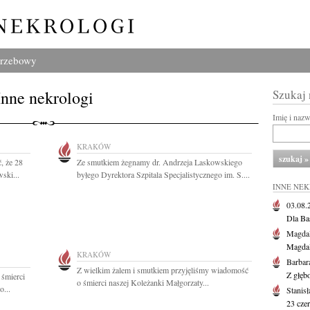
grzebowy
Inne nekrologi
Szukaj
Imię i naz
KRAKÓW
, że 28
Ze smutkiem żegnamy dr. Andrzeja Laskowskiego
ski...
byłego Dyrektora Szpitala Specjalistycznego im. S....
INNE NE
03.08
Dla Ba
Magdal
Magdal
KRAKÓW
Barbar
Z wielkim żalem i smutkiem przyjęliśmy wiadomość
Z głęb
 śmierci
o śmierci naszej Koleżanki Małgorzaty...
o...
Stanis
23 cze