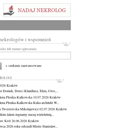
 nekrologów i wspomnień
wisko lub numer ogłoszenia:
+ szukanie zaawansowane
KROLOGI
.2026
Kraków
si Domek, Dora i Klaudiusz, Eliza, Gwo,...
ena Płonka-Kalkowska
10.07.2026
Kraków
ena Płonka-Kalkowska Kuka architekt W...
a Tworzewska-Mikołajewicz
02.07.2026
Kraków
okim żalem żegnamy naszą wieloletnią...
ław Król
26.06.2026
Kraków
rwca 2026 roku odszedł Mistrz Stanisław...