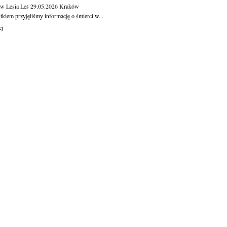
aw Lesia Leś
29.05.2026
Kraków
kiem przyjęliśmy informację o śmierci w...
ej