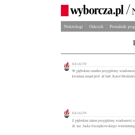
Nekrologi
Odeszli
Poradnik po
KRAKÓW
W głębokim smutku przyjęliśmy wiadomość
kwietnia zmarł prof. dr hab. Karol Modzelew
KRAKÓW
Z głębokim żalem przyjęliśmy wiadomość o
dr. inż. Jacka Szczepkowskiego wieloletnieg