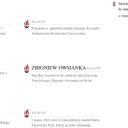
Zdzisł
Ze smut
+ więc
KRAKÓW
 7
Pogrążeni w głębokim smutku żegnamy Ryszarda
gniew
Juchniewicza absolwenta Uniwersytetu...
ZBIGNIEW OWSIANKA
KRAKÓW
cia z
Pan Bóg wezwał Go do siebie bo taka była woła
.
Najwyższego Zbigniew Owsianka żył 88 lat...
KRAKÓW
o
2 marca 2019 roku w Luksemburgu zmarła Maria
Rafała...
Paczowska Tych, którzy ją znali i pamiętają...