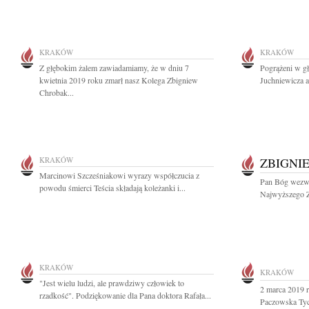
KRAKÓW
KRAKÓW
Z głębokim żalem zawiadamiamy, że w dniu 7
Pogrążeni w g
kwietnia 2019 roku zmarł nasz Kolega Zbigniew
Juchniewicza a
Chrobak...
KRAKÓW
ZBIGNI
Marcinowi Szcześniakowi wyrazy współczucia z
Pan Bóg wezwa
powodu śmierci Teścia składają koleżanki i...
Najwyższego Zb
KRAKÓW
KRAKÓW
"Jest wielu ludzi, ale prawdziwy człowiek to
2 marca 2019 
rzadkość". Podziękowanie dla Pana doktora Rafała...
Paczowska Tych,