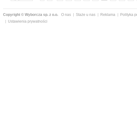
»
Copyright © Wyborcza sp. z o.o.
O nas
Staże u nas
Reklama
Polityka 
Ustawienia prywatności