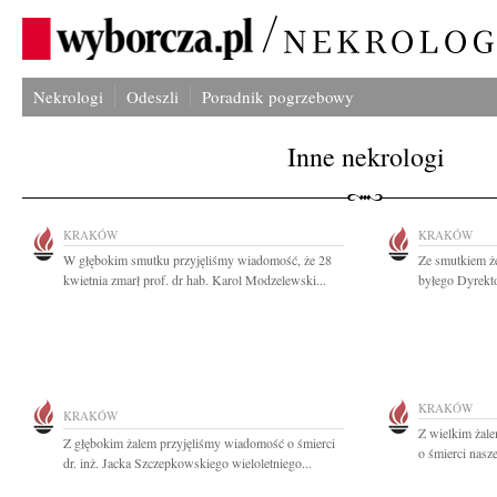
Nekrologi
Odeszli
Poradnik pogrzebowy
Inne nekrologi
KRAKÓW
KRAKÓW
W głębokim smutku przyjęliśmy wiadomość, że 28
Ze smutkiem ż
kwietnia zmarł prof. dr hab. Karol Modzelewski...
byłego Dyrektor
KRAKÓW
KRAKÓW
Z wielkim żal
Z głębokim żalem przyjęliśmy wiadomość o śmierci
o śmierci nasz
dr. inż. Jacka Szczepkowskiego wieloletniego...