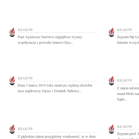
KRAKÓW
KRAKÓW
Pani Agnieszce Surówce najgłębsze wyrazy
Żegnam błp Le
współczucia z powodu śmierci Ojca...
imieniu wszystk
KRAKÓW
KRAKÓW
Dnia 3 marca 2019 roku zmarł po ciężkiej chorobie
Z żalem infor
nasz najdroższy Ojciec i Dziadek Tadeusz...
zmarł bliski 
Sądu...
KRAKÓW
KRAKÓW
Żegnam prof. 
Z głębokim żalem przyjęliśmy wiadomość, że w dniu