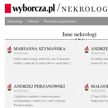
Nekrologi
Odeszli
Poradnik pogrzebowy
Inne nekrologi
MARIANNA SZYMAŃSKA
ANDRZE
WARSZAWA
WARSZAWA
Gdyby miłość mogła uzdrawiać a łzy wskrzeszać
Z wielkim smu
byłabyś z nami ale Ty jesteś tylko w snach Mija 7...
śmierci dr. in
ANDRZEJ PERZANOWSKI
MAŁGOR
WARSZAWA
WARSZAWA
Z głębokim smutkiem i niedowierzaniem
27 lipca 2026 
zawiadamiamy o śmierci dr n. med. Andrzeja
Małgorzata Sz
Perzanowskiego...