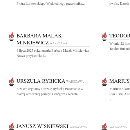
Piotra Łossowskiego Wieloletniego pracownika...
pw.św. Karola
BARBARA MALAK-
TEODOR
MINKIEWICZ
WARSZAWA
W dniu 22 lip
Teodor Bulenda
4 lipca 2025 roku zmarła Barbara Malak-Minkiewicz
Nasza przyjaciółka i...
URSZULA RYBICKA
MARIUS
WARSZAWA
Z żalem żegnamy Urszulę Rybicką Pozostanie w
Mariusz Sikor
naszej serdecznej pamięci Grzegorz z Renatą
Syn i Brat Ali
z...
JANUSZ WIŚNIEWSKI
WARSZAWA
WARSZAWA