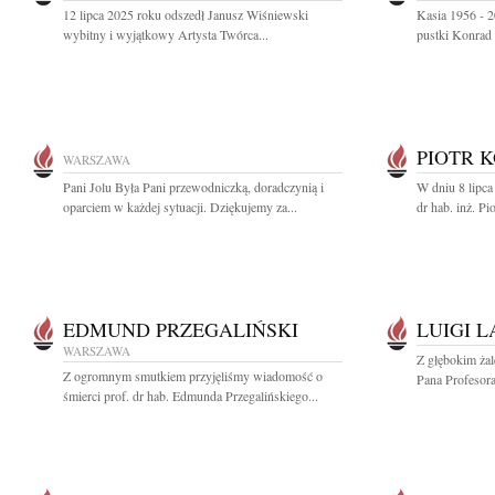
12 lipca 2025 roku odszedł Janusz Wiśniewski
Kasia 1956 - 2
wybitny i wyjątkowy Artysta Twórca...
pustki Konrad
PIOTR 
WARSZAWA
Pani Jolu Była Pani przewodniczką, doradczynią i
W dniu 8 lipca
oparciem w każdej sytuacji. Dziękujemy za...
dr hab. inż. Pi
EDMUND PRZEGALIŃSKI
LUIGI 
WARSZAWA
Z głębokim ża
Z ogromnym smutkiem przyjęliśmy wiadomość o
Pana Profesora
śmierci prof. dr hab. Edmunda Przegalińskiego...