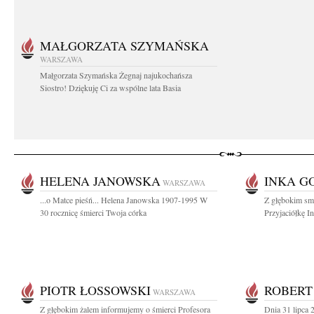
MAŁGORZATA SZYMAŃSKA
WARSZAWA
Małgorzata Szymańska Żegnaj najukochańsza
Siostro! Dziękuję Ci za wspólne lata Basia
HELENA JANOWSKA
INKA G
WARSZAWA
...o Matce pieśń... Helena Janowska 1907-1995 W
Z głębokim sm
30 rocznicę śmierci Twoja córka
Przyjaciółkę I
PIOTR ŁOSSOWSKI
ROBERT
WARSZAWA
Z głębokim żalem informujemy o śmierci Profesora
Dnia 31 lipca 