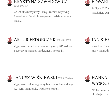
KRYSTYNA SZWEDOWICZ
EDWARD
WARSZAWA
14 lipca 2025 
Ze smutkiem żegnamy Panią Profesor Krystynę
Przyjacielu An
Szwedowicz Jej duchowe piękno będzie zawsze z
nami....
ARTUR FEDORCZYK
JAN SIE
WARSZAWA
Z głębokim smutkiem i żalem żegnamy ŚP. Artura
Zmarł Jan Sie
Fedorczyka naszego serdecznego kolegę i...
który niestrudz
JANUSZ WIŚNIEWSKI
HANNA 
WARSZAWA
WYSOC
Z głębokim żalem żegnamy Janusza Wiśniewskiego
reżysera, scenografa, wizjonera teatru...
"Połącz mnie k
ukochałam na z