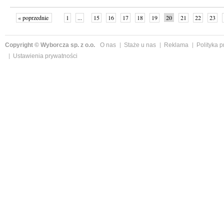
« poprzednie
1
...
15
16
17
18
19
20
21
22
23
»
Copyright © Wyborcza sp. z o.o.
O nas
Staże u nas
Reklama
Polityka 
Ustawienia prywatności