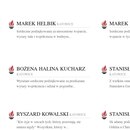
MAREK HELBIK
MAREK 
KATOWICE
Serdeczne podziękowania za nieocenione wsparcie,
Serdeczne pod
wyrazy żalu i współczucia w trudnym...
wsparcie w tyc
BOŻENA HALINA KUCHARZ
STANIS
KATOWICE
KATOWICE
Wyrażam serdeczne podziękowanie za przekazane
Z wielkim smu
wyrazy współczucia i udział w pogrzebie...
Stanisława Ga
RYSZARD KOWALSKI
STANIS
KATOWICE
"Kto żyje w sercach tych, którzy pozostają, nie
Sk adamy podz
umiera nigdy" Wszystkim, którzy w...
Oddzia u Chiru