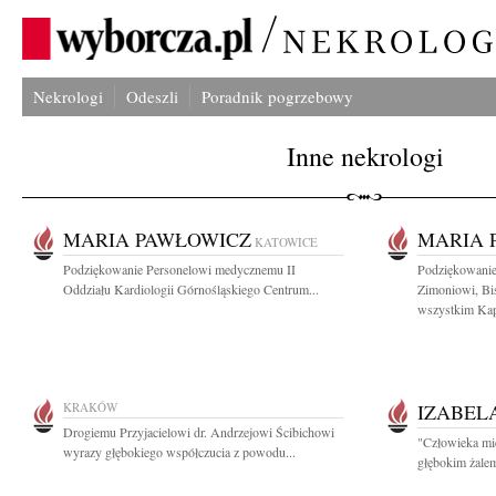
Nekrologi
Odeszli
Poradnik pogrzebowy
Inne nekrologi
MARIA PAWŁOWICZ
MARIA 
KATOWICE
Podziękowanie Personelowi medycznemu II
Podziękowani
Oddziału Kardiologii Górnośląskiego Centrum...
Zimoniowi, Bi
wszystkim Kap
KRAKÓW
IZABEL
Drogiemu Przyjacielowi dr. Andrzejowi Ścibichowi
"Człowieka mie
wyrazy głębokiego współczucia z powodu...
głębokim żalem