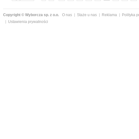
»
Copyright © Wyborcza sp. z o.o.
O nas
Staże u nas
Reklama
Polityka 
Ustawienia prywatności