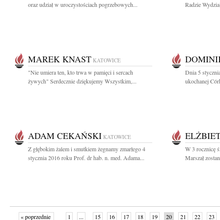
oraz udział w uroczystościach pogrzebowych...
Radzie Wydział
MAREK KNAST
DOMINI
KATOWICE
"Nie umiera ten, kto trwa w pamięci i sercach
Dnia 5 stycznia
żywych" Serdecznie dziękujemy Wszystkim,...
ukochanej Córk
ADAM CEKAŃSKI
ELŻBIE
KATOWICE
Z głębokim żalem i smutkiem żegnamy zmarłego 4
W 3 rocznicę ś
stycznia 2016 roku Prof. dr hab. n. med. Adama...
Marszał zostan
« poprzednie
1
...
15
16
17
18
19
20
21
22
23