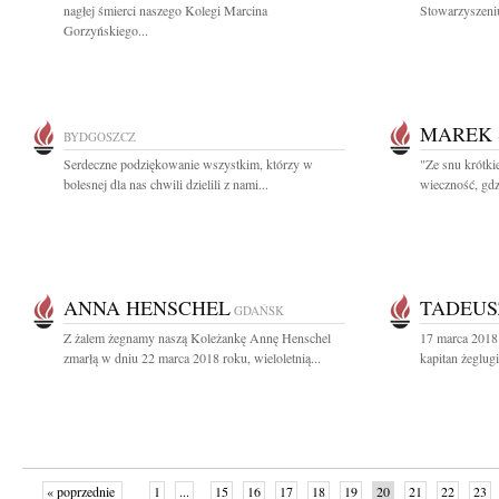
nagłej śmierci naszego Kolegi Marcina
Stowarzyszeniu
Gorzyńskiego...
MAREK
BYDGOSZCZ
Serdeczne podziękowanie wszystkim, którzy w
"Ze snu krótki
bolesnej dla nas chwili dzielili z nami...
wieczność, gdz
ANNA HENSCHEL
TADEUS
GDAŃSK
Z żalem żegnamy naszą Koleżankę Annę Henschel
17 marca 2018
zmarłą w dniu 22 marca 2018 roku, wieloletnią...
kapitan żeglug
« poprzednie
1
...
15
16
17
18
19
20
21
22
23