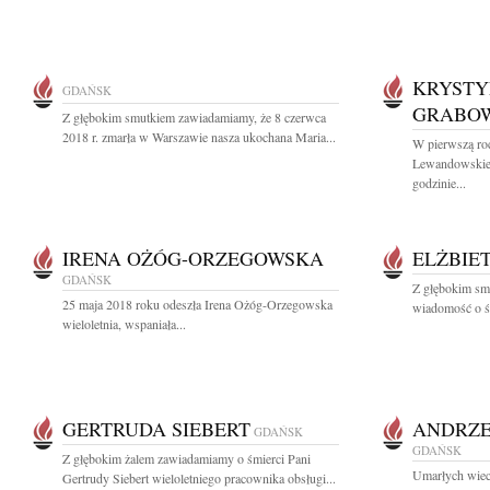
KRYSTY
GDAŃSK
GRABO
Z głębokim smutkiem zawiadamiamy, że 8 czerwca
2018 r. zmarła w Warszawie nasza ukochana Maria...
W pierwszą ro
Lewandowskiej
godzinie...
IRENA OŻÓG-ORZEGOWSKA
ELŻBIE
GDAŃSK
Z głębokim smu
25 maja 2018 roku odeszła Irena Ożóg-Orzegowska
wiadomość o śm
wieloletnia, wspaniała...
GERTRUDA SIEBERT
ANDRZE
GDAŃSK
GDAŃSK
Z głębokim żalem zawiadamiamy o śmierci Pani
Umarłych wiecz
Gertrudy Siebert wieloletniego pracownika obsługi...