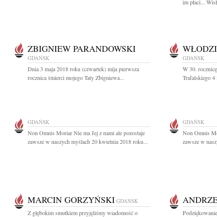
im płaci... Wi
ZBIGNIEW PARANDOWSKI
WŁODZI
GDAŃSK
GDAŃSK
Dnia 3 maja 2018 roku (czwartek) mija pierwsza
W 30. rocznicę
rocznica śmierci mojego Taty Zbigniewa...
Trafalskiego 4
GDAŃSK
GDAŃSK
Non Omnis Moriar Nie ma Jej z nami ale pozostaje
Non Omnis Mori
zawsze w naszych myślach 20 kwietnia 2018 roku...
zawsze w naszy
MARCIN GORZYŃSKI
ANDRZE
GDAŃSK
Z głębokim smutkiem przyjęliśmy wiadomość o
Podziękowanie