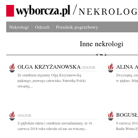
Nekrologi
Odeszli
Poradnik pogrzebowy
Inne nekrologi
OLGA KRZYŻANOWSKA
ALINA 
GDAŃSK
Ze smutkiem żegnamy Olgę Krzyżanowską
Zwyczajną, sza
pięknego, prawego człowieka. Patriotkę Polski
w piękno. Miał
otwartej,...
BOGUSŁ
GDAŃSK
Z głębokim żalem i smutkiem zawiadamiamy, że 16
9 czerwca 2018
czerwca 2018 roku odeszła od nas na wieczny...
Radia Wolna E