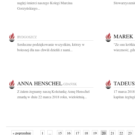
nagłej śmierci naszego Kolegi Marcina
Stowarzyszeniu
Gorzyńskiego...
MAREK
BYDGOSZCZ
Serdeczne podziękowanie wszystkim, którzy w
"Ze snu krótki
bolesnej dla nas chwili dzielili z nami...
wieczność, gdz
ANNA HENSCHEL
TADEUS
GDAŃSK
Z żalem żegnamy naszą Koleżankę Annę Henschel
17 marca 2018
zmarłą w dniu 22 marca 2018 roku, wieloletnią...
kapitan żeglug
« poprzednie
1
...
15
16
17
18
19
20
21
22
23