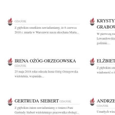
KRYSTY
GDAŃSK
GRABO
Z głębokim smutkiem zawiadamiamy, że 8 czerwca
2018 r. zmarła w Warszawie nasza ukochana Maria...
W pierwszą ro
Lewandowskiej
godzinie...
IRENA OŻÓG-ORZEGOWSKA
ELŻBIE
GDAŃSK
Z głębokim smu
25 maja 2018 roku odeszła Irena Ożóg-Orzegowska
wiadomość o śm
wieloletnia, wspaniała...
GERTRUDA SIEBERT
ANDRZE
GDAŃSK
GDAŃSK
Z głębokim żalem zawiadamiamy o śmierci Pani
Umarłych wiecz
Gertrudy Siebert wieloletniego pracownika obsługi...