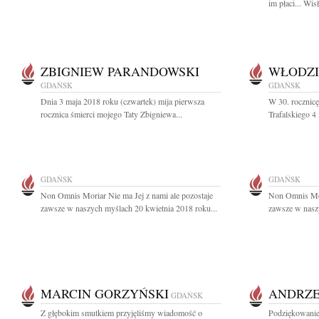
im płaci... Wi
ZBIGNIEW PARANDOWSKI
WŁODZI
GDAŃSK
GDAŃSK
Dnia 3 maja 2018 roku (czwartek) mija pierwsza
W 30. rocznicę
rocznica śmierci mojego Taty Zbigniewa...
Trafalskiego 4
GDAŃSK
GDAŃSK
Non Omnis Moriar Nie ma Jej z nami ale pozostaje
Non Omnis Mori
zawsze w naszych myślach 20 kwietnia 2018 roku...
zawsze w naszy
MARCIN GORZYŃSKI
ANDRZE
GDAŃSK
Z głębokim smutkiem przyjęliśmy wiadomość o
Podziękowanie