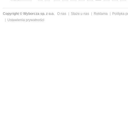
»
Copyright © Wyborcza sp. z o.o.
O nas
Staże u nas
Reklama
Polityka 
Ustawienia prywatności