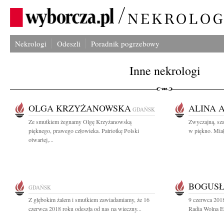
Nekrologi
Odeszli
Poradnik pogrzebowy
Inne nekrologi
OLGA KRZYŻANOWSKA
ALINA 
GDAŃSK
Ze smutkiem żegnamy Olgę Krzyżanowską
Zwyczajną, sza
pięknego, prawego człowieka. Patriotkę Polski
w piękno. Miał
otwartej,...
BOGUSŁ
GDAŃSK
Z głębokim żalem i smutkiem zawiadamiamy, że 16
9 czerwca 2018
czerwca 2018 roku odeszła od nas na wieczny...
Radia Wolna E