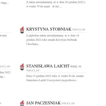
Z żalem zawiadamiamy, że w dniu 20 grudnia 2022 r.
y Mąż,...
w wieku 79 lat zmarł dr inż....
KRYSTYNA STOBNIAK
WROCŁAW
rł mój
Z głębokim żalem zawiadamiamy, że w dniu 18
grudnia 2022 roku zmarła Krystyna Stobniak
Ukochana...
STANISŁAWA LAICHT
ROCŁAW
WIEK: 94
WROCŁAW
dnia 2022
Dnia 15 grudnia 2022 roku, w wieku 94 lat, zmarła
ąż,...
Stanisława Laicht Uroczystości pogrzebowe...
JAN PACZEŚNIAK
W
WROCŁAW