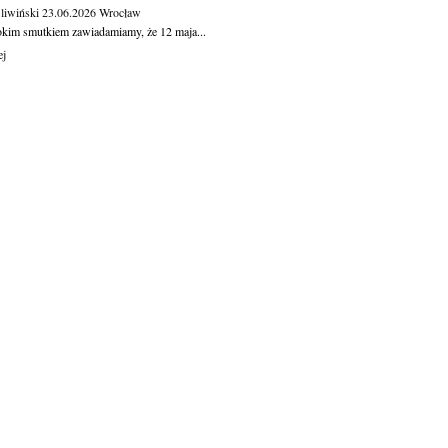
Śliwiński
23.06.2026
Wrocław
okim smutkiem zawiadamiamy, że 12 maja...
ej