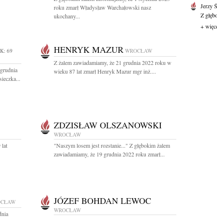
Jerzy 
roku zmarł Władysław Warchałowski nasz
Z głęb
ukochany...
+ więc
HENRYK MAZUR
K: 69
WROCŁAW
Z żalem zawiadamiamy, że 21 grudnia 2022 roku w
grudnia
wieku 87 lat zmarł Henryk Mazur mgr inż....
ieczka...
ZDZISŁAW OLSZANOWSKI
WROCŁAW
 lat
"Naszym losem jest rozstanie..." Z głębokim żalem
zawiadamiamy, że 19 grudnia 2022 roku zmarł...
JÓZEF BOHDAN LEWOC
CŁAW
WROCŁAW
dnia