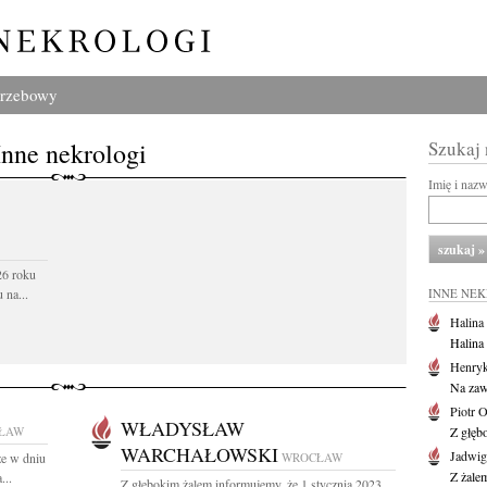
grzebowy
Inne nekrologi
Szukaj
Imię i naz
26 roku
 na...
INNE NE
Halina
Halina
Henryk
Na zaw
Piotr 
WŁADYSŁAW
ŁAW
Z głębo
WARCHAŁOWSKI
Jadwi
że w dniu
WROCŁAW
Z żale
...
Z głębokim żalem informujemy, że 1 stycznia 2023