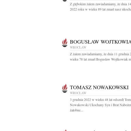
Z głębokim żalem zawiadamiamy, że dnia 14
2022 roku w wieku 89 lat zmarł nasz ukocha
BOGUSŁAW WOJTKOWI
WROCŁAW
Z żalem zawiadamiamy, że dnia 11 grudnia 
wieku 78 lat zmarł Bogusław Wojtkowiak mg
TOMASZ NOWAKOWSKI
WROCŁAW
3 grudnia 2022 w wieku 48 lat odszedł Tom
Nowakowski Ukochany Syn i Brat Naboże
żałobne...