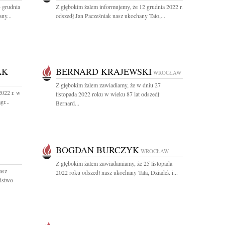
 grudnia
Z głębokim żalem informujemy, że 12 grudnia 2022 r.
ny...
odszedł Jan Pacześniak nasz ukochany Tato,...
AK
BERNARD KRAJEWSKI
WROCŁAW
Z głębokim żalem zawiadiamy, że w dniu 27
2022 r. w
listopada 2022 roku w wieku 87 lat odszedł
r...
Bernard...
BOGDAN BURCZYK
WROCŁAW
Z głębokim żalem zawiadamiamy, że 25 listopada
asz
2022 roku odszedł nasz ukochany Tata, Dziadek i...
ństwo