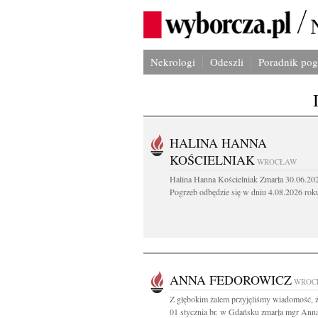
Nekrologi
Odeszli
Poradnik po
HALINA HANNA
KOŚCIELNIAK
WROCŁAW
Halina Hanna Kościelniak Zmarła 30.06.20
Pogrzeb odbędzie się w dniu 4.08.2026 roku
ANNA FEDOROWICZ
WROC
Z głębokim żalem przyjęliśmy wiadomość, 
01 stycznia br. w Gdańsku zmarła mgr Anna