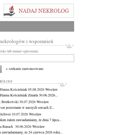
 nekrologów i wspomnień
wisko lub numer ogłoszenia:
+ szukanie zaawansowane
KROLOGI
 Hanna Kościelniak
05.08.2026
Wrocław
 Hanna Kościelniak Zmarła 30.06.2026...
 Brutkowski
30.07.2026
Wrocław
sze pozostanie w naszych sercach Z...
Olichwer
10.07.2026
Wrocław
kim żalem zawiadamiamy, że dnia 7 lipca...
ga Banach
30.06.2026
Wrocław
m zawiadamiamy, że 24 czerwca 2026 roku...