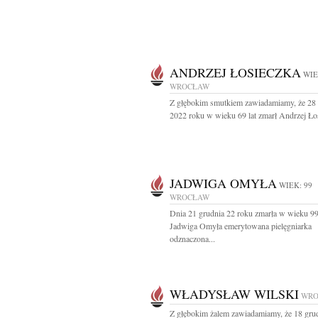
ANDRZEJ ŁOSIECZKA
WIE
WROCŁAW
Z głębokim smutkiem zawiadamiamy, że 28 
2022 roku w wieku 69 lat zmarł Andrzej Łos
JADWIGA OMYŁA
WIEK: 99
WROCŁAW
Dnia 21 grudnia 22 roku zmarła w wieku 99
Jadwiga Omyła emerytowana pielęgniarka
odznaczona...
WŁADYSŁAW WILSKI
WRO
Z głębokim żalem zawiadamiamy, że 18 gru