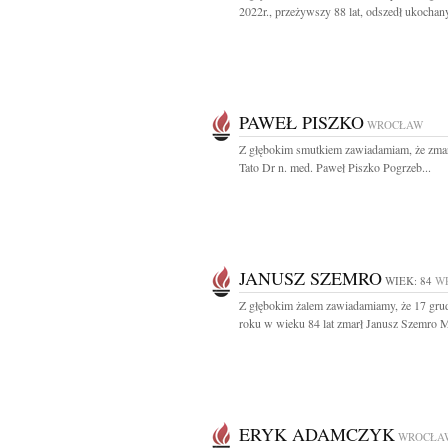
2022r., przeżywszy 88 lat, odszedł ukochan
PAWEŁ PISZKO
WROCŁAW
Z głębokim smutkiem zawiadamiam, że zma
Tato Dr n. med. Paweł Piszko Pogrzeb...
JANUSZ SZEMRO
WIEK: 84
W
Z głębokim żalem zawiadamiamy, że 17 gru
roku w wieku 84 lat zmarł Janusz Szemro M
ERYK ADAMCZYK
WROCŁA