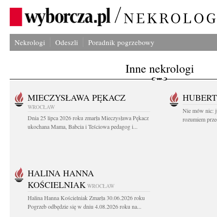
Nekrologi
Odeszli
Poradnik pogrzebowy
Inne nekrologi
MIECZYSŁAWA PĘKACZ
HUBERT
WROCŁAW
Nie mów nic: ju
Dnia 25 lipca 2026 roku zmarła Mieczysława Pękacz
rozumiem przed
ukochana Mama, Babcia i Teściowa pedagog i...
HALINA HANNA
KOŚCIELNIAK
WROCŁAW
Halina Hanna Kościelniak Zmarła 30.06.2026 roku
Pogrzeb odbędzie się w dniu 4.08.2026 roku na...