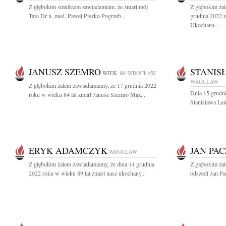
Z głębokim smutkiem zawiadamiam, że zmarł mój
Z głębokim ża
Tato Dr n. med. Paweł Piszko Pogrzeb...
grudnia 2022 
Ukochana...
JANUSZ SZEMRO
STANIS
WIEK: 84
WROCŁAW
WROCŁAW
Z głębokim żalem zawiadamiamy, że 17 grudnia 2022
Dnia 15 grudni
roku w wieku 84 lat zmarł Janusz Szemro Mąż,...
Stanisława Lai
ERYK ADAMCZYK
JAN PA
WROCŁAW
Z głębokim żalem zawiadamiamy, że dnia 14 grudnia
Z głębokim żal
2022 roku w wieku 89 lat zmarł nasz ukochany...
odszedł Jan Pa