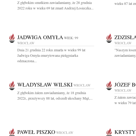
Z głębokim smutkiem zawiadamiamy, że 28 grudnia
wieku 87 lat z
2022 roku w wieku 69 lat zmarł Andrzej Łosieczka...
JADWIGA OMYŁA
ZDZISŁ
WIEK: 99
WROCŁAW
WROCŁAW
Dnia 21 grudnia 22 roku zmarła w wieku 99 lat
"Naszym losem 
Jadwiga Omyła emerytowana pielęgniarka
zawiadamiamy, 
odznaczona...
WŁADYSŁAW WILSKI
JÓZEF 
WROCŁAW
WROCŁAW
Z głębokim żalem zawiadamiamy, że 18 grudnia
Z żalem zawiad
2022r., przeżywszy 88 lat, odszedł ukochany Mąż,...
w wieku 79 lat
PAWEŁ PISZKO
KRYSTY
WROCŁAW