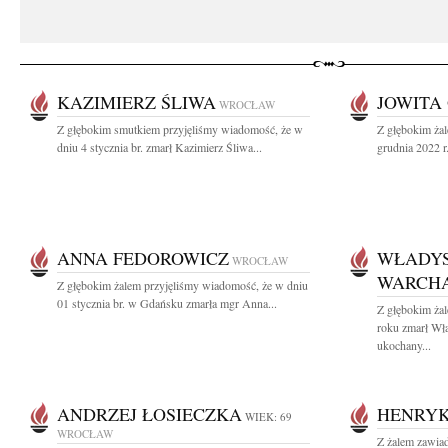
KAZIMIERZ ŚLIWA
JOWITA
WROCŁAW
Z głębokim smutkiem przyjęliśmy wiadomość, że w
Z głębokim ża
dniu 4 stycznia br. zmarł Kazimierz Śliwa...
grudnia 2022 r
ANNA FEDOROWICZ
WŁADY
WROCŁAW
WARCH
Z głębokim żalem przyjęliśmy wiadomość, że w dniu
01 stycznia br. w Gdańsku zmarła mgr Anna...
Z głębokim żal
roku zmarł Wł
ukochany...
ANDRZEJ ŁOSIECZKA
HENRY
WIEK: 69
WROCŁAW
Z żalem zawia