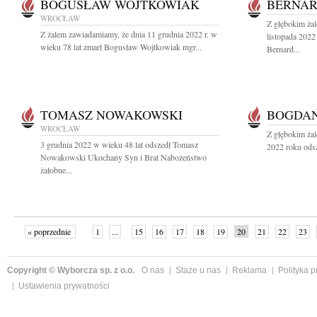
BOGUSŁAW WOJTKOWIAK
BERNAR
WROCŁAW
Z głębokim ża
Z żalem zawiadamiamy, że dnia 11 grudnia 2022 r. w
listopada 2022
wieku 78 lat zmarł Bogusław Wojtkowiak mgr...
Bernard...
TOMASZ NOWAKOWSKI
BOGDA
WROCŁAW
Z głębokim żal
3 grudnia 2022 w wieku 48 lat odszedł Tomasz
2022 roku odsz
Nowakowski Ukochany Syn i Brat Nabożeństwo
żałobne...
« poprzednie
1
...
15
16
17
18
19
20
21
22
23
»
Copyright © Wyborcza sp. z o.o.
O nas
Staże u nas
Reklama
Polityka 
Ustawienia prywatności