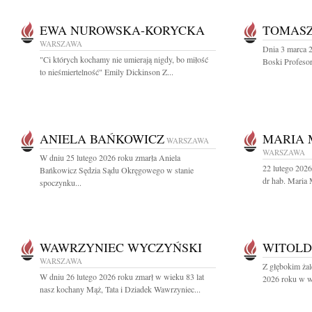
EWA NUROWSKA-KORYCKA
TOMASZ
WARSZAWA
Dnia 3 marca 2
"Ci których kochamy nie umierają nigdy, bo miłość
Boski Profesor
to nieśmiertelność" Emily Dickinson Z...
ANIELA BAŃKOWICZ
MARIA 
WARSZAWA
WARSZAWA
W dniu 25 lutego 2026 roku zmarła Aniela
22 lutego 2026
Bańkowicz Sędzia Sądu Okręgowego w stanie
dr hab. Maria 
spoczynku...
WAWRZYNIEC WYCZYŃSKI
WITOLD
WARSZAWA
Z głębokim ża
W dniu 26 lutego 2026 roku zmarł w wieku 83 lat
2026 roku w wi
nasz kochany Mąż, Tata i Dziadek Wawrzyniec...