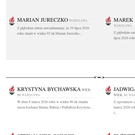
MARIAN JURECZKO
MAREK 
WARSZAWA
WARSZAWA
Z głębokim żalem zawiadamiamy, że 29 lipca 2026
Z głębokim sm
roku zmarł w wieku 92 lat Marian Jureczko...
lipca 2026 rok
KRYSTYNA BYCHAWSKA
JADWIG
WIEK:
90
WARSZAWA
WIEK: 81
WA
W dniu 8 marca 2026 roku w wieku 90 lat zmarła
Z ogromnym sm
nasza kochana Mama, Babcia i Prababcia Krystyna...
marca 2026 ro
i...