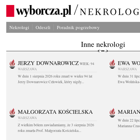
Nekrologi
Odeszli
Poradnik pogrzebowy
Inne nekrologi
JERZY DOWNAROWICZ
EWA WO
WIEK: 94
WARSZAWA
WARSZAWA
W dniu 1 sierpnia 2026 roku zmarł w wieku 94 lat
W dniu 31 lipc
Jerzy Downarowicz Człowiek, który nigdy...
Ewa Wolińska-W
MAŁGORZATA KOŚCIELSKA
MARIAN
WARSZAWA
W dniu 22 lipc
Z wielkim bólem zawiadamiamy, że 3 sierpnia 2026
Marianna Czas
roku zmarła Prof. Małgorzata Kościelska...