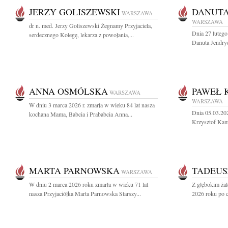
JERZY GOLISZEWSKI
DANUTA
WARSZAWA
WARSZAWA
dr n. med. Jerzy Goliszewski Żegnamy Przyjaciela,
Dnia 27 lutego
serdecznego Kolegę, lekarza z powołania,...
Danuta Jendryc
ANNA OSMÓLSKA
PAWEŁ 
WARSZAWA
WARSZAWA
W dniu 3 marca 2026 r. zmarła w wieku 84 lat nasza
Dnia 05.03.20
kochana Mama, Babcia i Prababcia Anna...
Krzysztof Kame
MARTA PARNOWSKA
TADEUS
WARSZAWA
W dniu 2 marca 2026 roku zmarła w wieku 71 lat
Z głębokim ża
nasza Przyjaciółka Marta Parnowska Starszy...
2026 roku po ci