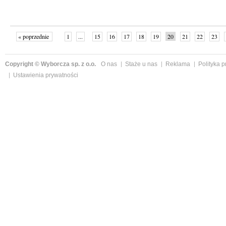
« poprzednie
1
...
15
16
17
18
19
20
21
22
23
»
Copyright © Wyborcza sp. z o.o.
O nas
Staże u nas
Reklama
Polityka 
Ustawienia prywatności