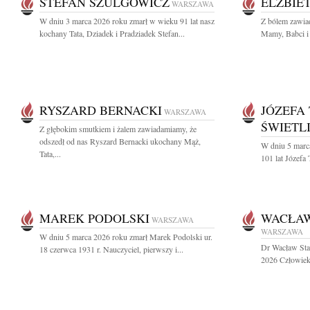
STEFAN SZULGOWICZ
ELŻBIE
WARSZAWA
W dniu 3 marca 2026 roku zmarł w wieku 91 lat nasz
Z bólem zawia
kochany Tata, Dziadek i Pradziadek Stefan...
Mamy, Babci i 
RYSZARD BERNACKI
JÓZEFA
WARSZAWA
ŚWIETL
Z głębokim smutkiem i żalem zawiadamiamy, że
odszedł od nas Ryszard Bernacki ukochany Mąż,
W dniu 5 marc
Tata,...
101 lat Józefa 
MAREK PODOLSKI
WACŁAW
WARSZAWA
WARSZAWA
W dniu 5 marca 2026 roku zmarł Marek Podolski ur.
Dr Wacław Sta
18 czerwca 1931 r. Nauczyciel, pierwszy i...
2026 Człowiek 