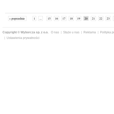
« poprzednie
1
...
15
16
17
18
19
20
21
22
23
»
Copyright © Wyborcza sp. z o.o.
O nas
Staże u nas
Reklama
Polityka 
Ustawienia prywatności