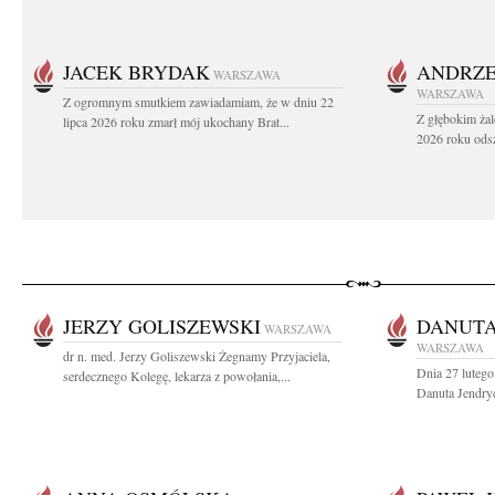
JACEK BRYDAK
ANDRZE
WARSZAWA
WARSZAWA
Z ogromnym smutkiem zawiadamiam, że w dniu 22
Z głębokim żal
lipca 2026 roku zmarł mój ukochany Brat...
2026 roku odsz
JERZY GOLISZEWSKI
DANUTA
WARSZAWA
WARSZAWA
dr n. med. Jerzy Goliszewski Żegnamy Przyjaciela,
Dnia 27 lutego
serdecznego Kolegę, lekarza z powołania,...
Danuta Jendryc