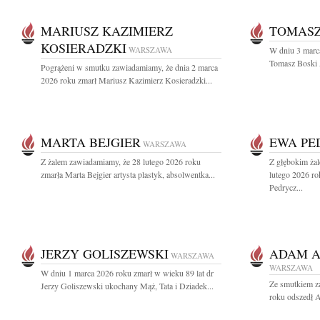
MARIUSZ KAZIMIERZ
TOMASZ
KOSIERADZKI
WARSZAWA
W dniu 3 marca
Tomasz Boski 
Pogrążeni w smutku zawiadamiamy, że dnia 2 marca
2026 roku zmarł Mariusz Kazimierz Kosieradzki...
MARTA BEJGIER
EWA PE
WARSZAWA
Z żalem zawiadamiamy, że 28 lutego 2026 roku
Z głębokim ża
zmarła Marta Bejgier artysta plastyk, absolwentka...
lutego 2026 ro
Pedrycz...
JERZY GOLISZEWSKI
ADAM A
WARSZAWA
WARSZAWA
W dniu 1 marca 2026 roku zmarł w wieku 89 lat dr
Ze smutkiem z
Jerzy Goliszewski ukochany Mąż, Tata i Dziadek...
roku odszedł 