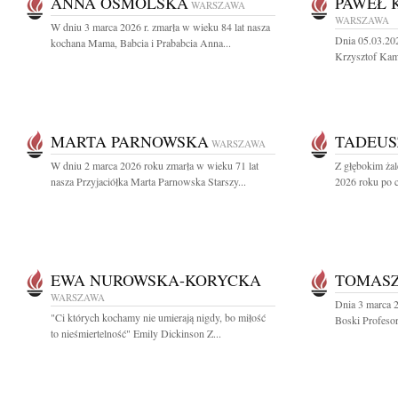
ANNA OSMÓLSKA
PAWEŁ 
WARSZAWA
WARSZAWA
W dniu 3 marca 2026 r. zmarła w wieku 84 lat nasza
Dnia 05.03.20
kochana Mama, Babcia i Prababcia Anna...
Krzysztof Kame
MARTA PARNOWSKA
TADEUS
WARSZAWA
W dniu 2 marca 2026 roku zmarła w wieku 71 lat
Z głębokim ża
nasza Przyjaciółka Marta Parnowska Starszy...
2026 roku po ci
EWA NUROWSKA-KORYCKA
TOMASZ
WARSZAWA
Dnia 3 marca 2
"Ci których kochamy nie umierają nigdy, bo miłość
Boski Profesor
to nieśmiertelność" Emily Dickinson Z...