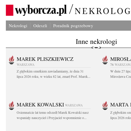
Nekrologi
Odeszli
Poradnik pogrzebowy
Inne nekrologi
MAREK PLISZKIEWICZ
MIROSŁ
WARSZAWA
76
WARSZAW
Z głębokim smutkiem zawiadamiamy, że dnia 31
W dniu 27 lipc
lipca 2026 roku, w wieku 82 lat, zmarł Prof. Marek...
Mirosława Czar
MAREK KOWALSKI
MARTA 
WARSZAWA
Osiemnaście lat temu odszedł Marek Kowalski nasz
Z głębokim sm
wspaniały nauczyciel i Przyjaciel wspomnienie o...
lipca 2026 roku