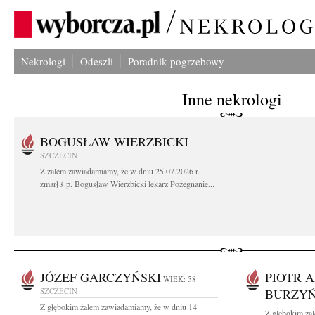
Nekrologi
Odeszli
Poradnik pogrzebowy
Inne nekrologi
BOGUSŁAW WIERZBICKI
SZCZECIN
Z żalem zawiadamiamy, że w dniu 25.07.2026 r.
zmarł ś.p. Bogusław Wierzbicki lekarz Pożegnanie...
JÓZEF GARCZYŃSKI
PIOTR 
WIEK: 58
SZCZECIN
BURZYŃ
Z głębokim żalem zawiadamiamy, że w dniu 14
Z głębokim ża