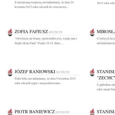
Z nieopisaną rozpaczą zawiadamiamy, że dnia 24
2015 roku odes
kwietnia 2015 roku odszedł do wieczności...
ZOFIA FAFIUSZ
MIROSŁ
SZCZECIN
"Otwórzcie mi bramy sprawiedliwości, wejdę tam i
Ci których koc
dzięki złożę Panu" Psalm 18.19, tłum....
nieśmiertelnoś
JÓZEF RANIOWSKI
STANIS
SZCZECIN
"ZECHC
Pełni bólu zawiadamiamy, że dnia 9 kwietnia 2015
roku odszedł nagle i niespodziewanie...
Z głębokim ża
roku zmarł St
PIOTR BANIEWICZ
STANIS
SZCZECIN