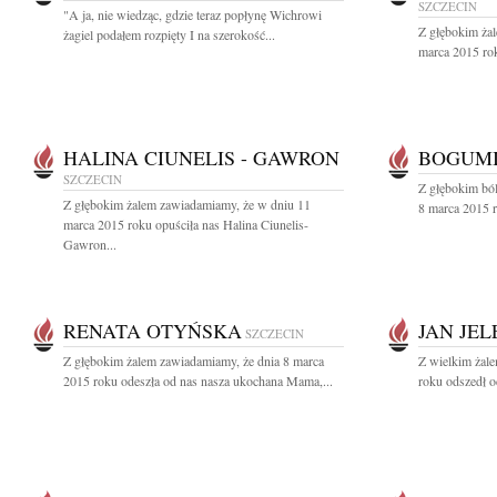
SZCZECIN
"A ja, nie wiedząc, gdzie teraz popłynę Wichrowi
Z głębokim ża
żagiel podałem rozpięty I na szerokość...
marca 2015 rok
HALINA CIUNELIS - GAWRON
BOGUMI
SZCZECIN
Z głębokim bó
Z głębokim żalem zawiadamiamy, że w dniu 11
8 marca 2015 r
marca 2015 roku opuściła nas Halina Ciunelis-
Gawron...
RENATA OTYŃSKA
JAN JEL
SZCZECIN
Z głębokim żalem zawiadamiamy, że dnia 8 marca
Z wielkim żal
2015 roku odeszła od nas nasza ukochana Mama,...
roku odszedł o