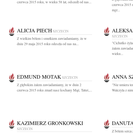
czerwca 2015 roku, w wieku 58 lat, odszedł od nas...
czerwca 2015 r
mgr...
ALICJA PIECH
ALEKSA
SZCZECIN
SZCZECIN
Z wielkim bólem i smutkiem zawiadamiamy, że w
"Cichutko żyła
dniu 29 maja 2015 roku odeszła od nas na...
żalem zawiada
wieku...
EDMUND MOTAK
ANNA S
SZCZECIN
Z głębokim żalem zawiadamiamy, że w dniu 2
"Nie umiera te
czerwca 2015 roku zmarł nasz kochany Mąż, Tatuś,...
Walczyła z nim..
KAZIMIERZ GRONKOWSKI
DANUTA
SZCZECIN
Z bólem serca 