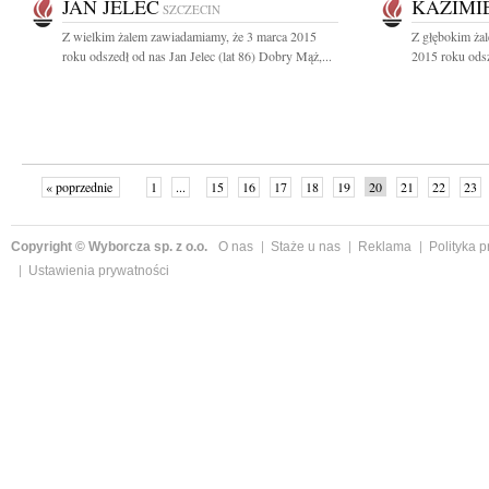
JAN JELEC
KAZIMI
SZCZECIN
Z wielkim żalem zawiadamiamy, że 3 marca 2015
Z głębokim ża
roku odszedł od nas Jan Jelec (lat 86) Dobry Mąż,...
2015 roku odsz
« poprzednie
1
...
15
16
17
18
19
20
21
22
23
»
Copyright © Wyborcza sp. z o.o.
O nas
Staże u nas
Reklama
Polityka 
Ustawienia prywatności