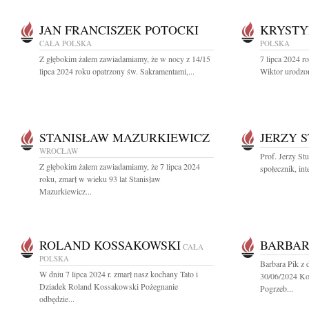
JAN FRANCISZEK POTOCKI
KRYSTY
CAŁA POLSKA
POLSKA
Z głębokim żalem zawiadamiamy, że w nocy z 14/15
7 lipca 2024 
lipca 2024 roku opatrzony św. Sakramentami,...
Wiktor urodzon
STANISŁAW MAZURKIEWICZ
JERZY 
WROCŁAW
Prof. Jerzy Stu
Z głębokim żalem zawiadamiamy, że 7 lipca 2024
społecznik, int
roku, zmarł w wieku 93 lat Stanisław
Mazurkiewicz...
ROLAND KOSSAKOWSKI
BARBAR
CAŁA
POLSKA
Barbara Pik z 
W dniu 7 lipca 2024 r. zmarł nasz kochany Tato i
30/06/2024 Ko
Dziadek Roland Kossakowski Pożegnanie
Pogrzeb...
odbędzie...