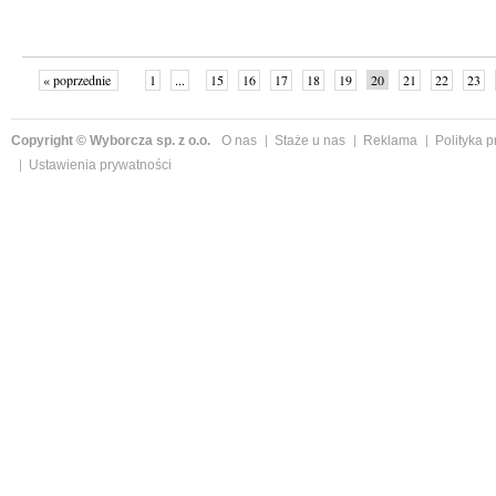
« poprzednie
1
...
15
16
17
18
19
20
21
22
23
»
Copyright © Wyborcza sp. z o.o.
O nas
Staże u nas
Reklama
Polityka 
Ustawienia prywatności