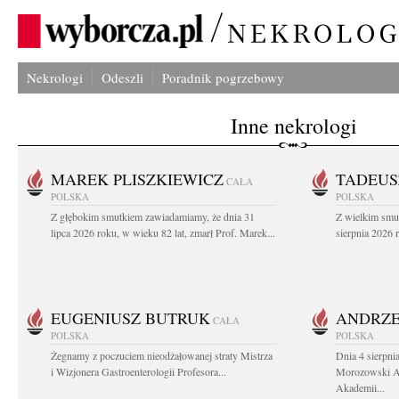
Nekrologi
Odeszli
Poradnik pogrzebowy
Inne nekrologi
MAREK PLISZKIEWICZ
TADEUS
CAŁA
POLSKA
POLSKA
Z głębokim smutkiem zawiadamiamy, że dnia 31
Z wielkim smu
lipca 2026 roku, w wieku 82 lat, zmarł Prof. Marek...
sierpnia 2026 r
EUGENIUSZ BUTRUK
ANDRZE
CAŁA
POLSKA
POLSKA
Żegnamy z poczuciem nieodżałowanej straty Mistrza
Dnia 4 sierpni
i Wizjonera Gastroenterologii Profesora...
Morozowski Ab
Akademii...