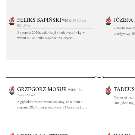
FELIKS SAPIŃSKI
JÓZEFA
WIEK: 69
CAŁA
POLSKA
Z żalem zawiad
3 sierpnia 2026r. zakończył swoją wędrówkę w
przeżywszy 104
wieku 69 lat Feliks Sapiński nauczyciel...
GRZEGORZ MOSUR
TADEUS
WIEK: 74
WARSZAWA
Nie jesteś już 
Z głębokim żalem zawiadamiamy, że w dniu 8
tam, gdzie my
sierpnia 2024 roku przeżywszy 74 lata zmarł dr...