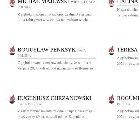
MICHAŁ MAJEWSKI
HALINA
WIEK: 94
CAŁA
POLSKA
Nasza ukochan
Z głębokim żalem informujemy, że dnia 3 sierpnia
Tymke z domu 
2024 roku zmarł w wieku 94 lat Profesor Michał...
BOGUSŁAW PENKSYK
TERESA
CAŁA
POLSKA
Z głębokim żal
Z głębokim smutkiem zawiadamiamy, że w dniu 4
2024 roku zmar
sierpnia 2024r. odszedł od nas na zawsze Bogusław...
EUGENIUSZ CHRZANOWSKI
BOGUM
CAŁA POLSKA
POLSKA
Z żalem zawiadamiamy, że dnia 25 lipca 2024 roku
Z głębokim sm
przeżywszy 89 lat, odszedł od nas Eugeniusz...
2024 roku zma