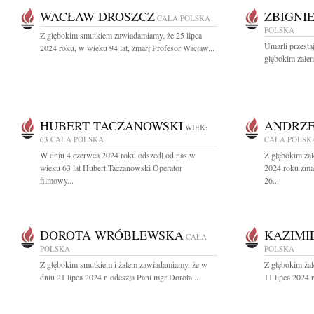
WACŁAW DROSZCZ
ZBIGNI
CAŁA POLSKA
POLSKA
Z głębokim smutkiem zawiadamiamy, że 25 lipca
Umarli przestaj
2024 roku, w wieku 94 lat, zmarł Profesor Wacław...
głębokim żale
HUBERT TACZANOWSKI
ANDRZE
WIEK:
63
CAŁA POLSKA
CAŁA POLSK
W dniu 4 czerwca 2024 roku odszedł od nas w
Z głębokim żal
wieku 63 lat Hubert Taczanowski Operator
2024 roku zma
filmowy...
26...
DOROTA WRÓBLEWSKA
KAZIMI
CAŁA
POLSKA
POLSKA
Z głębokim smutkiem i żalem zawiadamiamy, że w
Z głębokim żal
dniu 21 lipca 2024 r. odeszła Pani mgr Dorota...
11 lipca 2024 