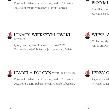
PRZYMU
Z głębokim żalem zawiadamiamy, że dnia 30 marca
2022 roku zmarła Mirosława Filipiak Pogrzeb...
Z wielkim smu
Kochaną Siostr
IGNACY WIERSZYŁŁOWSKI
WIESŁA
POZNAŃ
"Śpieszmy się 
Ignacy Wierszyłłowski zmarł 18 marca 2022 r.
Jan Twardowski
Naukowiec, miłośnik tenisa, jazzu, ciekawy świata....
IZABELA POLCYN
JERZY 
WIEK: 88
POZNAŃ
Z głębokim żalem zawiadamiamy, że dnia 21 marca
Z głębokim ża
2022 roku zmarła Izabela Polcyn Pogrzeb odbędzie...
w wieku 87 lat