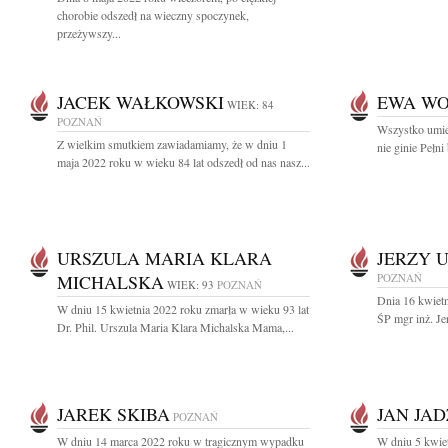
chorobie odszedł na wieczny spoczynek,
przeżywszy...
JACEK WAŁKOWSKI
EWA WO
WIEK: 84
POZNAŃ
Wszystko umie
Z wielkim smutkiem zawiadamiamy, że w dniu 1
nie ginie Pełni 
maja 2022 roku w wieku 84 lat odszedł od nas nasz...
URSZULA MARIA KLARA
JERZY 
MICHALSKA
POZNAŃ
WIEK: 93
POZNAŃ
Dnia 16 kwietn
W dniu 15 kwietnia 2022 roku zmarła w wieku 93 lat
ŚP mgr inż. Je
Dr. Phil. Urszula Maria Klara Michalska Mama,...
JAREK SKIBA
JAN JA
POZNAŃ
W dniu 14 marca 2022 roku w tragicznym wypadku
W dniu 5 kwiet