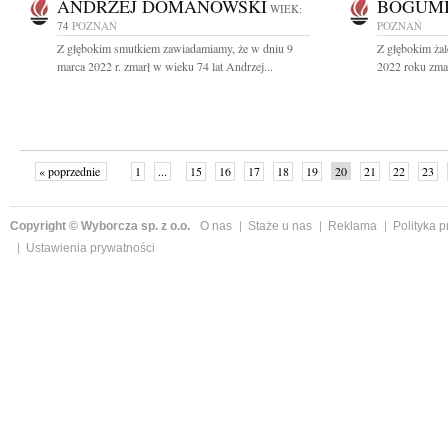
ANDRZEJ DOMANOWSKI
BOGUMI
WIEK:
74
POZNAŃ
POZNAŃ
Z głębokim smutkiem zawiadamiamy, że w dniu 9
Z głębokim ża
marca 2022 r. zmarł w wieku 74 lat Andrzej...
2022 roku zmar
« poprzednie
1
...
15
16
17
18
19
20
21
22
23
»
Copyright © Wyborcza sp. z o.o.
O nas
Staże u nas
Reklama
Polityka 
Ustawienia prywatności