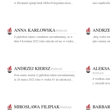
w Hiszpanii zginął Jarek Skiba Pożegnalna msza...
nasz najukocha
ANNA KARŁOWSKA
ANDRZE
POZNAŃ
Z głębokim żalem i smutkiem zawiadamiamy, że w
„Bóg widzi śmi
dniu 8 kwietnia 2022 roku odeszła od nas w wieku...
jako ciemny mu
ANDRZEJ KIERSZ
ALEKSA
POZNAŃ
POZNAŃ
Non omnis moriar Z głębokim żalem zawiadamiamy,
Z wielkim smu
że 26 marca 2022 roku w wieku 81 lat zakończył...
r, odszedł od 
MIROSŁAWA FILIPIAK
BARBAR
POZNAŃ