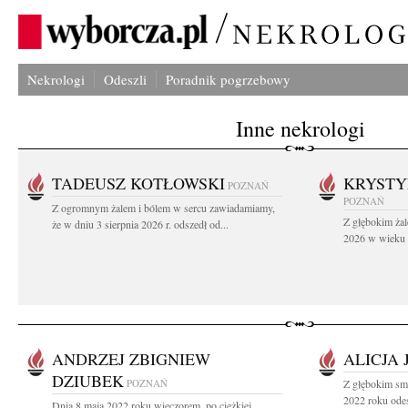
Nekrologi
Odeszli
Poradnik pogrzebowy
Inne nekrologi
TADEUSZ KOTŁOWSKI
KRYST
POZNAŃ
POZNAŃ
Z ogromnym żalem i bólem w sercu zawiadamiamy,
Z głębokim żal
że w dniu 3 sierpnia 2026 r. odszedł od...
2026 w wieku 9
ANDRZEJ ZBIGNIEW
ALICJA
DZIUBEK
POZNAŃ
Z głębokim sm
2022 roku odes
Dnia 8 maja 2022 roku wieczorem, po ciężkiej