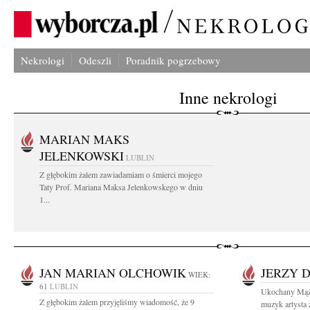
Nekrologi
Odeszli
Poradnik pogrzebowy
Inne nekrologi
MARIAN MAKS
JELENKOWSKI
LUBLIN
Z głębokim żalem zawiadamiam o śmierci mojego
Taty Prof. Mariana Maksa Jelenkowskego w dniu
1...
JAN MARIAN OLCHOWIK
JERZY 
WIEK:
61
LUBLIN
Ukochany Mąż,
Z głębokim żalem przyjęliśmy wiadomość, że 9
muzyk artysta z