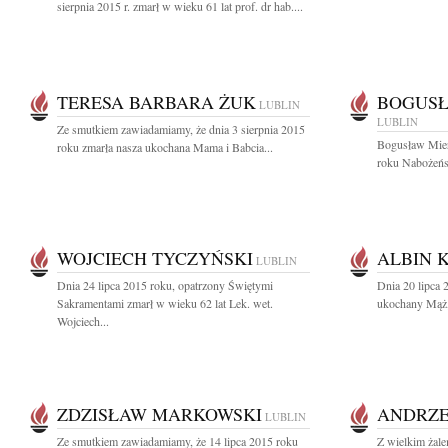
sierpnia 2015 r. zmarł w wieku 61 lat prof. dr hab....
TERESA BARBARA ŻUK
BOGUSŁ
LUBLIN
LUBLIN
Ze smutkiem zawiadamiamy, że dnia 3 sierpnia 2015
Bogusław Mierz
roku zmarła nasza ukochana Mama i Babcia...
roku Nabożeńst
WOJCIECH TYCZYŃSKI
ALBIN 
LUBLIN
Dnia 24 lipca 2015 roku, opatrzony Świętymi
Dnia 20 lipca 
Sakramentami zmarł w wieku 62 lat Lek. wet.
ukochany Mąż, T
Wojciech...
ZDZISŁAW MARKOWSKI
ANDRZE
LUBLIN
Ze smutkiem zawiadamiamy, że 14 lipca 2015 roku
Z wielkim żale