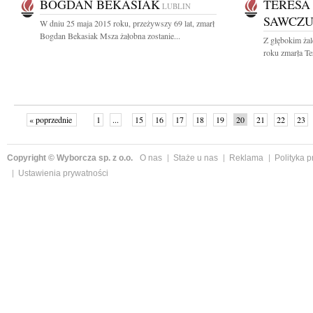
BOGDAN BEKASIAK
TERESA
LUBLIN
SAWCZ
W dniu 25 maja 2015 roku, przeżywszy 69 lat, zmarł
Bogdan Bekasiak Msza żałobna zostanie...
Z głębokim ża
roku zmarła T
« poprzednie
1
...
15
16
17
18
19
20
21
22
23
»
Copyright © Wyborcza sp. z o.o.
O nas
Staże u nas
Reklama
Polityka 
Ustawienia prywatności