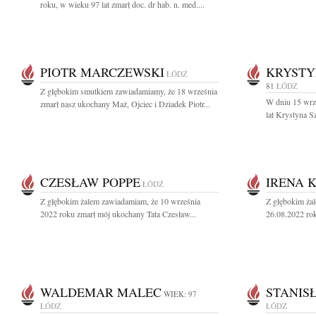
roku, w wieku 97 lat zmarł doc. dr hab. n. med....
PIOTR MARCZEWSKI
KRYST
ŁÓDŹ
81
ŁÓDŹ
Z głębokim smutkiem zawiadamiamy, że 18 września
W dniu 15 wrz
zmarł nasz ukochany Maż, Ojciec i Dziadek Piotr...
lat Krystyna 
CZESŁAW POPPE
IRENA 
ŁÓDŹ
Z głębokim żalem zawiadamiam, że 10 września
Z głębokim ża
2022 roku zmarł mój ukochany Tata Czesław...
26.08.2022 rok
WALDEMAR MALEC
STANIS
WIEK: 97
ŁÓDŹ
ŁÓDŹ