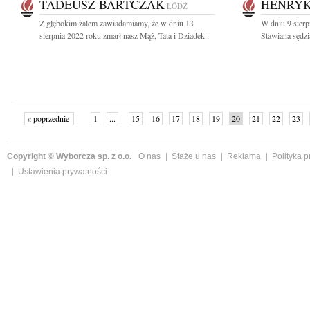
TADEUSZ BARTCZAK
HENRYK
ŁÓDŹ
Z głębokim żalem zawiadamiamy, że w dniu 13
W dniu 9 sierp
sierpnia 2022 roku zmarł nasz Mąż, Tata i Dziadek...
Stawiana sędz
« poprzednie
1
...
15
16
17
18
19
20
21
22
23
»
Copyright © Wyborcza sp. z o.o.
O nas
Staże u nas
Reklama
Polityka 
Ustawienia prywatności