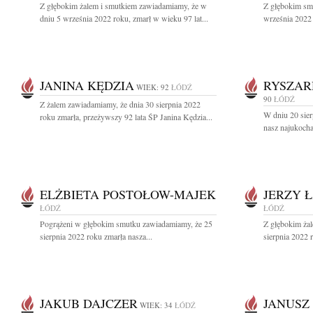
Z głębokim żalem i smutkiem zawiadamiamy, że w
Z głębokim sm
dniu 5 września 2022 roku, zmarł w wieku 97 lat...
września 2022 
JANINA KĘDZIA
RYSZAR
WIEK: 92
ŁÓDŹ
90
ŁÓDŹ
Z żalem zawiadamiamy, że dnia 30 sierpnia 2022
W dniu 20 sier
roku zmarła, przeżywszy 92 lata ŚP Janina Kędzia...
nasz najukocha
ELŻBIETA POSTOŁOW-MAJEK
JERZY 
ŁÓDŹ
ŁÓDŹ
Pogrążeni w głębokim smutku zawiadamiamy, że 25
Z głębokim ża
sierpnia 2022 roku zmarła nasza...
sierpnia 2022 
JAKUB DAJCZER
JANUSZ
WIEK: 34
ŁÓDŹ