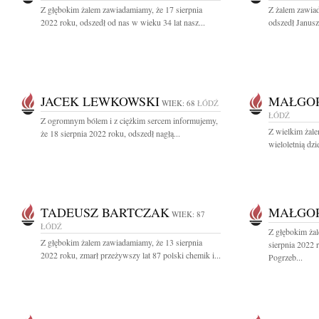
Z głębokim żalem zawiadamiamy, że 17 sierpnia
Z żalem zawiad
2022 roku, odszedł od nas w wieku 34 lat nasz...
odszedł Janusz
JACEK LEWKOWSKI
MAŁGO
WIEK: 68
ŁÓDŹ
ŁÓDŹ
Z ogromnym bólem i z ciężkim sercem informujemy,
Z wielkim żal
że 18 sierpnia 2022 roku, odszedł nagłą...
wieloletnią dz
TADEUSZ BARTCZAK
MAŁGO
WIEK: 87
ŁÓDŹ
Z głębokim ża
Z głębokim żalem zawiadamiamy, że 13 sierpnia
sierpnia 2022 
2022 roku, zmarł przeżywszy lat 87 polski chemik i...
Pogrzeb...