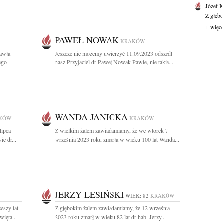
Józef 
Z głęb
+ więc
PAWEŁ NOWAK
KRAKÓW
Pawła
Jeszcze nie możemy uwierzyć 11.09.2023 odszedł
ego
nasz Przyjaciel dr Paweł Nowak Pawle, nie takie...
WANDA JANICKA
KÓW
KRAKÓW
lipca
Z wielkim żalem zawiadamiamy, że we wtorek 7
e dr...
września 2023 roku zmarła w wieku 100 lat Wanda...
JERZY LESIŃSKI
WIEK: 82
KRAKÓW
wszy lat
Z głębokim żalem zawiadamiamy, że 12 września
więta...
2023 roku zmarł w wieku 82 lat dr hab. Jerzy...