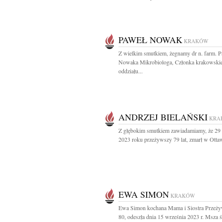
PAWEŁ NOWAK
KRAKÓW
Z wielkim smutkiem, żegnamy dr n. farm. 
Nowaka Mikrobiologa, Członka krakowski
oddziału...
ANDRZEJ BIELAŃSKI
KRA
Z głębokim smutkiem zawiadamiamy, że 29 
2023 roku przeżywszy 79 lat, zmarł w Ottawi
EWA SIMON
KRAKÓW
Ewa Simon kochana Mama i Siostra Przeży
80, odeszła dnia 15 września 2023 r. Msza ś