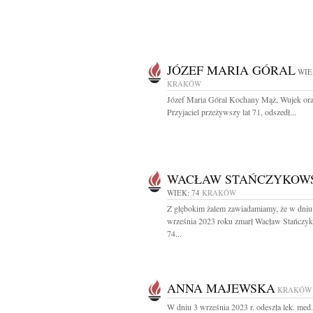
JÓZEF MARIA GÓRAL
WIE
KRAKÓW
Józef Maria Góral Kochany Mąż, Wujek or
Przyjaciel przeżywszy lat 71, odszedł...
WACŁAW STAŃCZYKOW
WIEK: 74
KRAKÓW
Z głębokim żalem zawiadamiamy, że w dniu
września 2023 roku zmarł Wacław Stańczyk
74...
ANNA MAJEWSKA
KRAKÓW
W dniu 3 września 2023 r. odeszła lek. med