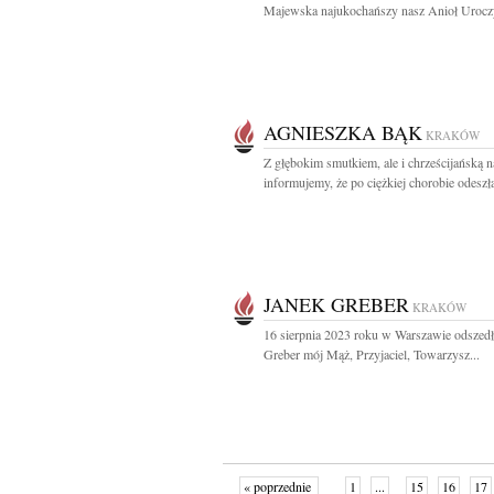
Majewska najukochańszy nasz Anioł Uroczy
AGNIESZKA BĄK
KRAKÓW
Z głębokim smutkiem, ale i chrześcijańską n
informujemy, że po ciężkiej chorobie odeszła
JANEK GREBER
KRAKÓW
16 sierpnia 2023 roku w Warszawie odszedł
Greber mój Mąż, Przyjaciel, Towarzysz...
« poprzednie
1
...
15
16
17