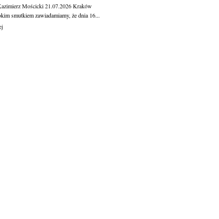
Kazimierz Mościcki
21.07.2026
Kraków
okim smutkiem zawiadamiamy, że dnia 16...
ej