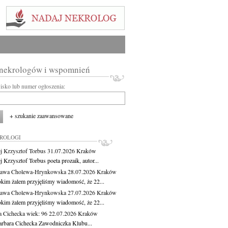
 nekrologów i wspomnień
wisko lub numer ogłoszenia:
+ szukanie zaawansowane
KROLOGI
j Krzysztof Torbus
31.07.2026
Kraków
 Krzysztof Torbus poeta prozaik, autor...
ława Cholewa-Hrynkowska
28.07.2026
Kraków
okim żalem przyjęliśmy wiadomość, że 22...
ława Cholewa-Hrynkowska
27.07.2026
Kraków
okim żalem przyjęliśmy wiadomość, że 22...
a Cichecka
wiek: 96
22.07.2026
Kraków
rbara Cichecka Zawodniczka Klubu...