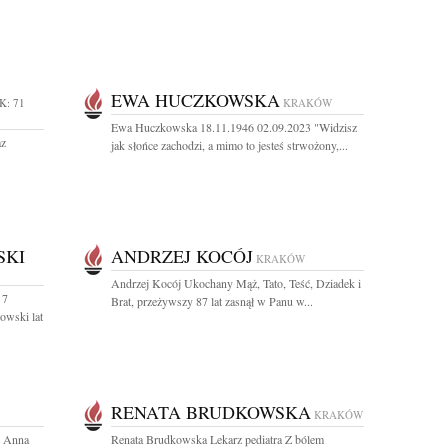
EWA HUCZKOWSKA
K: 71
KRAKÓW
Ewa Huczkowska 18.11.1946 02.09.2023 "Widzisz
az
jak słońce zachodzi, a mimo to jesteś strwożony,...
SKI
ANDRZEJ KOCÓJ
KRAKÓW
Andrzej Kocój Ukochany Mąż, Tato, Teść, Dziadek i
 7
Brat, przeżywszy 87 lat zasnął w Panu w...
owski lat
RENATA BRUDKOWSKA
KRAKÓW
. Anna
Renata Brudkowska Lekarz pediatra Z bólem