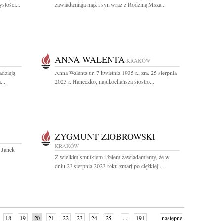
stości...
zawiadamiają mąż i syn wraz z Rodziną Msza...
ANNA WALENTA
KRAKÓW
adzieją
Anna Walenta ur. 7 kwietnia 1935 r., zm. 25 sierpnia
...
2023 r. Haneczko, najukochańsza siostro...
ZYGMUNT ZIOBROWSKI
KRAKÓW
 Janek
Z wielkim smutkiem i żalem zawiadamiamy, że w
dniu 23 sierpnia 2023 roku zmarł po ciężkiej...
18
19
20
21
22
23
24
25
...
191
następne