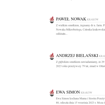
PAWEŁ NOWAK
KRAKÓW
Z wielkim smutkiem, żegnamy dr n. farm. 
Nowaka Mikrobiologa, Członka krakowski
oddziału...
ANDRZEJ BIELAŃSKI
KRA
Z głębokim smutkiem zawiadamiamy, że 29 
2023 roku przeżywszy 79 lat, zmarł w Ottawi
EWA SIMON
KRAKÓW
Ewa Simon kochana Mama i Siostra Przeży
80, odeszła dnia 15 września 2023 r. Msza ś