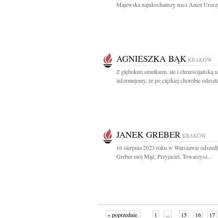
Majewska najukochańszy nasz Anioł Uroczy
AGNIESZKA BĄK
KRAKÓW
Z głębokim smutkiem, ale i chrześcijańską n
informujemy, że po ciężkiej chorobie odeszła
JANEK GREBER
KRAKÓW
16 sierpnia 2023 roku w Warszawie odszedł
Greber mój Mąż, Przyjaciel, Towarzysz...
« poprzednie
1
...
15
16
17