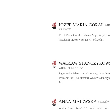
JÓZEF MARIA GÓRAL
WIE
KRAKÓW
Józef Maria Góral Kochany Mąż, Wujek or
Przyjaciel przeżywszy lat 71, odszedł...
WACŁAW STAŃCZYKOW
WIEK: 74
KRAKÓW
Z głębokim żalem zawiadamiamy, że w dniu
września 2023 roku zmarł Wacław Stańczyk
74...
ANNA MAJEWSKA
KRAKÓW
W dniu 3 września 2023 r. odeszła lek. med