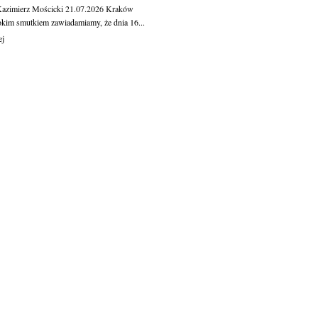
Kazimierz Mościcki
21.07.2026
Kraków
okim smutkiem zawiadamiamy, że dnia 16...
ej