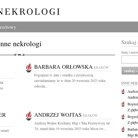
grzebowy
Inne nekrologi
Szukaj
Imię i naz
BARBARA ORŁOWSKA
KRAKÓW
Pogrążeni w żalu i smutku z przykrością
zawiadamiamy że w dniu 20 września 2023 roku
lat
INNE NE
odeszła...
na
Andrze
Andrzej
Bogus
Z głęb
ER
ANDRZEJ WOJTAS
KRAKÓW
Bogus
Z głęb
Andrzej Wojtas Kochany Mąż i Tata Przeżywszy lat
74, zmarł dnia 19 września 2023 roku Msza św....
Barbar
 zmarł
Mgr Ba