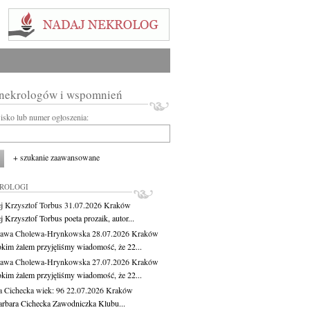
 nekrologów i wspomnień
wisko lub numer ogłoszenia:
+ szukanie zaawansowane
KROLOGI
j Krzysztof Torbus
31.07.2026
Kraków
 Krzysztof Torbus poeta prozaik, autor...
ława Cholewa-Hrynkowska
28.07.2026
Kraków
okim żalem przyjęliśmy wiadomość, że 22...
ława Cholewa-Hrynkowska
27.07.2026
Kraków
okim żalem przyjęliśmy wiadomość, że 22...
a Cichecka
wiek: 96
22.07.2026
Kraków
rbara Cichecka Zawodniczka Klubu...