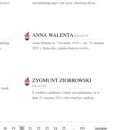
stości...
zawiadamiają mąż i syn wraz z Rodziną Msza...
ANNA WALENTA
KRAKÓW
adzieją
Anna Walenta ur. 7 kwietnia 1935 r., zm. 25 sierpnia
...
2023 r. Haneczko, najukochańsza siostro...
ZYGMUNT ZIOBROWSKI
KRAKÓW
 Janek
Z wielkim smutkiem i żalem zawiadamiamy, że w
dniu 23 sierpnia 2023 roku zmarł po ciężkiej...
18
19
20
21
22
23
24
25
...
191
następne