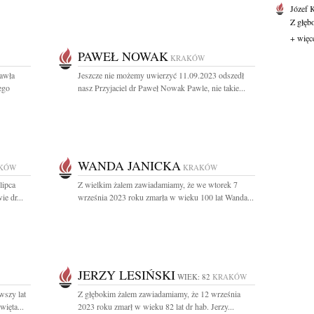
Józef 
Z głęb
+ więc
PAWEŁ NOWAK
KRAKÓW
Pawła
Jeszcze nie możemy uwierzyć 11.09.2023 odszedł
ego
nasz Przyjaciel dr Paweł Nowak Pawle, nie takie...
WANDA JANICKA
KÓW
KRAKÓW
lipca
Z wielkim żalem zawiadamiamy, że we wtorek 7
e dr...
września 2023 roku zmarła w wieku 100 lat Wanda...
JERZY LESIŃSKI
WIEK: 82
KRAKÓW
wszy lat
Z głębokim żalem zawiadamiamy, że 12 września
więta...
2023 roku zmarł w wieku 82 lat dr hab. Jerzy...