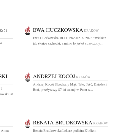
EWA HUCZKOWSKA
K: 71
KRAKÓW
Ewa Huczkowska 18.11.1946 02.09.2023 "Widzisz
az
jak słońce zachodzi, a mimo to jesteś strwożony,...
SKI
ANDRZEJ KOCÓJ
KRAKÓW
Andrzej Kocój Ukochany Mąż, Tato, Teść, Dziadek i
 7
Brat, przeżywszy 87 lat zasnął w Panu w...
owski lat
RENATA BRUDKOWSKA
KRAKÓW
. Anna
Renata Brudkowska Lekarz pediatra Z bólem