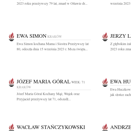
2023 roku przeżywszy 79 lat, zmarł w Ottawie dr...
września 2023 
EWA SIMON
JERZY L
KRAKÓW
Ewa Simon kochana Mama i Siostra Przeżywszy lat
Z głębokim ża
80, odeszła dnia 15 września 2023 r. Msza święta...
2023 roku zmar
JÓZEF MARIA GÓRAL
EWA H
WIEK: 71
KRAKÓW
Ewa Huczkows
Józef Maria Góral Kochany Mąż, Wujek oraz
jak słońce zach
Przyjaciel przeżywszy lat 71, odszedł...
WACŁAW STAŃCZYKOWSKI
ANDRZE