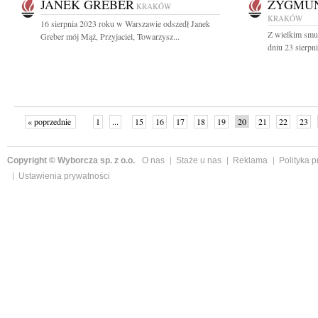
JANEK GREBER
ZYGMUN
KRAKÓW
KRAKÓW
16 sierpnia 2023 roku w Warszawie odszedł Janek
Z wielkim smu
Greber mój Mąż, Przyjaciel, Towarzysz...
dniu 23 sierpni
« poprzednie
1
...
15
16
17
18
19
20
21
22
23
»
Copyright © Wyborcza sp. z o.o.
O nas
Staże u nas
Reklama
Polityka 
Ustawienia prywatności