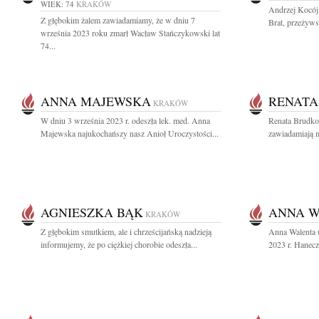
WIEK: 74
KRAKÓW
Andrzej Kocój
Z głębokim żalem zawiadamiamy, że w dniu 7
Brat, przeżyws
września 2023 roku zmarł Wacław Stańczykowski lat
74...
ANNA MAJEWSKA
RENATA
KRAKÓW
W dniu 3 września 2023 r. odeszła lek. med. Anna
Renata Brudko
Majewska najukochańszy nasz Anioł Uroczystości...
zawiadamiają m
AGNIESZKA BĄK
ANNA W
KRAKÓW
Z głębokim smutkiem, ale i chrześcijańską nadzieją
Anna Walenta u
informujemy, że po ciężkiej chorobie odeszła...
2023 r. Hanecz