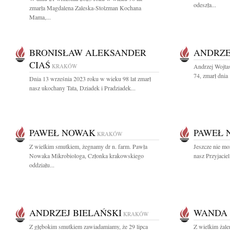
odeszła...
zmarła Magdalena Zaleska-Stolzman Kochana
Mama,...
BRONISŁAW ALEKSANDER
ANDRZE
CIAŚ
KRAKÓW
Andrzej Wojta
74, zmarł dnia
Dnia 13 września 2023 roku w wieku 98 lat zmarł
nasz ukochany Tata, Dziadek i Pradziadek...
PAWEŁ NOWAK
PAWEŁ 
KRAKÓW
Z wielkim smutkiem, żegnamy dr n. farm. Pawła
Jeszcze nie m
Nowaka Mikrobiologa, Członka krakowskiego
nasz Przyjacie
oddziału...
ANDRZEJ BIELAŃSKI
WANDA 
KRAKÓW
Z głębokim smutkiem zawiadamiamy, że 29 lipca
Z wielkim żal