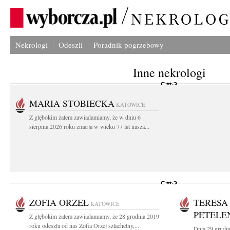
Nekrologi
Odeszli
Poradnik pogrzebowy
Inne nekrologi
MARIA STOBIECKA
KATOWICE
Z głębokim żalem zawiadamiamy, że w dniu 6
sierpnia 2026 roku zmarła w wieku 77 lat nasza...
ZOFIA ORZEŁ
TERESA
KATOWICE
PETELE
Z głębokim żalem zawiadamiamy, że 28 grudnia 2019
roku odeszła od nas Zofia Orzeł szlachetny,...
Dnia 29 grudni