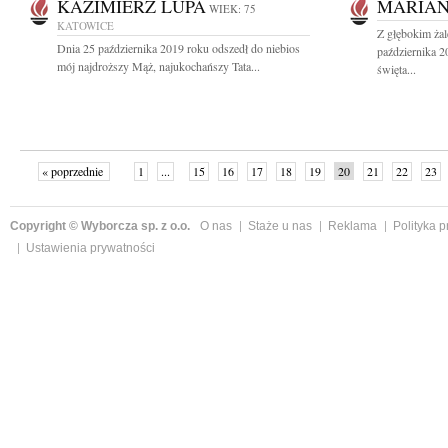
KAZIMIERZ LUPA
MARIAN
WIEK: 75
KATOWICE
Z głębokim ża
Dnia 25 października 2019 roku odszedł do niebios
października 
mój najdroższy Mąż, najukochańszy Tata...
święta...
« poprzednie
1
...
15
16
17
18
19
20
21
22
23
»
Copyright © Wyborcza sp. z o.o.
O nas
Staże u nas
Reklama
Polityka 
Ustawienia prywatności