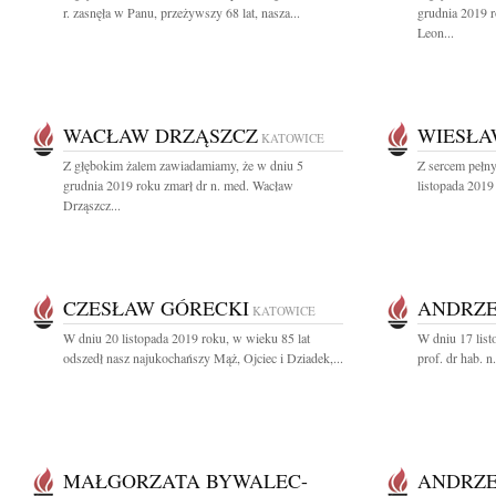
r. zasnęła w Panu, przeżywszy 68 lat, nasza...
grudnia 2019 r
Leon...
WACŁAW DRZĄSZCZ
WIESŁ
KATOWICE
Z głębokim żalem zawiadamiamy, że w dniu 5
Z sercem pełn
grudnia 2019 roku zmarł dr n. med. Wacław
listopada 2019 
Drząszcz...
CZESŁAW GÓRECKI
ANDRZE
KATOWICE
W dniu 20 listopada 2019 roku, w wieku 85 lat
W dniu 17 list
odszedł nasz najukochańszy Mąż, Ojciec i Dziadek,...
prof. dr hab. n
MAŁGORZATA BYWALEC-
ANDRZE