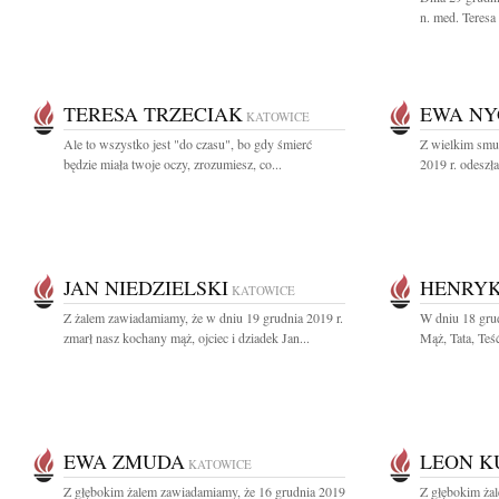
n. med. Teresa
TERESA TRZECIAK
EWA N
KATOWICE
Ale to wszystko jest "do czasu", bo gdy śmierć
Z wielkim smu
będzie miała twoje oczy, zrozumiesz, co...
2019 r. odeszła,
JAN NIEDZIELSKI
HENRYK
KATOWICE
Z żalem zawiadamiamy, że w dniu 19 grudnia 2019 r.
W dniu 18 gru
zmarł nasz kochany mąż, ojciec i dziadek Jan...
Mąż, Tata, Teś
EWA ZMUDA
LEON K
KATOWICE
Z głębokim żalem zawiadamiamy, że 16 grudnia 2019
Z głębokim ża