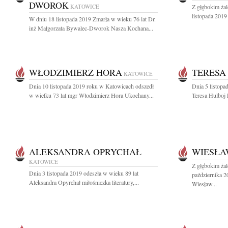
DWOROK
KATOWICE
Z głębokim ża
listopada 2019 
W dniu 18 listopada 2019 Zmarła w wieku 76 lat Dr.
inż Małgorzata Bywalec-Dworok Nasza Kochana...
WŁODZIMIERZ HORA
TERESA
KATOWICE
Dnia 10 listopada 2019 roku w Katowicach odszedł
Dnia 5 listopa
w wielku 73 lat mgr Włodzimierz Hora Ukochany...
Teresa Hulboj
ALEKSANDRA OPRYCHAŁ
WIESŁ
KATOWICE
Z głębokim ża
Dnia 3 listopada 2019 odeszła w wieku 89 lat
października 2
Aleksandra Opyrchał miłośniczka literatury,...
Wiesław...