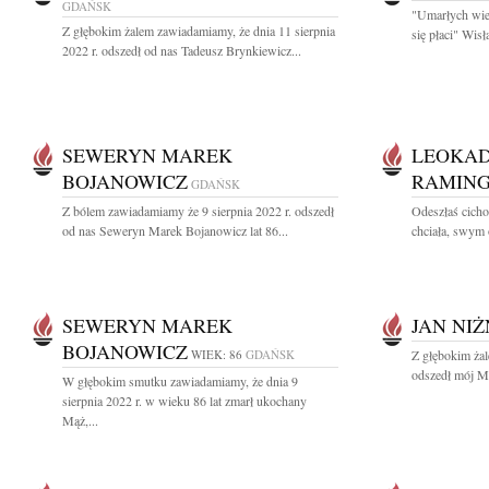
GDAŃSK
"Umarłych wie
Z głębokim żalem zawiadamiamy, że dnia 11 sierpnia
się płaci" Wis
2022 r. odszedł od nas Tadeusz Brynkiewicz...
SEWERYN MAREK
LEOKAD
BOJANOWICZ
RAMIN
GDAŃSK
Z bólem zawiadamiamy że 9 sierpnia 2022 r. odszedł
Odeszłaś cicho
od nas Seweryn Marek Bojanowicz lat 86...
chciała, swym 
SEWERYN MAREK
JAN NIŻ
BOJANOWICZ
WIEK: 86
GDAŃSK
Z głębokim żal
odszedł mój Mą
W głębokim smutku zawiadamiamy, że dnia 9
sierpnia 2022 r. w wieku 86 lat zmarł ukochany
Mąż,...