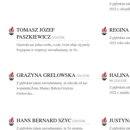
Z głębokim ża
2022 r. odszedł
TOMASZ JÓZEF
REGINA
PASZKIEWICZ
GDAŃSK
Z głębokim sm
2022 roku odes
Opuściła nas jedna osoba, a cały świat zdaje się pusty
Pogrążeni w rozpaczy zawiadamiamy, że 20...
GRAŻYNA GRELOWSKA
HALINA
GDAŃSK
90
GDAŃSK
Z głębokim żalem zawiadamiamy, że odeszła od nas
Z głębokim żal
wspaniała Żona, Mama i Babcia Grażyna
2022 r. zmarła
Grelowska...
HANS BERNARD SZYC
JUSTYN
GDAŃSK
Z głębokim żalem zawiadamiamy, że 24 sierpnia
Z głębokim ża