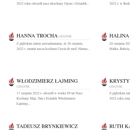
2022 roku odszedł nasz ukochany Ojciec i Dziadek...
2022 r. w Berke
HANNA TROCHA
HALINA
GDAŃSK
Z głębokim żalem zawiadamiamy, że 20 sierpnia
20 sierpnia 20
2022 r. zmarła nasza kochana Ciocia dr med. Hanna...
Matka, Babcia,
WŁODZIMIERZ ŁAJMING
KRYSTY
GDAŃSK
GDAŃSK
17 sierpnia 2022 r. odszedł w wieku 89 lat Nasz
Z głębokim żal
Kochany Mąż, Tata i Dziadek Włodzimierz
2022 roku zmar
Łajming...
TADEUSZ BRYNKIEWICZ
RUTH K