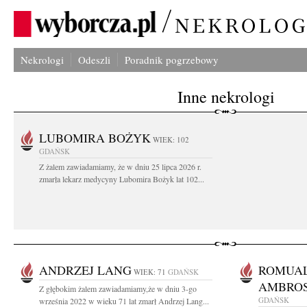
Nekrologi
Odeszli
Poradnik pogrzebowy
Inne nekrologi
LUBOMIRA BOŻYK
WIEK: 102
GDAŃSK
Z żalem zawiadamiamy, że w dniu 25 lipca 2026 r.
zmarła lekarz medycyny Lubomira Bożyk lat 102...
ANDRZEJ LANG
ROMUA
WIEK: 71
GDAŃSK
AMBROS
Z głębokim żalem zawiadamiamy,że w dniu 3-go
GDAŃSK
września 2022 w wieku 71 lat zmarł Andrzej Lang...