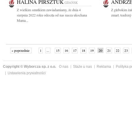
HALINA PIRSZTUK
ANDRZE
GDAŃSK
Z wielkim smutkiem zawiadamiamy, że dnia 4
Z głebokim ża
sierpnia 2022 roku odeszła od nas nasza ukochana
zmarł Andrzej 
Mama...
« poprzednie
1
...
15
16
17
18
19
20
21
22
23
»
Copyright © Wyborcza sp. z o.o.
O nas
Staże u nas
Reklama
Polityka 
Ustawienia prywatności