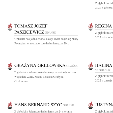
Z głębokim ża
2022 r. odszedł
TOMASZ JÓZEF
REGINA
PASZKIEWICZ
GDAŃSK
Z głębokim sm
2022 roku odes
Opuściła nas jedna osoba, a cały świat zdaje się pusty
Pogrążeni w rozpaczy zawiadamiamy, że 20...
GRAŻYNA GRELOWSKA
HALINA
GDAŃSK
90
GDAŃSK
Z głębokim żalem zawiadamiamy, że odeszła od nas
Z głębokim żal
wspaniała Żona, Mama i Babcia Grażyna
2022 r. zmarła
Grelowska...
HANS BERNARD SZYC
JUSTYN
GDAŃSK
Z głębokim żalem zawiadamiamy, że 24 sierpnia
Z głębokim ża