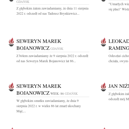
GDAŃSK
"Umarłych wie
Z głębokim żalem zawiadamiamy, że dnia 11 sierpnia
się płaci" Wis
2022 r. odszedł od nas Tadeusz Brynkiewicz...
SEWERYN MAREK
LEOKAD
BOJANOWICZ
RAMIN
GDAŃSK
Z bólem zawiadamiamy że 9 sierpnia 2022 r. odszedł
Odeszłaś cicho
od nas Seweryn Marek Bojanowicz lat 86...
chciała, swym 
SEWERYN MAREK
JAN NIŻ
BOJANOWICZ
WIEK: 86
GDAŃSK
Z głębokim żal
odszedł mój Mą
W głębokim smutku zawiadamiamy, że dnia 9
sierpnia 2022 r. w wieku 86 lat zmarł ukochany
Mąż,...