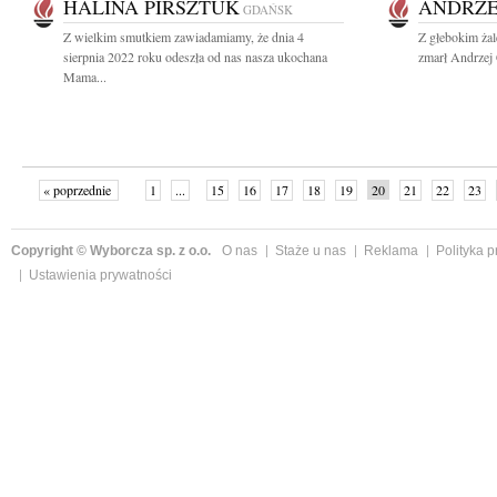
HALINA PIRSZTUK
ANDRZE
GDAŃSK
Z wielkim smutkiem zawiadamiamy, że dnia 4
Z głebokim ża
sierpnia 2022 roku odeszła od nas nasza ukochana
zmarł Andrzej 
Mama...
« poprzednie
1
...
15
16
17
18
19
20
21
22
23
»
Copyright © Wyborcza sp. z o.o.
O nas
Staże u nas
Reklama
Polityka 
Ustawienia prywatności