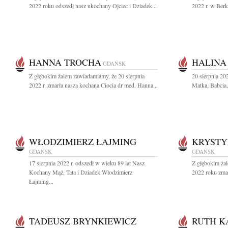
2022 roku odszedł nasz ukochany Ojciec i Dziadek...
2022 r. w Berke
HANNA TROCHA
HALINA
GDAŃSK
Z głębokim żalem zawiadamiamy, że 20 sierpnia
20 sierpnia 20
2022 r. zmarła nasza kochana Ciocia dr med. Hanna...
Matka, Babcia,
WŁODZIMIERZ ŁAJMING
KRYSTY
GDAŃSK
GDAŃSK
17 sierpnia 2022 r. odszedł w wieku 89 lat Nasz
Z głębokim żal
Kochany Mąż, Tata i Dziadek Włodzimierz
2022 roku zmar
Łajming...
TADEUSZ BRYNKIEWICZ
RUTH K