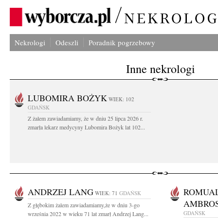
Nekrologi
Odeszli
Poradnik pogrzebowy
Inne nekrologi
LUBOMIRA BOŻYK
WIEK: 102
GDAŃSK
Z żalem zawiadamiamy, że w dniu 25 lipca 2026 r.
zmarła lekarz medycyny Lubomira Bożyk lat 102...
ANDRZEJ LANG
ROMUA
WIEK: 71
GDAŃSK
AMBROS
Z głębokim żalem zawiadamiamy,że w dniu 3-go
GDAŃSK
września 2022 w wieku 71 lat zmarł Andrzej Lang...