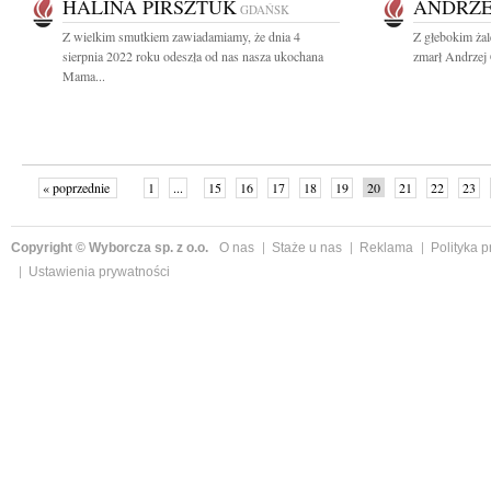
HALINA PIRSZTUK
ANDRZE
GDAŃSK
Z wielkim smutkiem zawiadamiamy, że dnia 4
Z głebokim ża
sierpnia 2022 roku odeszła od nas nasza ukochana
zmarł Andrzej 
Mama...
« poprzednie
1
...
15
16
17
18
19
20
21
22
23
»
Copyright © Wyborcza sp. z o.o.
O nas
Staże u nas
Reklama
Polityka 
Ustawienia prywatności