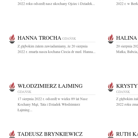
2022 roku odszedł nasz ukochany Ojciec i Dziadek...
2022 r. w Berke
HANNA TROCHA
HALINA
GDAŃSK
Z głębokim żalem zawiadamiamy, że 20 sierpnia
20 sierpnia 20
2022 r. zmarła nasza kochana Ciocia dr med. Hanna...
Matka, Babcia,
WŁODZIMIERZ ŁAJMING
KRYSTY
GDAŃSK
GDAŃSK
17 sierpnia 2022 r. odszedł w wieku 89 lat Nasz
Z głębokim żal
Kochany Mąż, Tata i Dziadek Włodzimierz
2022 roku zmar
Łajming...
TADEUSZ BRYNKIEWICZ
RUTH K