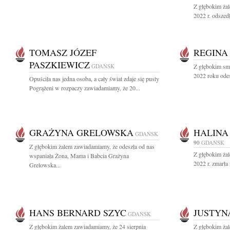
Z głębokim ża
2022 r. odszedł
TOMASZ JÓZEF
REGINA
PASZKIEWICZ
GDAŃSK
Z głębokim sm
2022 roku odes
Opuściła nas jedna osoba, a cały świat zdaje się pusty
Pogrążeni w rozpaczy zawiadamiamy, że 20...
GRAŻYNA GRELOWSKA
HALINA
GDAŃSK
90
GDAŃSK
Z głębokim żalem zawiadamiamy, że odeszła od nas
Z głębokim żal
wspaniała Żona, Mama i Babcia Grażyna
2022 r. zmarła
Grelowska...
HANS BERNARD SZYC
JUSTYN
GDAŃSK
Z głębokim żalem zawiadamiamy, że 24 sierpnia
Z głębokim ża