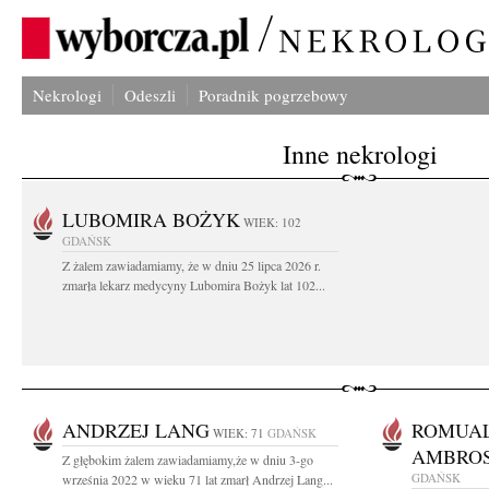
Nekrologi
Odeszli
Poradnik pogrzebowy
Inne nekrologi
LUBOMIRA BOŻYK
WIEK: 102
GDAŃSK
Z żalem zawiadamiamy, że w dniu 25 lipca 2026 r.
zmarła lekarz medycyny Lubomira Bożyk lat 102...
ANDRZEJ LANG
ROMUA
WIEK: 71
GDAŃSK
AMBROS
Z głębokim żalem zawiadamiamy,że w dniu 3-go
GDAŃSK
września 2022 w wieku 71 lat zmarł Andrzej Lang...