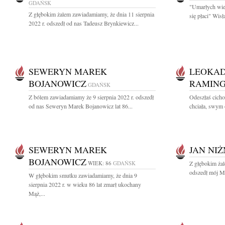
GDAŃSK
"Umarłych wie
Z głębokim żalem zawiadamiamy, że dnia 11 sierpnia
się płaci" Wis
2022 r. odszedł od nas Tadeusz Brynkiewicz...
SEWERYN MAREK
LEOKAD
BOJANOWICZ
RAMIN
GDAŃSK
Z bólem zawiadamiamy że 9 sierpnia 2022 r. odszedł
Odeszłaś cicho
od nas Seweryn Marek Bojanowicz lat 86...
chciała, swym 
SEWERYN MAREK
JAN NIŻ
BOJANOWICZ
WIEK: 86
GDAŃSK
Z głębokim żal
odszedł mój Mą
W głębokim smutku zawiadamiamy, że dnia 9
sierpnia 2022 r. w wieku 86 lat zmarł ukochany
Mąż,...