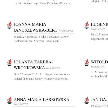
odejścia. Aniu,
rocznica śmierci mego Męża Kazimierza Edwarda...
JOANNA MARIA
EUGENI
JANUSZEWSKA-BERG
WARSZAWA
WARSZAWA
Dnia 25 lutego
W dniu 27 lutego 2013 roku o godzinie 17.00 w
Eugeniusza Lub
Sanktuarium św. Andrzeja Boboli na ul....
JOLANTA ZARĘBA-
WITOLD
WRONKOWSKA
WARSZAWA
WARSZAWA
"... Można odej
Dnia 22 lutego 2013 roku mija pierwsza rocznica
ks. Jan Twardo
śmierci dr Jolanty Zaręby-Wronkowskiej Msza...
ANNA MARIA LASKOWSKA
JAN GAJ
WARSZAWA
19 lutego 2013