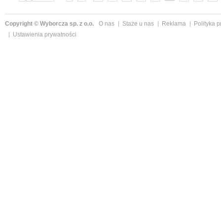
»
Copyright © Wyborcza sp. z o.o.
O nas
Staże u nas
Reklama
Polityka 
Ustawienia prywatności