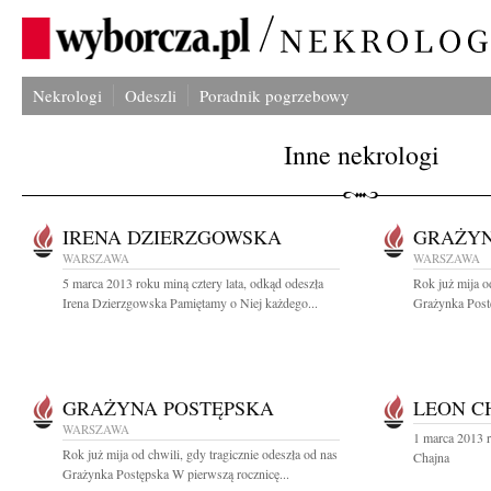
Nekrologi
Odeszli
Poradnik pogrzebowy
Inne nekrologi
IRENA DZIERZGOWSKA
GRAŻYN
WARSZAWA
WARSZAWA
5 marca 2013 roku miną cztery lata, odkąd odeszła
Rok już mija o
Irena Dzierzgowska Pamiętamy o Niej każdego...
Grażynka Postę
GRAŻYNA POSTĘPSKA
LEON C
WARSZAWA
1 marca 2013 r
Rok już mija od chwili, gdy tragicznie odeszła od nas
Chajna
Grażynka Postępska W pierwszą rocznicę...