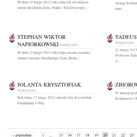
W dniu 19 lutego 2013 roku mija rok od odejścia
mojego kochan
naszej ukochanej Żony, Matki i Teściowej mgr...
nam...
STEPHAN WIKTOR
TADEUS
NAPIÓRKOWSKI
WARSZAWA
WARSZAWA
21 lutego 2013
W dniu 22 lutego 2013 roku mija czwarta rocznica
Profesora Tad
śmierci naszego ukochanego Syna, Brata,...
w...
JOLANTA KRYSZTOFIAK
ZBIOR
WARSZAWA
W intencji pro
Rok temu, 17 lutego 2012 odeszła Jola Krysztofiak
Konkursów Cho
Pamiętajmy o Niej
« poprzednie
1
...
15
16
17
18
19
20
21
22
23