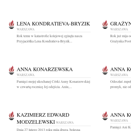
LENA KONDRATIEVA-BRYZIK
GRAŻYN
WARSZAWA
WARSZAWA
Rok temu w katastrofie kolejowej zginęła nasza
Rok już mija o
Przyjaciółka Lena Kondratieva-Bryzik...
Grażynka Postę
ANNA KONARZEWSKA
ANNA 
WARSZAWA
WARSZAWA
Pamięci mojej ukochanej Córki Anny Konarzewskiej
Odeszłaś zupeł
w czwartą rocznicę Jej odejścia. Aniu,...
promyk, nie od
KAZIMIERZ EDWARD
ANNA 
MODZELEWSKI
WARSZAWA
WARSZAWA
Pamięci Ani Ko
Dnia 27 lutego 2013 roku mija druga, bolesna