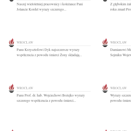
Naszej wieloletniej pracownicy i koleżance Pani
Z głębokim ża
Jolancie Kordel wyrazy szczerego...
roku zmarł Pro
WROCŁAW
WROCŁAW
Panu Krzysztofowi Dyk najszczersze wyrazy
Damianowi Mr
współczucia z powodu śmierci Żony składają...
Sejmiku Wojew
WROCŁAW
WROCŁAW
Panu Prof. dr. hab. Wojciechowi Bożejko wyrazy
Wyrazy szczere
szczerego współczucia z powodu śmierci...
powodu śmierci