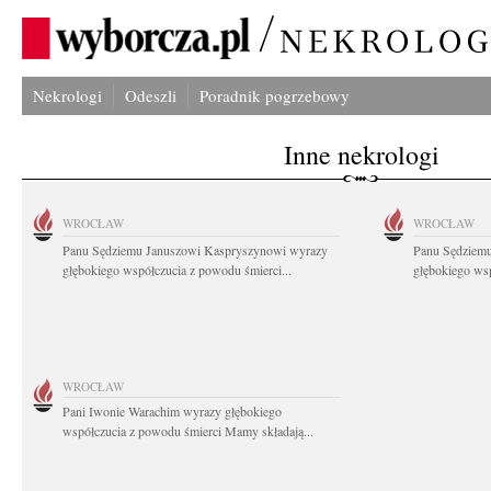
Nekrologi
Odeszli
Poradnik pogrzebowy
Inne nekrologi
WROCŁAW
WROCŁAW
Panu Sędziemu Januszowi Kaspryszynowi wyrazy
Panu Sędziem
głębokiego współczucia z powodu śmierci...
głębokiego wsp
WROCŁAW
Pani Iwonie Warachim wyrazy głębokiego
współczucia z powodu śmierci Mamy składają...