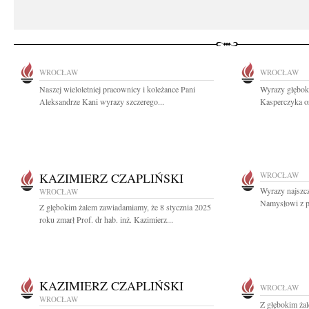
WROCŁAW
WROCŁAW
Naszej wieloletniej pracownicy i koleżance Pani
Wyrazy głębok
Aleksandrze Kani wyrazy szczerego...
Kasperczyka or
KAZIMIERZ CZAPLIŃSKI
WROCŁAW
Wyrazy najszc
WROCŁAW
Namysłowi z po
Z głębokim żalem zawiadamiamy, że 8 stycznia 2025
roku zmarł Prof. dr hab. inż. Kazimierz...
KAZIMIERZ CZAPLIŃSKI
WROCŁAW
WROCŁAW
Z głębokim ża