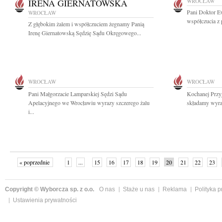
IRENA GIERNATOWSKA
WROCŁAW
Pani Doktor E
WROCŁAW
współczucia z
Z głębokim żalem i współczuciem żegnamy Panią
Irenę Giernatowską Sędzię Sądu Okręgowego...
WROCŁAW
WROCŁAW
Pani Małgorzacie Lamparskiej Sędzi Sądu
Kochanej Przyj
Apelacyjnego we Wrocławiu wyrazy szczerego żalu
składamy wyraz
i...
« poprzednie
1
...
15
16
17
18
19
20
21
22
23
»
Copyright © Wyborcza sp. z o.o.
O nas
Staże u nas
Reklama
Polityka 
Ustawienia prywatności