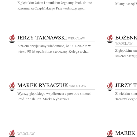
Z głębokim żalem i smutkiem żegnamy Prof. dr. inż.
Mamy naszej Ko
Kazimierza Czaplińskiego Przewodniczącego...
JERZY TARNAWSKI
BOŻENK
WROCŁAW
WROCŁAW
Z żalem przyjęliśmy wiadomość, że 3.01.2025 r. w
Z głębokim sm
wieku 98 lat opuścił nas serdeczny Kolega arch....
śmierci naszej 
MAREK RYBACZUK
JERZY 
WROCŁAW
Wyrazy głębokiego współczucia z powodu śmierci
Z wielkim smu
Prof. dr hab. inż. Marka Rybaczuka...
Tarnawskiego w
MAREK
WROCŁAW