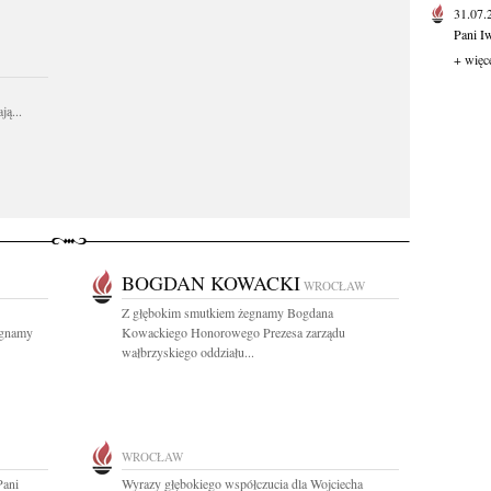
31.07
Pani I
+ więc
ą...
BOGDAN KOWACKI
WROCŁAW
Z głębokim smutkiem żegnamy Bogdana
egnamy
Kowackiego Honorowego Prezesa zarządu
wałbrzyskiego oddziału...
WROCŁAW
Pani
Wyrazy głębokiego współczucia dla Wojciecha