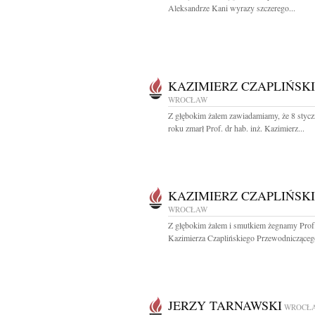
Aleksandrze Kani wyrazy szczerego...
KAZIMIERZ CZAPLIŃSKI
WROCŁAW
Z głębokim żalem zawiadamiamy, że 8 stycz
roku zmarł Prof. dr hab. inż. Kazimierz...
KAZIMIERZ CZAPLIŃSKI
WROCŁAW
Z głębokim żalem i smutkiem żegnamy Prof. 
Kazimierza Czaplińskiego Przewodniczącego
JERZY TARNAWSKI
WROCŁ