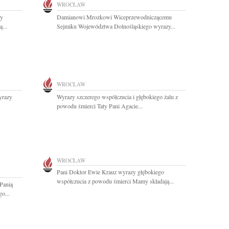
WROCŁAW
zy
Damianowi Mrozkowi Wiceprzewodniczącemu
...
Sejmiku Województwa Dolnośląskiego wyrazy...
WROCŁAW
yrazy
Wyrazy szczerego współczucia i głębokiego żalu z
powodu śmierci Taty Pani Agacie...
WROCŁAW
Pani Doktor Ewie Krauz wyrazy głębokiego
współczucia z powodu śmierci Mamy składają...
Panią
o...