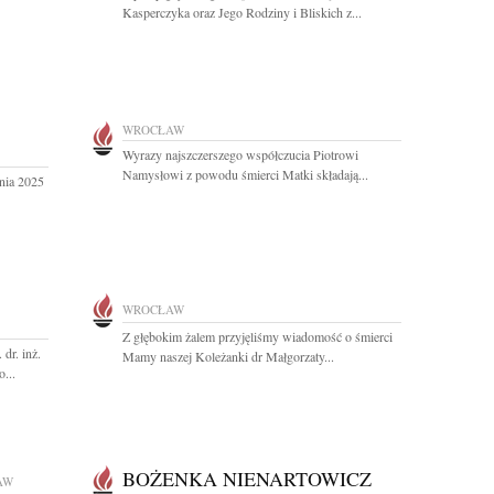
Kasperczyka oraz Jego Rodziny i Bliskich z...
WROCŁAW
Wyrazy najszczerszego współczucia Piotrowi
Namysłowi z powodu śmierci Matki składają...
nia 2025
WROCŁAW
Z głębokim żalem przyjęliśmy wiadomość o śmierci
dr. inż.
Mamy naszej Koleżanki dr Małgorzaty...
...
BOŻENKA NIENARTOWICZ
AW