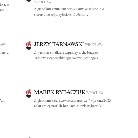
WROCŁAW
25 r. w
Z głębokim smutkiem przyjęliśmy wiadomość o
ch....
śmierci naszej przyjaciółki Bożenki...
JERZY TARNAWSKI
AW
WROCŁAW
mierci
Z wielkim smutkiem żegnamy arch. Jerzego
Tarnawskiego wybitnego twórcę i jednego z...
MAREK RYBACZUK
WROCŁAW
Pani
Z głębokim żalem zawiadamiamy, że 7 stycznia 2025
roku zmarł Prof. dr hab. inż. Marek Rybaczuk...