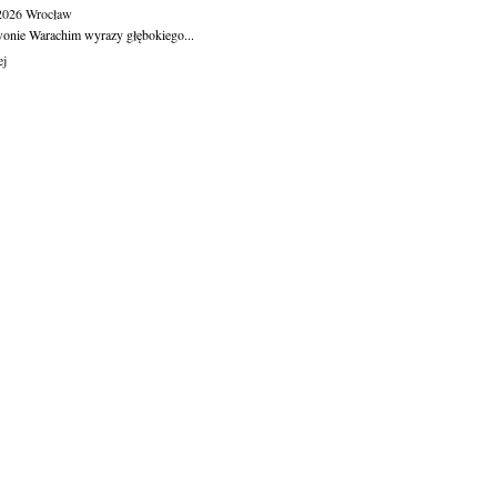
.2026
Wrocław
wonie Warachim wyrazy głębokiego...
ej