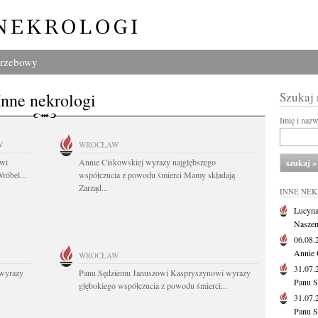
grzebowy
Inne nekrologi
Szukaj
Imię i naz
W
WROCŁAW
owi
Annie Ciskowskiej wyrazy najgłębszego
róbel...
współczucia z powodu śmierci Mamy składają
Zarząd...
INNE NE
Lucyna
Naszem
06.08
Annie 
WROCŁAW
31.07
wyrazy
Panu Sędziemu Januszowi Kaspryszynowi wyrazy
Panu S
głębokiego współczucia z powodu śmierci...
31.07
Panu S