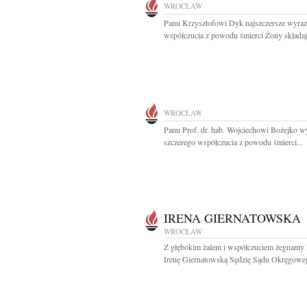
WROCŁAW
Panu Krzysztofowi Dyk najszczersze wyra
współczucia z powodu śmierci Żony składają
WROCŁAW
Panu Prof. dr. hab. Wojciechowi Bożejko w
szczerego współczucia z powodu śmierci...
IRENA GIERNATOWSKA
WROCŁAW
Z głębokim żalem i współczuciem żegnamy 
Irenę Giernatowską Sędzię Sądu Okręgoweg