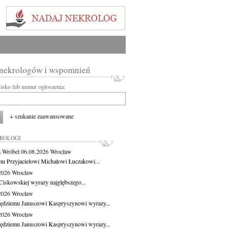
 nekrologów i wspomnień
wisko lub numer ogłoszenia:
+ szukanie zaawansowane
KROLOGI
 Wróbel
06.08.2026
Wrocław
u Przyjacielowi Michałowi Łuczakowi...
.2026
Wrocław
Ciskowskiej wyrazy najgłębszego...
.2026
Wrocław
ędziemu Januszowi Kaspryszynowi wyrazy...
.2026
Wrocław
ędziemu Januszowi Kaspryszynowi wyrazy...