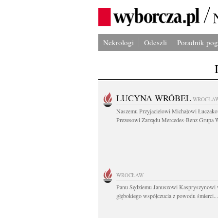
Nekrologi
Odeszli
Poradnik po
LUCYNA WRÓBEL
WROCŁA
Naszemu Przyjacielowi Michałowi Łuczak
Prezesowi Zarządu Mercedes-Benz Grupa W
WROCŁAW
Panu Sędziemu Januszowi Kaspryszynowi 
głębokiego współczucia z powodu śmierci...