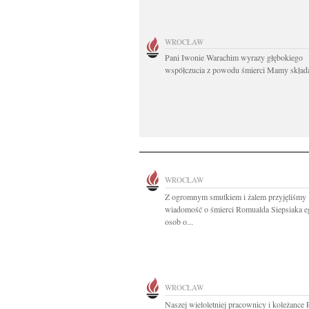
WROCŁAW
Pani Iwonie Warachim wyrazy głębokiego
współczucia z powodu śmierci Mamy składaj
WROCŁAW
Z ogromnym smutkiem i żalem przyjęliśmy
wiadomość o śmierci Romualda Siepsiaka 
osob o...
WROCŁAW
Naszej wieloletniej pracownicy i koleżance 