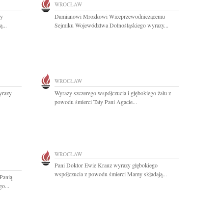
WROCŁAW
zy
Damianowi Mrozkowi Wiceprzewodniczącemu
...
Sejmiku Województwa Dolnośląskiego wyrazy...
WROCŁAW
yrazy
Wyrazy szczerego współczucia i głębokiego żalu z
powodu śmierci Taty Pani Agacie...
WROCŁAW
Pani Doktor Ewie Krauz wyrazy głębokiego
współczucia z powodu śmierci Mamy składają...
Panią
o...