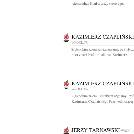
Aleksandrze Kani wyrazy szczerego...
KAZIMIERZ CZAPLIŃSKI
WROCŁAW
Z głębokim żalem zawiadamiamy, że 8 stycz
roku zmarł Prof. dr hab. inż. Kazimierz...
KAZIMIERZ CZAPLIŃSKI
WROCŁAW
Z głębokim żalem i smutkiem żegnamy Prof. 
Kazimierza Czaplińskiego Przewodniczącego
JERZY TARNAWSKI
WROCŁ