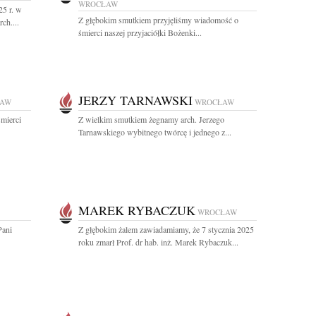
WROCŁAW
25 r. w
Z głębokim smutkiem przyjęliśmy wiadomość o
ch....
śmierci naszej przyjaciółki Bożenki...
JERZY TARNAWSKI
AW
WROCŁAW
mierci
Z wielkim smutkiem żegnamy arch. Jerzego
Tarnawskiego wybitnego twórcę i jednego z...
MAREK RYBACZUK
WROCŁAW
Pani
Z głębokim żalem zawiadamiamy, że 7 stycznia 2025
roku zmarł Prof. dr hab. inż. Marek Rybaczuk...