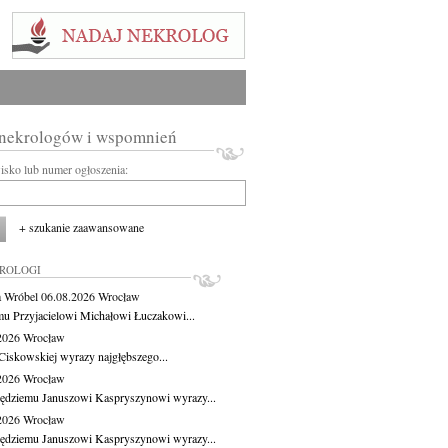
 nekrologów i wspomnień
wisko lub numer ogłoszenia:
+ szukanie zaawansowane
KROLOGI
 Wróbel
06.08.2026
Wrocław
u Przyjacielowi Michałowi Łuczakowi...
.2026
Wrocław
Ciskowskiej wyrazy najgłębszego...
.2026
Wrocław
ędziemu Januszowi Kaspryszynowi wyrazy...
.2026
Wrocław
ędziemu Januszowi Kaspryszynowi wyrazy...