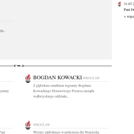
31.07
Pani I
+ więc
ą...
BOGDAN KOWACKI
WROCŁAW
Z głębokim smutkiem żegnamy Bogdana
egnamy
Kowackiego Honorowego Prezesa zarządu
wałbrzyskiego oddziału...
WROCŁAW
Pani
Wyrazy głębokiego współczucia dla Wojciecha