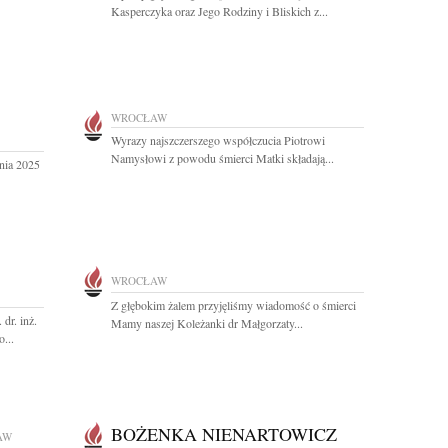
Kasperczyka oraz Jego Rodziny i Bliskich z...
WROCŁAW
Wyrazy najszczerszego współczucia Piotrowi
Namysłowi z powodu śmierci Matki składają...
nia 2025
WROCŁAW
Z głębokim żalem przyjęliśmy wiadomość o śmierci
dr. inż.
Mamy naszej Koleżanki dr Małgorzaty...
...
BOŻENKA NIENARTOWICZ
AW