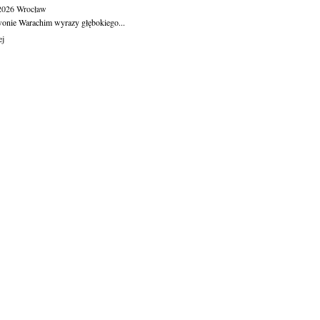
.2026
Wrocław
wonie Warachim wyrazy głębokiego...
ej