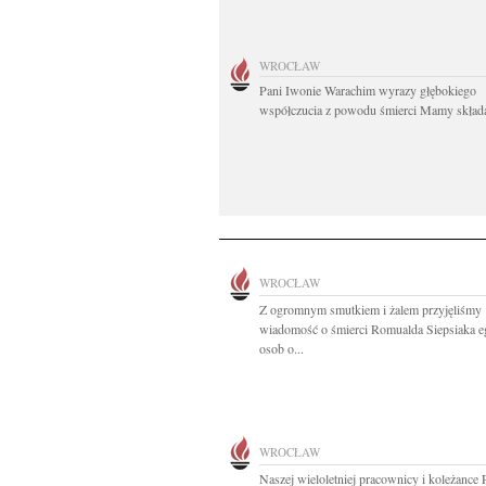
WROCŁAW
Pani Iwonie Warachim wyrazy głębokiego
współczucia z powodu śmierci Mamy składaj
WROCŁAW
Z ogromnym smutkiem i żalem przyjęliśmy
wiadomość o śmierci Romualda Siepsiaka 
osob o...
WROCŁAW
Naszej wieloletniej pracownicy i koleżance 