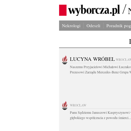
Nekrologi
Odeszli
Poradnik po
LUCYNA WRÓBEL
WROCŁA
Naszemu Przyjacielowi Michałowi Łuczak
Prezesowi Zarządu Mercedes-Benz Grupa W
WROCŁAW
Panu Sędziemu Januszowi Kaspryszynowi 
głębokiego współczucia z powodu śmierci...