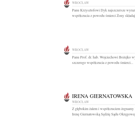
WROCŁAW
Panu Krzysztofowi Dyk najszczersze wyra
współczucia z powodu śmierci Żony składają
WROCŁAW
Panu Prof. dr. hab. Wojciechowi Bożejko w
szczerego współczucia z powodu śmierci...
IRENA GIERNATOWSKA
WROCŁAW
Z głębokim żalem i współczuciem żegnamy 
Irenę Giernatowską Sędzię Sądu Okręgoweg