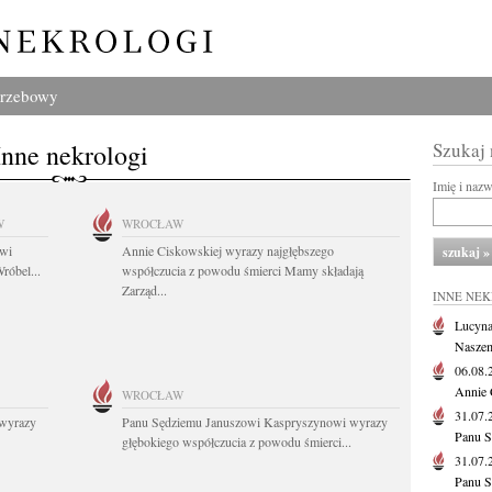
grzebowy
Inne nekrologi
Szukaj
Imię i naz
W
WROCŁAW
owi
Annie Ciskowskiej wyrazy najgłębszego
róbel...
współczucia z powodu śmierci Mamy składają
Zarząd...
INNE NE
Lucyna
Naszem
06.08
Annie 
WROCŁAW
31.07
wyrazy
Panu Sędziemu Januszowi Kaspryszynowi wyrazy
Panu S
głębokiego współczucia z powodu śmierci...
31.07
Panu S