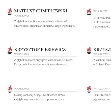
MATEUSZ CHMIELEWSKI
WARSZAWA
WARSZAWA
Drogiemu Panu
Z głębokim smutkiem przyjęliśmy wiadomość o
Kotowskiemu w
śmierci mec. Mateusza Chmielewskiego wybitnego...
serdecznego...
KRZYSZTOF PIESIEWICZ
KRZYSZ
WARSZAWA
WARSZAWA
Z głębokim żalem przyjąłem wiadomość o śmierci
Z wielkim smu
Krzysztofa Piesiewicza wybitnego adwokata,...
o śmierci Krzy
WARSZAWA
WARSZAWA
Naszej kochanej Marysi Minkiewicz słowa
Pani Profesor
najgłębszego współczucia z powodu straty...
głębokiego ws