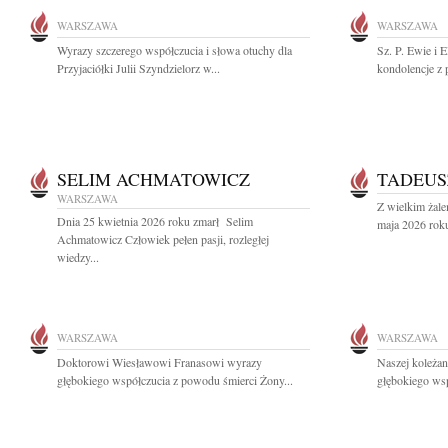
WARSZAWA
WARSZAWA
Wyrazy szczerego współczucia i słowa otuchy dla
Sz. P. Ewie i 
Przyjaciółki Julii Szyndzielorz w...
kondolencje z
SELIM ACHMATOWICZ
TADEUS
WARSZAWA
Z wielkim żale
Dnia 25 kwietnia 2026 roku zmarł Selim
maja 2026 roku
Achmatowicz Człowiek pełen pasji, rozległej
wiedzy...
WARSZAWA
WARSZAWA
Doktorowi Wiesławowi Franasowi wyrazy
Naszej koleża
głębokiego współczucia z powodu śmierci Żony...
głębokiego wsp