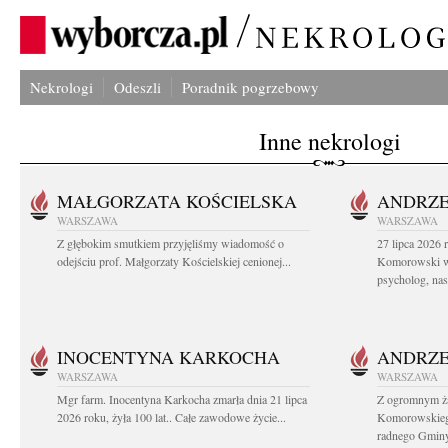
Nekrologi
Odeszli
Poradnik pogrzebowy
Inne nekrologi
MAŁGORZATA KOŚCIELSKA
ANDRZE
WARSZAWA
WARSZAWA
Z głębokim smutkiem przyjęliśmy wiadomość o
27 lipca 2026 
odejściu prof. Małgorzaty Kościelskiej cenionej...
Komorowski ws
psycholog, nasz
INOCENTYNA KARKOCHA
ANDRZE
WARSZAWA
WARSZAWA
Mgr farm. Inocentyna Karkocha zmarła dnia 21 lipca
Z ogromnym ż
2026 roku, żyła 100 lat.. Całe zawodowe życie...
Komorowskiego
radnego Gminy