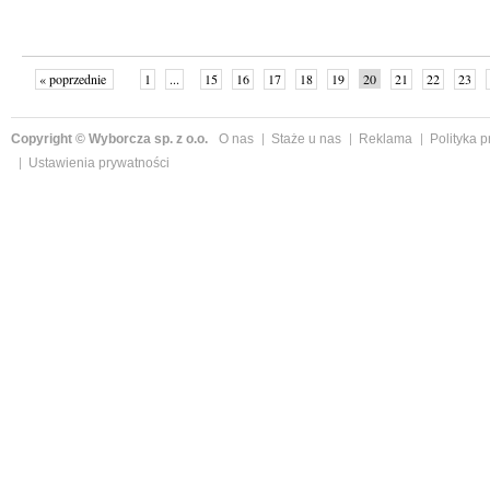
« poprzednie
1
...
15
16
17
18
19
20
21
22
23
»
Copyright © Wyborcza sp. z o.o.
O nas
Staże u nas
Reklama
Polityka 
Ustawienia prywatności