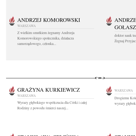
ANDRZEJ KOMOROWSKI
ANDRZE
WARSZAWA
GOŁASZ
Z wielkim smutkiem żegnamy Andrzeja
doktor nauk te
Komorowskiego społecznika, działacza
Żegnaj Przyjaci
samorządowego, członka...
GRAŻYNA KURKIEWICZ
WARSZAWA
WARSZAWA
Drogiemu Kol
Wyrazy głębokiego współczucia dla Córki i całej
wyrazy głęboki
Rodziny z powodu śmierci naszej...