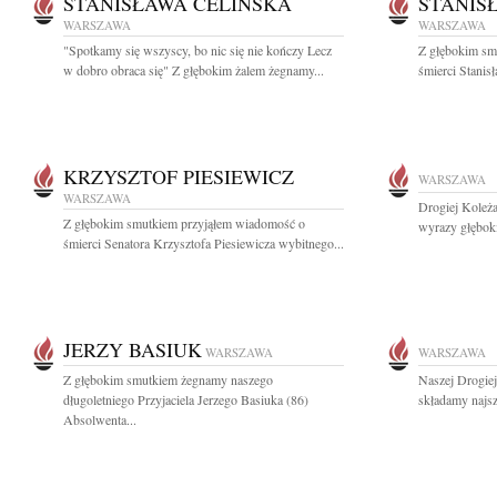
STANISŁAWA CELIŃSKA
STANIS
WARSZAWA
WARSZAWA
"Spotkamy się wszyscy, bo nic się nie kończy Lecz
Z głębokim sm
w dobro obraca się" Z głębokim żalem żegnamy...
śmierci Stanisł
KRZYSZTOF PIESIEWICZ
WARSZAWA
WARSZAWA
Drogiej Koleż
Z głębokim smutkiem przyjąłem wiadomość o
wyrazy głębok
śmierci Senatora Krzysztofa Piesiewicza wybitnego...
JERZY BASIUK
WARSZAWA
WARSZAWA
Z głębokim smutkiem żegnamy naszego
Naszej Drogiej
długoletniego Przyjaciela Jerzego Basiuka (86)
składamy najsz
Absolwenta...