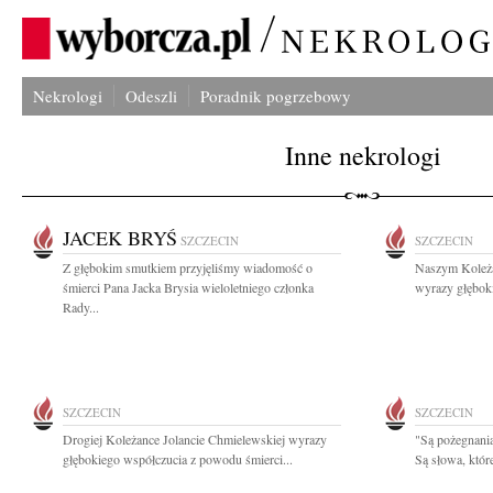
Nekrologi
Odeszli
Poradnik pogrzebowy
Inne nekrologi
JACEK BRYŚ
SZCZECIN
SZCZECIN
Z głębokim smutkiem przyjęliśmy wiadomość o
Naszym Koleża
śmierci Pana Jacka Brysia wieloletniego członka
wyrazy głębok
Rady...
SZCZECIN
SZCZECIN
Drogiej Koleżance Jolancie Chmielewskiej wyrazy
"Są pożegnania
głębokiego współczucia z powodu śmierci...
Są słowa, któr