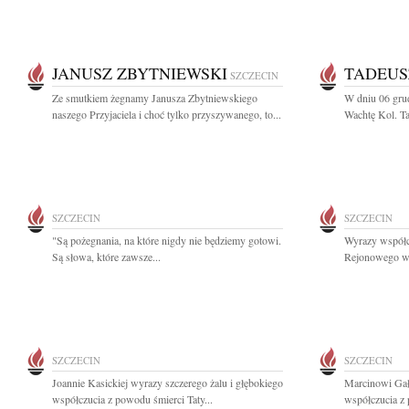
JANUSZ ZBYTNIEWSKI
TADEUS
SZCZECIN
Ze smutkiem żegnamy Janusza Zbytniewskiego
W dniu 06 grud
naszego Przyjaciela i choć tylko przyszywanego, to...
Wachtę Kol. Ta
SZCZECIN
SZCZECIN
"Są pożegnania, na które nigdy nie będziemy gotowi.
Wyrazy współc
Są słowa, które zawsze...
Rejonowego w 
SZCZECIN
SZCZECIN
Joannie Kasickiej wyrazy szczerego żalu i głębokiego
Marcinowi Gał
współczucia z powodu śmierci Taty...
współczucia z 