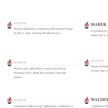
SZCZECIN
MAREK 
Wyrazy głębokiego współczucia dla naszego Kolegi
Z ogromnym s
dr hab. n. med. Andrzeja Brodkiewicza z...
śmierci Dr n.
SZCZECIN
SZCZECIN
Naszej Koleżan
Wyrazy żalu i głębokiego współczucia Naszej
wyrazy żalu i 
Koleżance Prof. Marii Kaszyńskiej z powodu
śmierci...
WALDEM
SZCZECIN
Andrzejowi Mike wyrazy głębokiego współczucia z
Z głębokim bó