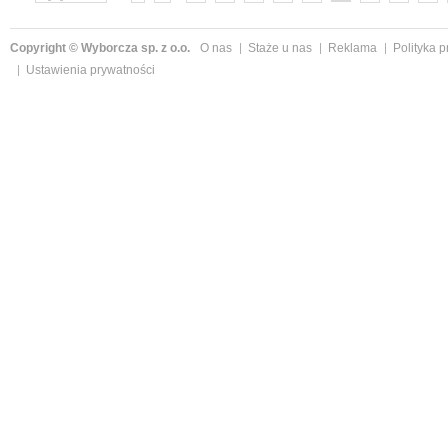
»
Copyright © Wyborcza sp. z o.o.
O nas
Staże u nas
Reklama
Polityka 
Ustawienia prywatności