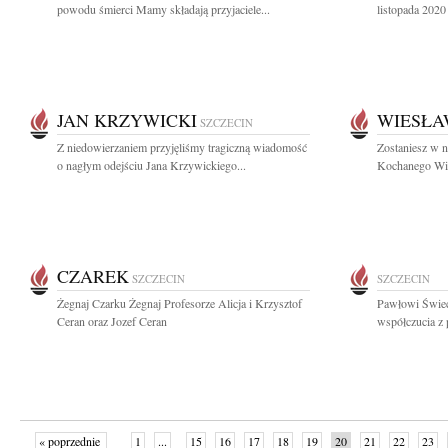
powodu śmierci Mamy składają przyjaciele...
listopada 2020
JAN KRZYWICKI
WIESŁA
SZCZECIN
Z niedowierzaniem przyjęliśmy tragiczną wiadomość
Zostaniesz w 
o nagłym odejściu Jana Krzywickiego...
Kochanego Wies
CZAREK
SZCZECIN
SZCZECIN
Żegnaj Czarku Żegnaj Profesorze Alicja i Krzysztof
Pawłowi Świe
Ceran oraz Jozef Ceran
współczucia z
« poprzednie
1
...
15
16
17
18
19
20
21
22
23