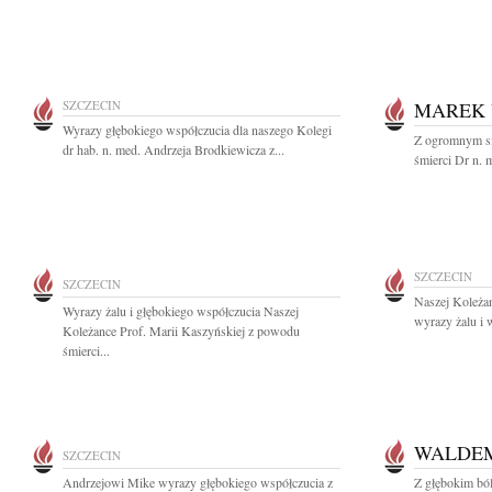
SZCZECIN
MAREK 
Wyrazy głębokiego współczucia dla naszego Kolegi
Z ogromnym s
dr hab. n. med. Andrzeja Brodkiewicza z...
śmierci Dr n.
SZCZECIN
SZCZECIN
Naszej Koleżan
Wyrazy żalu i głębokiego współczucia Naszej
wyrazy żalu i 
Koleżance Prof. Marii Kaszyńskiej z powodu
śmierci...
WALDEM
SZCZECIN
Andrzejowi Mike wyrazy głębokiego współczucia z
Z głębokim bó