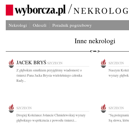
Nekrologi
Odeszli
Poradnik pogrzebowy
Inne nekrologi
JACEK BRYŚ
SZCZECIN
SZCZECIN
Z głębokim smutkiem przyjęliśmy wiadomość o
Naszym Koleża
śmierci Pana Jacka Brysia wieloletniego członka
wyrazy głębok
Rady...
SZCZECIN
SZCZECIN
Drogiej Koleżance Jolancie Chmielewskiej wyrazy
"Są pożegnania
głębokiego współczucia z powodu śmierci...
Są słowa, któr