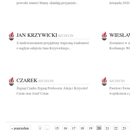
powodu śmierci Mamy składają przyjaciele...
listopada 2020
JAN KRZYWICKI
WIESŁA
SZCZECIN
Z niedowierzaniem przyjęliśmy tragiczną wiadomość
Zostaniesz w 
o nagłym odejściu Jana Krzywickiego...
Kochanego Wies
CZAREK
SZCZECIN
SZCZECIN
Żegnaj Czarku Żegnaj Profesorze Alicja i Krzysztof
Pawłowi Świe
Ceran oraz Jozef Ceran
współczucia z
« poprzednie
1
...
15
16
17
18
19
20
21
22
23