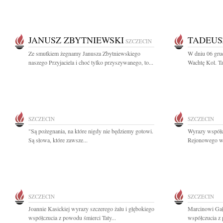
JANUSZ ZBYTNIEWSKI
TADEUS
SZCZECIN
Ze smutkiem żegnamy Janusza Zbytniewskiego
W dniu 06 grud
naszego Przyjaciela i choć tylko przyszywanego, to...
Wachtę Kol. Ta
SZCZECIN
SZCZECIN
"Są pożegnania, na które nigdy nie będziemy gotowi.
Wyrazy współc
Są słowa, które zawsze...
Rejonowego w 
SZCZECIN
SZCZECIN
Joannie Kasickiej wyrazy szczerego żalu i głębokiego
Marcinowi Gał
współczucia z powodu śmierci Taty...
współczucia z 