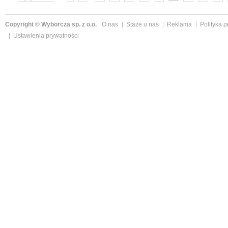
»
Copyright © Wyborcza sp. z o.o.
O nas
Staże u nas
Reklama
Polityka 
Ustawienia prywatności