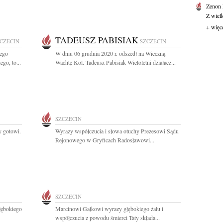
Zenon
Z wiel
+ więc
TADEUSZ PABISIAK
CZECIN
SZCZECIN
ego
W dniu 06 grudnia 2020 r. odszedł na Wieczną
go, to...
Wachtę Kol. Tadeusz Pabisiak Wieloletni działacz...
SZCZECIN
y gotowi.
Wyrazy współczucia i słowa otuchy Prezesowi Sądu
Rejonowego w Gryficach Radosławowi...
SZCZECIN
głębokiego
Marcinowi Gałkowi wyrazy głębokiego żalu i
współczucia z powodu śmierci Taty składa...