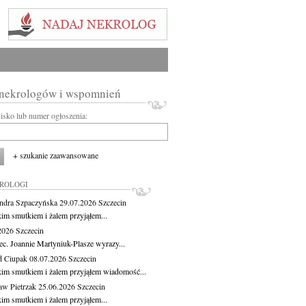
 nekrologów i wspomnień
wisko lub numer ogłoszenia:
+ szukanie zaawansowane
KROLOGI
ndra Szpaczyńska
29.07.2026
Szczecin
kim smutkiem i żalem przyjąłem...
.2026
Szczecin
ec. Joannie Martyniuk-Plasze wyrazy...
d Ciupak
08.07.2026
Szczecin
kim smutkiem i żalem przyjąłem wiadomość...
aw Pietrzak
25.06.2026
Szczecin
kim smutkiem i żalem przyjąłem...