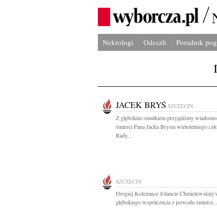
Nekrologi
Odeszli
Poradnik po
JACEK BRYŚ
SZCZECIN
Z głębokim smutkiem przyjęliśmy wiadomo
śmierci Pana Jacka Brysia wieloletniego czł
Rady...
SZCZECIN
Drogiej Koleżance Jolancie Chmielewskiej
głębokiego współczucia z powodu śmierci...