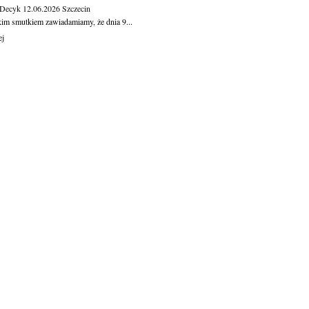
 Decyk
12.06.2026
Szczecin
kim smutkiem zawiadamiamy, że dnia 9...
ej