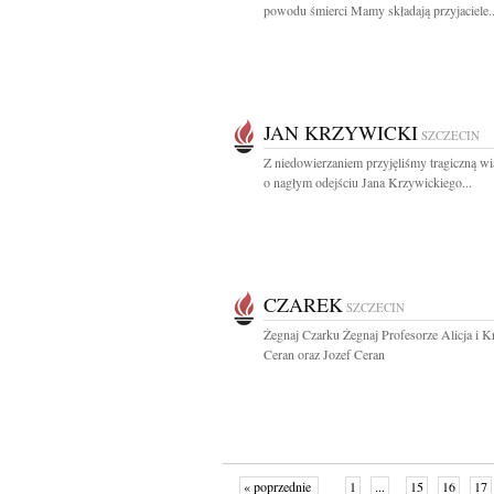
powodu śmierci Mamy składają przyjaciele..
JAN KRZYWICKI
SZCZECIN
Z niedowierzaniem przyjęliśmy tragiczną 
o nagłym odejściu Jana Krzywickiego...
CZAREK
SZCZECIN
Żegnaj Czarku Żegnaj Profesorze Alicja i K
Ceran oraz Jozef Ceran
« poprzednie
1
...
15
16
17