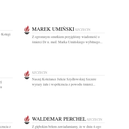
MAREK UMIŃSKI
SZCZECIN
o Kolegi
Z ogromnym smutkiem przyjęliśmy wiadomość o
śmierci Dr n. med. Marka Umińskiego wybitnego...
SZCZECIN
Naszej Koleżance Julicie Szydłowskiej Szczere
ej
wyrazy żalu i współczucia z powodu śmierci...
du
WALDEMAR PERCHEL
SZCZECIN
czucia z
Z głębokim bólem zawiadamiamy, że w dniu 4-ego