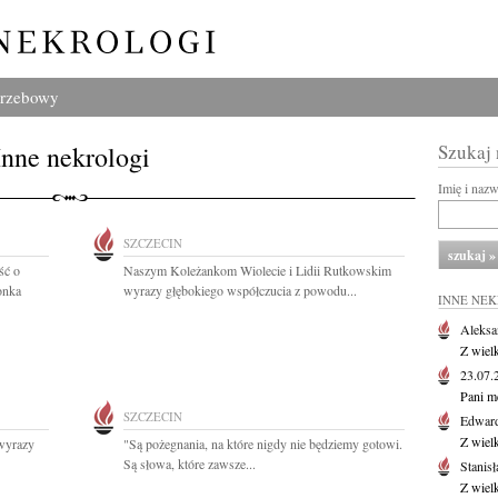
grzebowy
Inne nekrologi
Szukaj
Imię i naz
SZCZECIN
ść o
Naszym Koleżankom Wiolecie i Lidii Rutkowskim
onka
wyrazy głębokiego współczucia z powodu...
INNE NE
Aleksa
Z wiel
23.07
Pani m
SZCZECIN
Edwar
Z wiel
 wyrazy
"Są pożegnania, na które nigdy nie będziemy gotowi.
Są słowa, które zawsze...
Stanisł
Z wiel