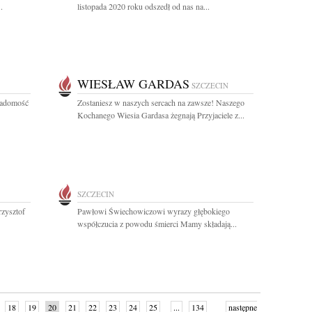
.
listopada 2020 roku odszedł od nas na...
WIESŁAW GARDAS
SZCZECIN
wiadomość
Zostaniesz w naszych sercach na zawsze! Naszego
Kochanego Wiesia Gardasa żegnają Przyjaciele z...
SZCZECIN
rzysztof
Pawłowi Świechowiczowi wyrazy głębokiego
współczucia z powodu śmierci Mamy składają...
18
19
20
21
22
23
24
25
...
134
następne