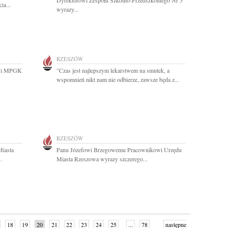
Dyrektorowi Zespołu Szkolno-Przedszkolnego Nr 5
ia...
wyrazy...
RZESZÓW
owi MPGK
"Czas jest najlepszym lekarstwem na smutek, a
wspomnień nikt nam nie odbierze, zawsze będa z...
RZESZÓW
Miasta
Panu Józefowi Brzegowemu Pracownikowi Urzędu
.
Miasta Rzeszowa wyrazy szczerego...
18
19
20
21
22
23
24
25
...
78
następne