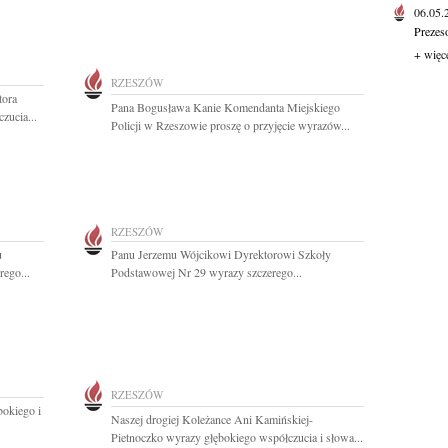
06.05
Prezes
+ więc
RZESZÓW
tora
Pana Bogusława Kanie Komendanta Miejskiego
zucia...
Policji w Rzeszowie proszę o przyjęcie wyrazów...
RZESZÓW
u
Panu Jerzemu Wójcikowi Dyrektorowi Szkoły
ego...
Podstawowej Nr 29 wyrazy szczerego...
RZESZÓW
okiego i
Naszej drogiej Koleżance Ani Kamińskiej-
Pietnoczko wyrazy głębokiego współczucia i słowa...