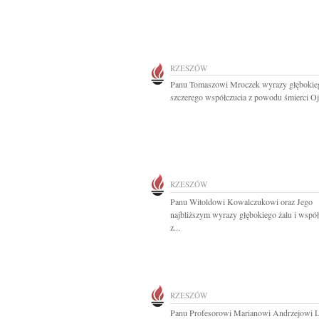
RZESZÓW
Panu Tomaszowi Mroczek wyrazy głębokieg
szczerego współczucia z powodu śmierci Ojc
RZESZÓW
Panu Witoldowi Kowalczukowi oraz Jego
najbliższym wyrazy głębokiego żalu i współ
z...
RZESZÓW
Panu Profesorowi Marianowi Andrzejowi L