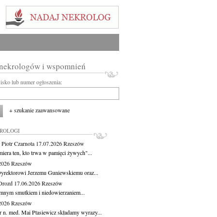
 nekrologów i wspomnień
wisko lub numer ogłoszenia:
+ szukanie zaawansowane
KROLOGI
 Piotr Czarnota
17.07.2026
Rzeszów
miera ten, kto trwa w pamięci żywych"...
.2026
Rzeszów
yrektorowi Jerzemu Guniewskiemu oraz...
Drozd
17.06.2026
Rzeszów
mnym smutkiem i niedowierzaniem...
.2026
Rzeszów
r n. med. Mai Ptasiewicz składamy wyrazy...