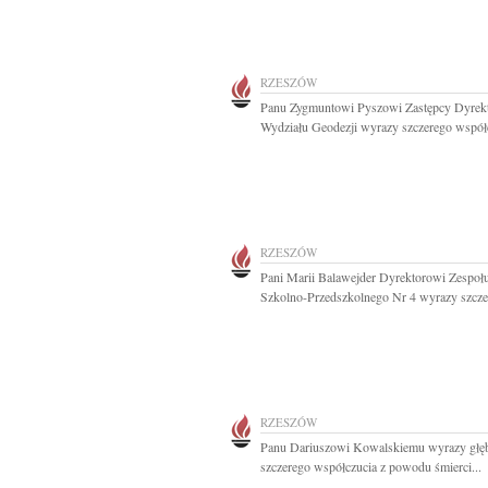
RZESZÓW
Panu Zygmuntowi Pyszowi Zastępcy Dyrek
Wydziału Geodezji wyrazy szczerego współc
RZESZÓW
Pani Marii Balawejder Dyrektorowi Zespoł
Szkolno-Przedszkolnego Nr 4 wyrazy szczer
RZESZÓW
Panu Dariuszowi Kowalskiemu wyrazy głęb
szczerego współczucia z powodu śmierci...