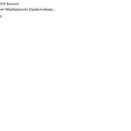
.2026
Rzeszów
owi Włodzimierzowi Glamkowskiemu...
ej