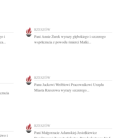
RZESZÓW
o i
Pani Annie Żurek wyrazy głębokiego i szczerego
a...
współczucia z powodu śmierci Matki...
RZESZÓW
Panu Jackowi Wróblowi Pracownikowi Urzędu
Miasta Rzeszowa wyrazy szczerego...
czucia
RZESZÓW
Pani Małgorzacie Adamskiej-Jesiołkiewicz
iwo i