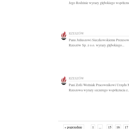
Jego Rodzinie wyrazy głębokiego współczuc
RZESZÓW
Panu Juliuszowi Sieczkowskiemu Prezes
Rzeszów Sp. z o.o. wyrazy głębokiego...
RZESZÓW
Pani Zofii Woźniak Pracownikowi Urzędu 
Rzeszowa wyrazy szczerego współczucia z..
« poprzednie
1
...
15
16
17