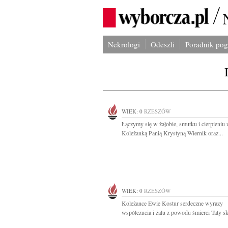
Nekrologi
Odeszli
Poradnik po
WIEK: 0
RZESZÓW
Łączymy się w żałobie, smutku i cierpieniu 
Koleżanką Panią Krystyną Wiernik oraz...
WIEK: 0
RZESZÓW
Koleżance Ewie Kostur serdeczne wyrazy
współczucia i żalu z powodu śmierci Taty skł