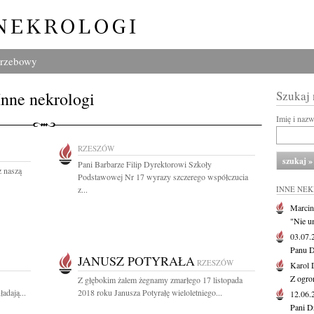
grzebowy
Inne nekrologi
Szukaj
Imię i naz
RZESZÓW
Pani Barbarze Filip Dyrektorowi Szkoły
z naszą
Podstawowej Nr 17 wyrazy szczerego współczucia
z...
INNE NE
Marcin
"Nie u
03.07
Panu D
JANUSZ POTYRAŁA
RZESZÓW
Karol 
Z ogro
Z głębokim żalem żegnamy zmarłego 17 listopada
adają...
2018 roku Janusza Potyrałę wieloletniego...
12.06
Pani D