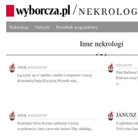
Nekrologi
Odeszli
Poradnik pogrzebowy
Inne nekrologi
RZESZÓW
WIEK: 0
RZESZÓW
Pani Barbarze 
Łączymy się w żałobie, smutku i cierpieniu z naszą
Podstawowej N
Koleżanką Panią Krystyną Wiernik oraz...
z...
JANUSZ
WIEK: 0
RZESZÓW
Koleżance Ewie Kostur serdeczne wyrazy
Z głębokim ża
współczucia i żalu z powodu śmierci Taty składają...
2018 roku Janu