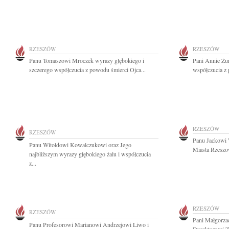
RZESZÓW
RZESZÓW
Panu Tomaszowi Mroczek wyrazy głębokiego i
Pani Annie Żur
szczerego współczucia z powodu śmierci Ojca...
współczucia z 
RZESZÓW
RZESZÓW
Panu Jackowi
Panu Witoldowi Kowalczukowi oraz Jego
Miasta Rzeszo
najbliższym wyrazy głębokiego żalu i współczucia
z...
RZESZÓW
RZESZÓW
Pani Małgorza
Panu Profesorowi Marianowi Andrzejowi Liwo i