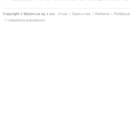
»
Copyright © Wyborcza sp. z o.o.
O nas
Staże u nas
Reklama
Polityka 
Ustawienia prywatności