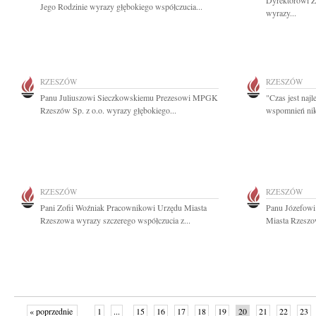
Dyrektorowi Z
Jego Rodzinie wyrazy głębokiego współczucia...
wyrazy...
RZESZÓW
RZESZÓW
Panu Juliuszowi Sieczkowskiemu Prezesowi MPGK
"Czas jest naj
Rzeszów Sp. z o.o. wyrazy głębokiego...
wspomnień nikt
RZESZÓW
RZESZÓW
Pani Zofii Woźniak Pracownikowi Urzędu Miasta
Panu Józefow
Rzeszowa wyrazy szczerego współczucia z...
Miasta Rzeszo
« poprzednie
1
...
15
16
17
18
19
20
21
22
23