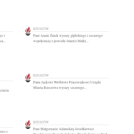
RZESZÓW
o i
Pani Annie Żurek wyrazy głębokiego i szczerego
a...
współczucia z powodu śmierci Matki...
RZESZÓW
Panu Jackowi Wróblowi Pracownikowi Urzędu
Miasta Rzeszowa wyrazy szczerego...
czucia
RZESZÓW
Pani Małgorzacie Adamskiej-Jesiołkiewicz
iwo i