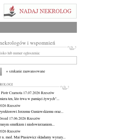
 nekrologów i wspomnień
wisko lub numer ogłoszenia:
+ szukanie zaawansowane
KROLOGI
 Piotr Czarnota
17.07.2026
Rzeszów
miera ten, kto trwa w pamięci żywych"...
.2026
Rzeszów
yrektorowi Jerzemu Guniewskiemu oraz...
Drozd
17.06.2026
Rzeszów
mnym smutkiem i niedowierzaniem...
.2026
Rzeszów
r n. med. Mai Ptasiewicz składamy wyrazy...