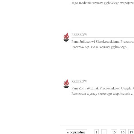
Jego Rodzinie wyrazy głębokiego współczuc
RZESZÓW
Panu Juliuszowi Sieczkowskiemu Prezes
Rzeszów Sp. z o.o. wyrazy głębokiego...
RZESZÓW
Pani Zofii Woźniak Pracownikowi Urzędu 
Rzeszowa wyrazy szczerego współczucia z..
« poprzednie
1
...
15
16
17