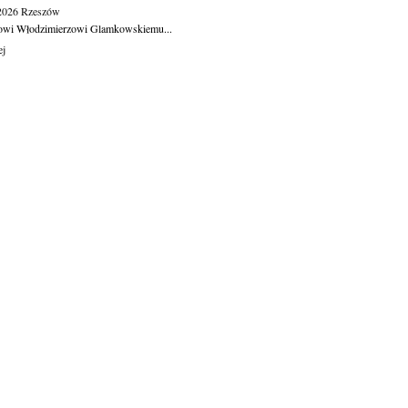
.2026
Rzeszów
owi Włodzimierzowi Glamkowskiemu...
ej