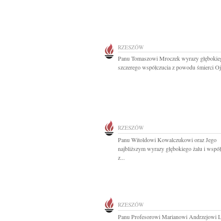
RZESZÓW
Panu Tomaszowi Mroczek wyrazy głębokieg
szczerego współczucia z powodu śmierci Ojc
RZESZÓW
Panu Witoldowi Kowalczukowi oraz Jego
najbliższym wyrazy głębokiego żalu i współ
z...
RZESZÓW
Panu Profesorowi Marianowi Andrzejowi L