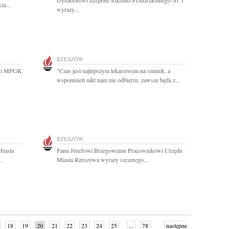
Dyrektorowi Zespołu Szkolno-Przedszkolnego Nr 5
ia...
wyrazy...
RZESZÓW
owi MPGK
"Czas jest najlepszym lekarstwem na smutek, a
wspomnień nikt nam nie odbierze, zawsze będa z...
RZESZÓW
Miasta
Panu Józefowi Brzegowemu Pracownikowi Urzędu
.
Miasta Rzeszowa wyrazy szczerego...
18
19
20
21
22
23
24
25
...
78
następne