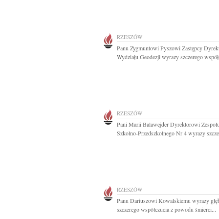
RZESZÓW
Panu Zygmuntowi Pyszowi Zastępcy Dyrek
Wydziału Geodezji wyrazy szczerego współc
RZESZÓW
Pani Marii Balawejder Dyrektorowi Zespoł
Szkolno-Przedszkolnego Nr 4 wyrazy szczer
RZESZÓW
Panu Dariuszowi Kowalskiemu wyrazy głęb
szczerego współczucia z powodu śmierci...