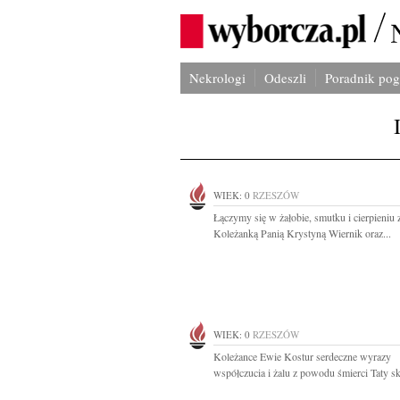
Nekrologi
Odeszli
Poradnik po
WIEK: 0
RZESZÓW
Łączymy się w żałobie, smutku i cierpieniu 
Koleżanką Panią Krystyną Wiernik oraz...
WIEK: 0
RZESZÓW
Koleżance Ewie Kostur serdeczne wyrazy
współczucia i żalu z powodu śmierci Taty skł