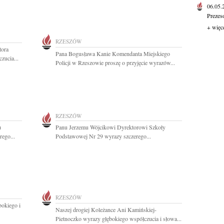
06.05
Prezes
+ więc
RZESZÓW
tora
Pana Bogusława Kanie Komendanta Miejskiego
zucia...
Policji w Rzeszowie proszę o przyjęcie wyrazów...
RZESZÓW
u
Panu Jerzemu Wójcikowi Dyrektorowi Szkoły
ego...
Podstawowej Nr 29 wyrazy szczerego...
RZESZÓW
okiego i
Naszej drogiej Koleżance Ani Kamińskiej-
Pietnoczko wyrazy głębokiego współczucia i słowa...