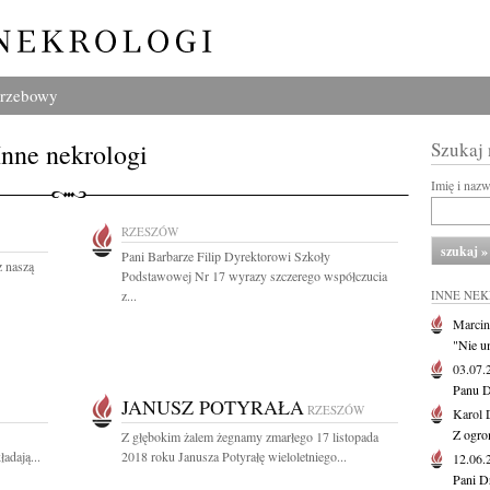
grzebowy
Inne nekrologi
Szukaj
Imię i naz
RZESZÓW
Pani Barbarze Filip Dyrektorowi Szkoły
z naszą
Podstawowej Nr 17 wyrazy szczerego współczucia
z...
INNE NE
Marcin
"Nie u
03.07
Panu D
JANUSZ POTYRAŁA
RZESZÓW
Karol 
Z ogro
Z głębokim żalem żegnamy zmarłego 17 listopada
adają...
2018 roku Janusza Potyrałę wieloletniego...
12.06
Pani D