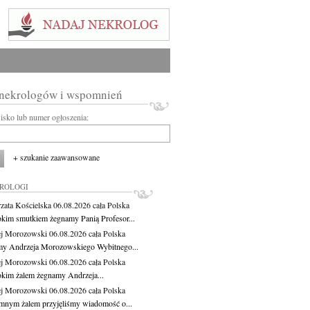
 nekrologów i wspomnień
wisko lub numer ogłoszenia:
+ szukanie zaawansowane
KROLOGI
zata Kościelska
06.08.2026
cała Polska
okim smutkiem żegnamy Panią Profesor...
j Morozowski
06.08.2026
cała Polska
y Andrzeja Morozowskiego Wybitnego...
j Morozowski
06.08.2026
cała Polska
okim żalem żegnamy Andrzeja...
j Morozowski
06.08.2026
cała Polska
mnym żalem przyjęliśmy wiadomość o...