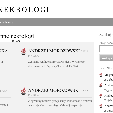
grzebowy
Inne nekrologi
Szukaj
Imię i naz
SKA
ANDRZEJ MOROZOWSKI
CAŁA
POLSKA
sor
Żegnamy Andrzeja Morozowskiego Wybitnego
dziennikarza, który współtworzył TVN24....
INNE NE
Małgor
Z głęb
Andrze
ANDRZEJ MOROZOWSKI
Żegnam
CAŁA
CAŁA
POLSKA
Andrze
Z głęb
Z ogromnym żalem przyjęliśmy wiadomość o śmierci
 TVN i
Andrzeja Morozowskiego Odszedł wspaniały...
Andrze
Z ogro