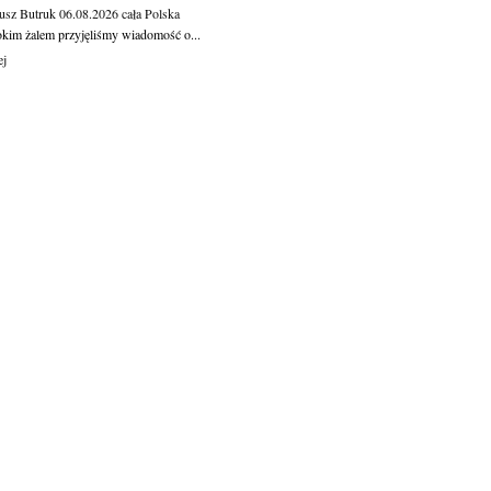
usz Butruk
06.08.2026
cała Polska
okim żalem przyjęliśmy wiadomość o...
ej