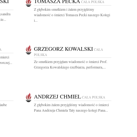
SKI
TOMASZA PECKA
CAŁA POLSKA
Z głębokim smutkiem i żalem przyjęliśmy
ksandra
wiadomość o śmierci Tomasza Pecki naszego Kolegi
ie...
i...
GRZEGORZ KOWALSKI
A
CAŁA
POLSKA
mierci
Ze smutkiem przyjęłam wiadomość o śmierci Prof.
rczej...
Grzegorza Kowalskiego rzeźbiarza, performera,...
ANDRZEJ CHMIEL
CAŁA POLSKA
Taube
Z głębokim żalem przyjęliśmy wiadomość o śmierci
Pana Andrzeja Chmiela Taty naszego kolegi Pana...