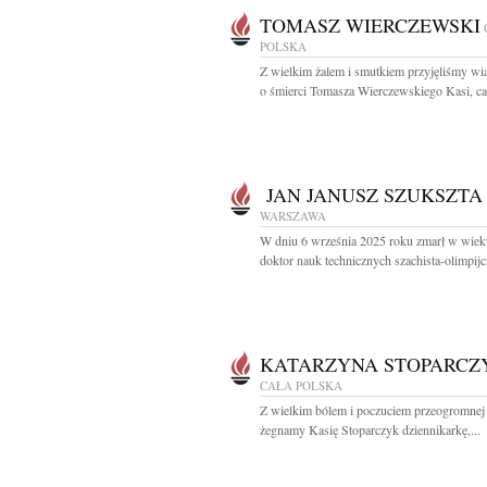
TOMASZ WIERCZEWSKI
POLSKA
Z wielkim żalem i smutkiem przyjęliśmy w
o śmierci Tomasza Wierczewskiego Kasi, cał
JAN JANUSZ SZUKSZTA
WARSZAWA
W dniu 6 września 2025 roku zmarł w wieku
doktor nauk technicznych szachista-olimpijcz
KATARZYNA STOPARCZ
CAŁA POLSKA
Z wielkim bólem i poczuciem przeogromnej 
żegnamy Kasię Stoparczyk dziennikarkę,...