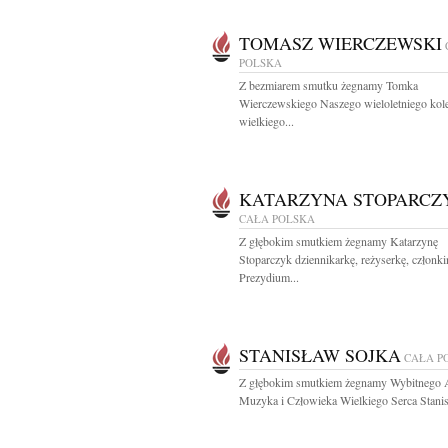
TOMASZ WIERCZEWSKI
POLSKA
Z bezmiarem smutku żegnamy Tomka
Wierczewskiego Naszego wieloletniego kol
wielkiego...
KATARZYNA STOPARCZ
CAŁA POLSKA
Z głębokim smutkiem żegnamy Katarzynę
Stoparczyk dziennikarkę, reżyserkę, członki
Prezydium...
STANISŁAW SOJKA
CAŁA P
Z głębokim smutkiem żegnamy Wybitnego A
Muzyka i Człowieka Wielkiego Serca Stanis