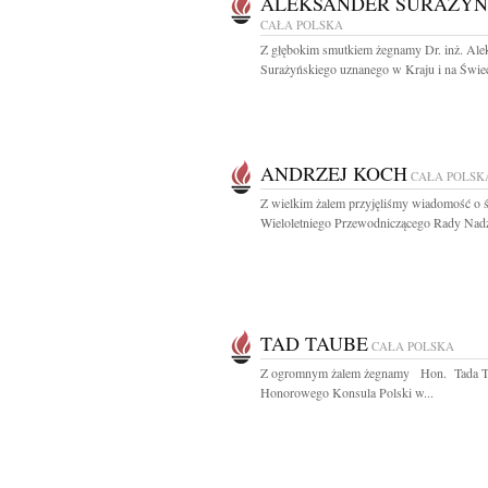
ALEKSANDER SURAŻYŃ
CAŁA POLSKA
Z głębokim smutkiem żegnamy Dr. inż. Ale
Surażyńskiego uznanego w Kraju i na Świec
ANDRZEJ KOCH
CAŁA POLSK
Z wielkim żalem przyjęliśmy wiadomość o ś
Wieloletniego Przewodniczącego Rady Nadzo
TAD TAUBE
CAŁA POLSKA
Z ogromnym żalem żegnamy Hon. Tada 
Honorowego Konsula Polski w...