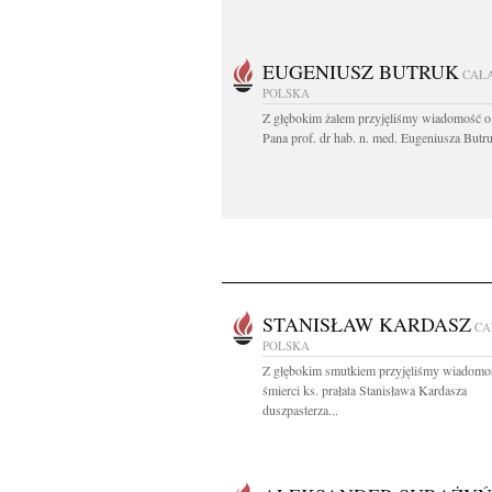
EUGENIUSZ BUTRUK
CAŁ
POLSKA
Z głębokim żalem przyjęliśmy wiadomość o
Pana prof. dr hab. n. med. Eugeniusza Butru
STANISŁAW KARDASZ
CA
POLSKA
Z głębokim smutkiem przyjęliśmy wiadomo
śmierci ks. prałata Stanisława Kardasza
duszpasterza...