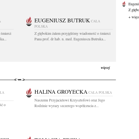
Eugeni
Z głęb
+ więc
EUGENIUSZ BUTRUK
A
CAŁA
POLSKA
 śmierci
Z głębokim żalem przyjęliśmy wiadomość o śmierci
ka...
Pana prof. dr hab. n. med. Eugeniusza Butruka...
więcej
HALINA GROYECKA
ŁA
CAŁA POLSKA
Naszemu Przyjacielowi Krzysztofowi oraz Jego
ść o
Rodzinie wyrazy szczerego współczucia z...