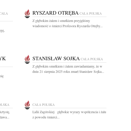
RYSZARD OTRĘBA
CAŁA
CAŁA POLSKA
Z głębokim żalem i smutkiem przyjęliśmy
wiadomość o śmierci Profesora Ryszarda Otręby...
egę,
YK
STANISŁAW SOJKA
CAŁA POLSKA
Z głębokim smutkiem i żalem zawiadamiamy, że w
dniu 21 sierpnia 2025 roku zmarł Stanisław Sojka...
nię
OLSKA
CAŁA POLSKA
rtystę,
Lidii Zagórskiej głębokie wyrazy współczucia i żalu
ława...
z powodu śmierci...