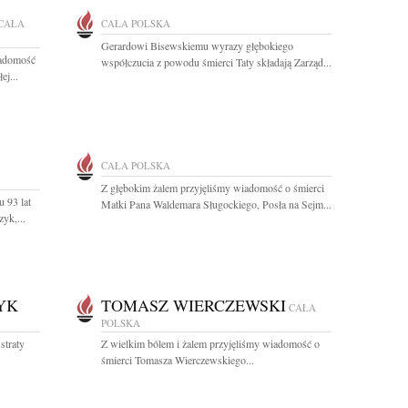
CAŁA
CAŁA POLSKA
Gerardowi Bisewskiemu wyrazy głębokiego
iadomość
współczucia z powodu śmierci Taty składają Zarząd...
ej...
CAŁA POLSKA
Z głębokim żalem przyjęliśmy wiadomość o śmierci
 93 lat
Matki Pana Waldemara Sługockiego, Posła na Sejm...
yk,...
YK
TOMASZ WIERCZEWSKI
CAŁA
POLSKA
straty
Z wielkim bólem i żalem przyjęliśmy wiadomość o
śmierci Tomasza Wierczewskiego...