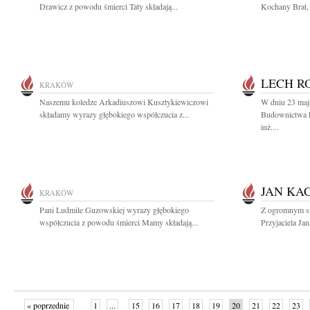
Drawicz z powodu śmierci Taty składają...
Kochany Brat, 
LECH R
KRAKÓW
Naszemu koledze Arkadiuszowi Kusztykiewiczowi
W dniu 23 maj
składamy wyrazy głębokiego współczucia z...
Budownictwa L
inż....
JAN KA
KRAKÓW
Pani Ludmile Guzowskiej wyrazy głębokiego
Z ogromnym s
współczucia z powodu śmierci Mamy składają...
Przyjaciela Ja
« poprzednie
1
...
15
16
17
18
19
20
21
22
23