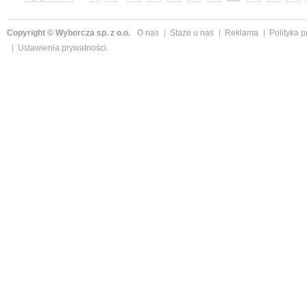
»
Copyright © Wyborcza sp. z o.o.
O nas
Staże u nas
Reklama
Polityka 
Ustawienia prywatności