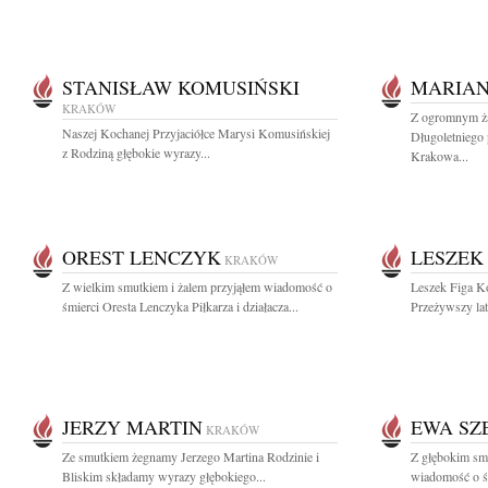
STANISŁAW KOMUSIŃSKI
MARIAN
KRAKÓW
Z ogromnym ż
Naszej Kochanej Przyjaciółce Marysi Komusińskiej
Długoletniego
z Rodziną głębokie wyrazy...
Krakowa...
OREST LENCZYK
LESZEK
KRAKÓW
Z wielkim smutkiem i żalem przyjąłem wiadomość o
Leszek Figa Ko
śmierci Oresta Lenczyka Piłkarza i działacza...
Przeżywszy lat
JERZY MARTIN
EWA SZ
KRAKÓW
Ze smutkiem żegnamy Jerzego Martina Rodzinie i
Z głębokim smu
Bliskim składamy wyrazy głębokiego...
wiadomość o śm