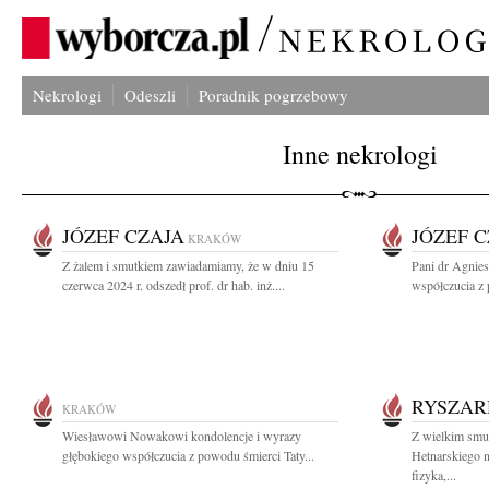
Nekrologi
Odeszli
Poradnik pogrzebowy
Inne nekrologi
JÓZEF CZAJA
JÓZEF 
KRAKÓW
Z żalem i smutkiem zawiadamiamy, że w dniu 15
Pani dr Agnie
czerwca 2024 r. odszedł prof. dr hab. inż....
współczucia z
RYSZAR
KRAKÓW
Wiesławowi Nowakowi kondolencje i wyrazy
Z wielkim smu
głębokiego współczucia z powodu śmierci Taty...
Hetnarskiego 
fizyka,...