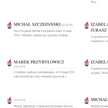
Ewy...
MICHAŁ SZCZEPAŃSKI
IZABEL
KRAKÓW
JURASZ
Nasz Przyjaciel Michał Szczepański zmarł 24 maja
2024 r. Michale, smutek nasz ogromny, brakuje...
Z ogromnym ża
wiadomość o śm
MAREK PRZYBYŁOWICZ
IZABEL
KRAKÓW
Umarłych wiec
Z wielkim smutkiem zawiadamiamy, że 30 maja 2024
się płaci. (Wi
roku odszedł nasz były wieloletni pracownik i...
MICHAŁ
KRAKÓW
Wyrazy głębokiego współczucia Koleżance Dorocie
Michał Szczepa